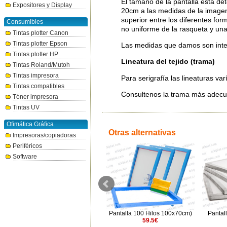
El tamaño de la pantalla está de
Expositores y Display
20cm a las medidas de la imagen
superior entre los diferentes f
Consumibles
no uniforme de la rasqueta y una 
Tintas plotter Canon
Tintas plotter Epson
Las medidas que damos son inter
Tintas plotter HP
Lineatura del tejido (trama)
Tintas Roland/Mutoh
Tintas impresora
Para serigrafía las lineaturas va
Tintas compatibles
Consultenos la trama más adecu
Tóner impresora
Tintas UV
Ofimática Gráfica
Otras alternativas
Impresoras/copiadoras
Periféricos
Software
Pantalla 62 Hilos (45x55cm)
Pantalla 100 Hilos 100x70cm)
Pantal
24.1€
59.5€