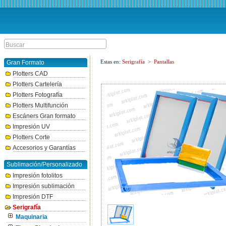
Estas en:
Serigrafía
>
Pantallas
Gran Formato
Plotters CAD
Plotters Cartelería
Plotters Fotografía
Plotters Multifunción
Escáners Gran formato
Impresión UV
Plotters Corte
Accesorios y Garantías
Sublimación/Personalizado
Impresión fotolitos
Impresión sublimación
Impresión DTF
Serigrafía
Maquinaria