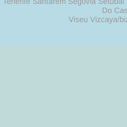
Tenerife Santarém Segovia Setúbal S
Do Cas
Viseu Vizcaya/b