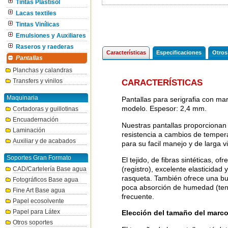
Tintas Plastisol
Lacas textiles
Tintas Vinílicas
Emulsiones y Auxiliares
Raseros y raederas
Características
Especificaciones
Otros
Pantallas
Planchas y calandras
Transfers y vinilos
CARACTERÍSTICAS
Maquinaria
Pantallas para serigrafia con ma
modelo. Espesor: 2,4 mm.
Cortadoras y guillotinas
Encuadernación
Nuestras pantallas proporcionan 
Laminación
resistencia a cambios de temper
Auxiliar y de acabados
para su facil manejo y de larga vi
Soportes Gran Formato
El tejido, de fibras sintéticas, of
(registro), excelente elasticidad 
CAD/Cartelería Base agua
rasqueta. También ofrece una buen
Fotográficos Base agua
poca absorción de humedad (tensi
Fine Art Base agua
frecuente.
Papel ecosolvente
Papel para Látex
Elección del tamaño del marc
Otros soportes