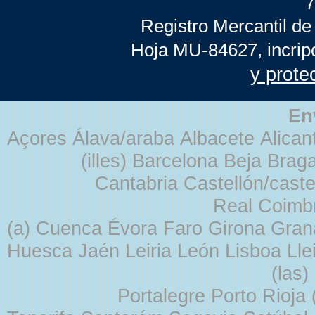
7
Registro Mercantil de
Hoja MU-84627, incrip
y prote
En
Açores Álava/araba Albacete Alicant
(illes) Barcelona Beja Br
Cantabria Castellón/cast
Real Coimb
(a) Cuenca Évora Faro Girona Gra
Huesca Jaén Leiria León Lisboa Lle
(las
Portalegre Porto Rioja