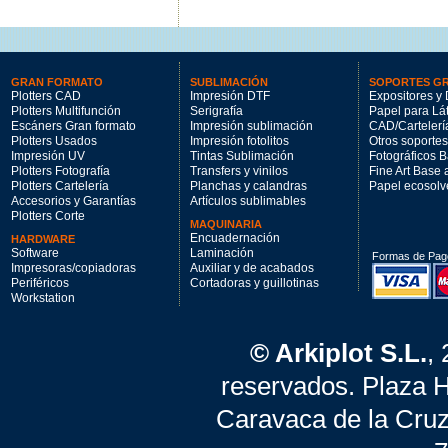
GRAN FORMATO
SUBLIMACIÓN
SOPORTES G
Plotters CAD
Impresión DTF
Expositores y 
Plotters Multifunción
Serigrafía
Papel para Lá
Escáners Gran formato
Impresión sublimación
CAD/Cartelerí
Plotters Usados
Impresión fotolitos
Otros soportes
Impresión UV
Tintas Sublimación
Fotográficos 
Plotters Fotografía
Transfers y vinilos
Fine Art Base
Plotters Cartelería
Planchas y calandras
Papel ecosolv
Accesorios y Garantías
Artículos sublimables
Plotters Corte
MAQUINARIA
Encuadernación
HARDWARE
Software
Laminación
Formas de Pag
Impresoras/copiadoras
Auxiliar y de acabados
Periféricos
Cortadoras y guillotinas
Workstation
© Arkiplot S.L.
,
reservados. Plaza 
Caravaca de la Cruz