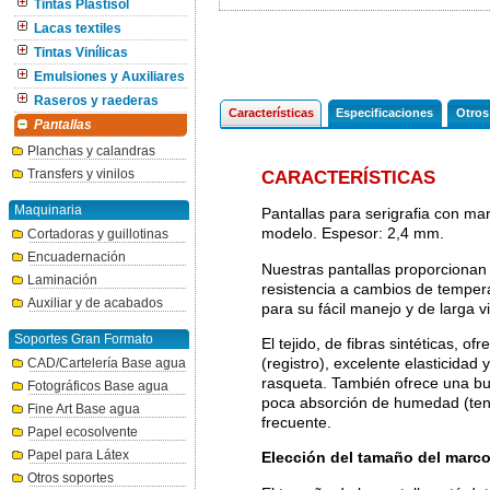
Tintas Plastisol
Lacas textiles
Tintas Vinílicas
Emulsiones y Auxiliares
Raseros y raederas
Características
Especificaciones
Otros
Pantallas
Planchas y calandras
Transfers y vinilos
CARACTERÍSTICAS
Maquinaria
Pantallas para serigrafia con ma
modelo. Espesor: 2,4 mm.
Cortadoras y guillotinas
Encuadernación
Nuestras pantallas proporcionan 
Laminación
resistencia a cambios de temper
Auxiliar y de acabados
para su fácil manejo y de larga vi
Soportes Gran Formato
El tejido, de fibras sintéticas, of
(registro), excelente elasticidad 
CAD/Cartelería Base agua
rasqueta. También ofrece una buen
Fotográficos Base agua
poca absorción de humedad (tensi
Fine Art Base agua
frecuente.
Papel ecosolvente
Papel para Látex
Elección del tamaño del marc
Otros soportes