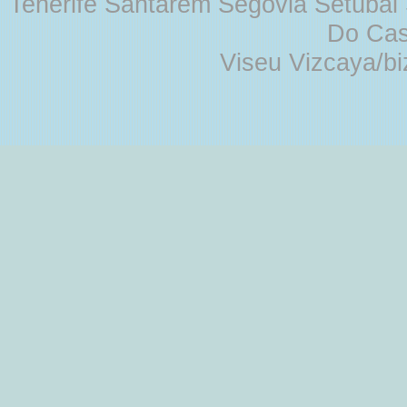
Tenerife Santarém Segovia Setúbal S
Do Cas
Viseu Vizcaya/b