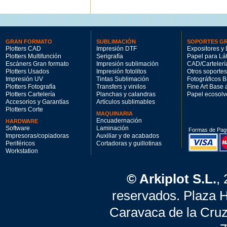
GRAN FORMATO
SUBLIMACIÓN
SOPORTES G
Plotters CAD
Impresión DTF
Expositores y 
Plotters Multifunción
Serigrafía
Papel para Lá
Escáners Gran formato
Impresión sublimación
CAD/Cartelerí
Plotters Usados
Impresión fotolitos
Otros soportes
Impresión UV
Tintas Sublimación
Fotográficos 
Plotters Fotografía
Transfers y vinilos
Fine Art Base
Plotters Cartelería
Planchas y calandras
Papel ecosolv
Accesorios y Garantías
Artículos sublimables
Plotters Corte
MAQUINARIA
Encuadernación
HARDWARE
Software
Laminación
Formas de Pag
Impresoras/copiadoras
Auxiliar y de acabados
Periféricos
Cortadoras y guillotinas
Workstation
© Arkiplot S.L.
,
reservados. Plaza 
Caravaca de la Cruz