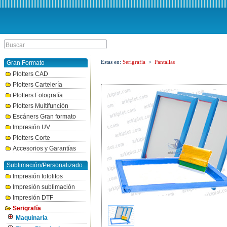
Estas en:
Serigrafía
>
Pantallas
Gran Formato
Plotters CAD
Plotters Cartelería
Plotters Fotografía
Plotters Multifunción
Escáners Gran formato
Impresión UV
Plotters Corte
Accesorios y Garantías
Sublimación/Personalizado
Impresión fotolitos
Impresión sublimación
Impresión DTF
Serigrafía
Maquinaria