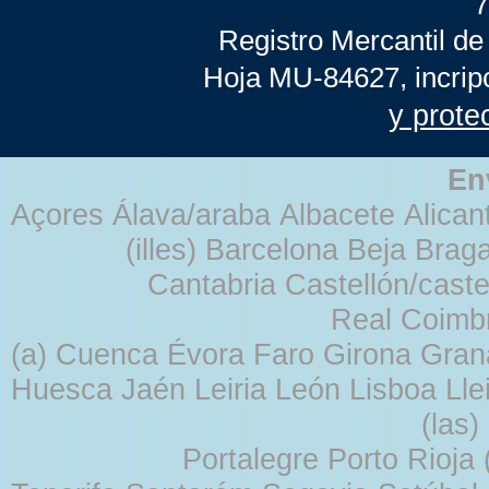
7
Registro Mercantil de
Hoja MU-84627, incrip
y prote
En
Açores Álava/araba Albacete Alicant
(illes) Barcelona Beja Br
Cantabria Castellón/cast
Real Coimb
(a) Cuenca Évora Faro Girona Gra
Huesca Jaén Leiria León Lisboa Lle
(las
Portalegre Porto Rioja