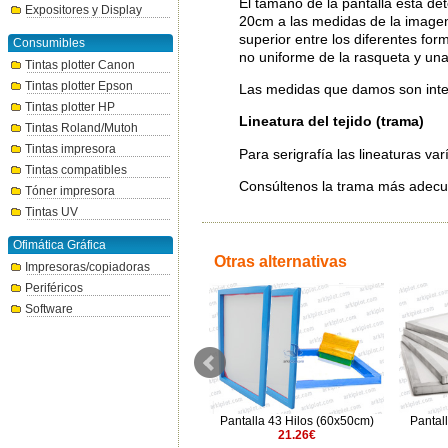
El tamaño de la pantalla está de
Expositores y Display
20cm a las medidas de la imagen
superior entre los diferentes f
Consumibles
no uniforme de la rasqueta y una 
Tintas plotter Canon
Tintas plotter Epson
Las medidas que damos son inter
Tintas plotter HP
Lineatura del tejido (trama)
Tintas Roland/Mutoh
Tintas impresora
Para serigrafía las lineaturas va
Tintas compatibles
Consúltenos la trama más adecu
Tóner impresora
Tintas UV
Ofimática Gráfica
Otras alternativas
Impresoras/copiadoras
Periféricos
Software
Pantalla 34 Hilos (45x55cm)
Pantalla 43 Hilos (60x50cm)
Pantal
21€
21.26€