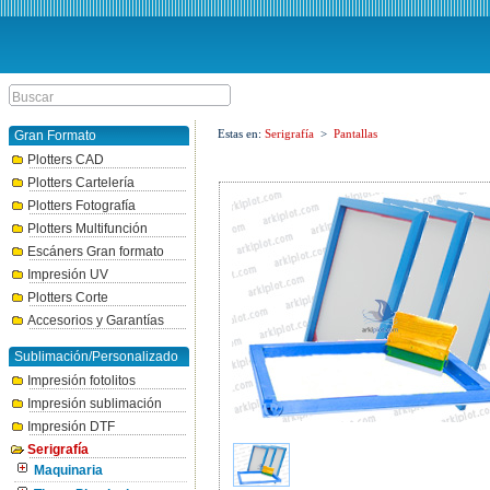
Estas en:
Serigrafía
>
Pantallas
Gran Formato
Plotters CAD
Plotters Cartelería
Plotters Fotografía
Plotters Multifunción
Escáners Gran formato
Impresión UV
Plotters Corte
Accesorios y Garantías
Sublimación/Personalizado
Impresión fotolitos
Impresión sublimación
Impresión DTF
Serigrafía
Maquinaria