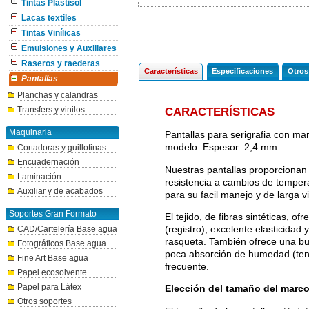
Tintas Plastisol
Lacas textiles
Tintas Vinílicas
Emulsiones y Auxiliares
Raseros y raederas
Características
Especificaciones
Otros
Pantallas
Planchas y calandras
Transfers y vinilos
CARACTERÍSTICAS
Maquinaria
Pantallas para serigrafia con ma
modelo. Espesor: 2,4 mm.
Cortadoras y guillotinas
Encuadernación
Nuestras pantallas proporcionan 
Laminación
resistencia a cambios de temper
Auxiliar y de acabados
para su facil manejo y de larga vi
Soportes Gran Formato
El tejido, de fibras sintéticas, of
(registro), excelente elasticidad 
CAD/Cartelería Base agua
rasqueta. También ofrece una buen
Fotográficos Base agua
poca absorción de humedad (tensi
Fine Art Base agua
frecuente.
Papel ecosolvente
Papel para Látex
Elección del tamaño del marc
Otros soportes