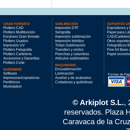
GRAN FORMATO
SUBLIMACIÓN
SOPORTES G
Plotters CAD
Impresión DTF
Expositores y 
Plotters Multifunción
Serigrafía
Papel para Lá
Escáners Gran formato
Impresión sublimación
CAD/Cartelerí
Plotters Usados
Impresión fotolitos
Otros soportes
Impresión UV
Tintas Sublimación
Fotográficos 
Plotters Fotografía
Transfers y vinilos
Fine Art Base
Plotters Cartelería
Planchas y calandras
Papel ecosolv
Accesorios y Garantías
Artículos sublimables
Plotters Corte
MAQUINARIA
Encuadernación
HARDWARE
Software
Laminación
Formas de Pag
Impresoras/copiadoras
Auxiliar y de acabados
Periféricos
Cortadoras y guillotinas
Workstation
© Arkiplot S.L.
,
reservados. Plaza 
Caravaca de la Cruz