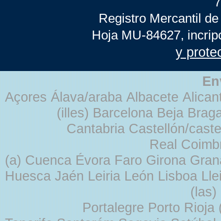
7
Registro Mercantil de
Hoja MU-84627, incrip
y prote
En
Açores Álava/araba Albacete Alicant
(illes) Barcelona Beja Br
Cantabria Castellón/cast
Real Coimb
(a) Cuenca Évora Faro Girona Gra
Huesca Jaén Leiria León Lisboa Lle
(las
Portalegre Porto Rioja