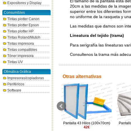
El tamaño de la pantalla está de
Expositores y Display
20cm a las medidas de la imagen
superior entre los diferentes f
Consumibles
no uniforme de la rasqueta y una 
Tintas plotter Canon
Tintas plotter Epson
Las medidas que damos son inter
Tintas plotter HP
Lineatura del tejido (trama)
Tintas Roland/Mutoh
Tintas impresora
Para serigrafía las lineaturas va
Tintas compatibles
Consultenos la trama más adecu
Tóner impresora
Tintas UV
Ofimática Gráfica
Otras alternativas
Impresoras/copiadoras
Periféricos
Software
Pantalla 34 Hilos (45x55cm)
Pantalla 43 Hilos (100x70cm)
Pantall
21€
42€