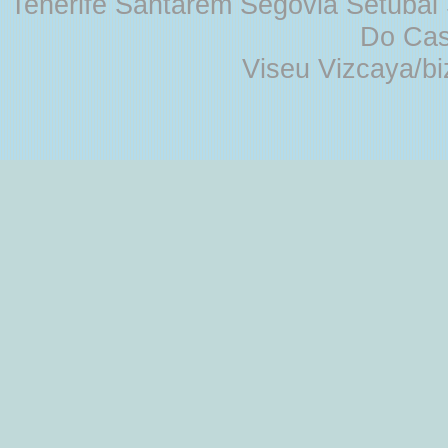
Tenerife Santarém Segovia Setúbal S
Do Cas
Viseu Vizcaya/b