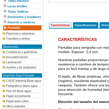
Tintas Plastisol
Lacas textiles
Tintas Vinílicas
Emulsiones y Auxiliares
Raseros y raederas
Características
Especificaciones
Otros
Pantallas
Planchas y calandras
Transfers y vinilos
CARACTERÍSTICAS
Maquinaria
Pantallas para serigrafia con ma
modelo. Espesor: 2,4 mm.
Cortadoras y guillotinas
Encuadernación
Nuestras pantallas proporcionan 
Laminación
resistencia a cambios de temper
Auxiliar y de acabados
para su facil manejo y de larga vi
Soportes Gran Formato
El tejido, de fibras sintéticas, of
(registro), excelente elasticidad 
CAD/Cartelería Base agua
rasqueta. También ofrece una buen
Fotográficos Base agua
poca absorción de humedad (tensi
Fine Art Base agua
frecuente.
Papel ecosolvente
Papel para Látex
Elección del tamaño del marc
Otros soportes