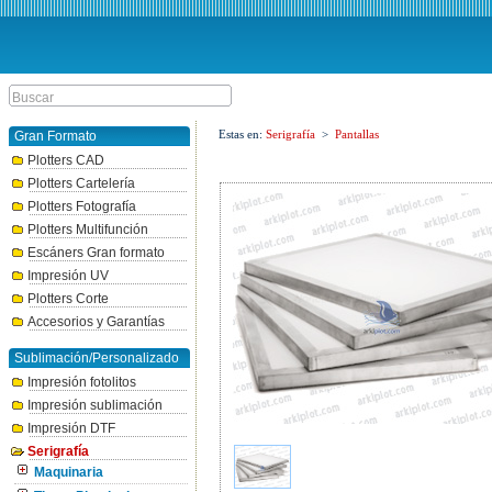
Estas en:
Serigrafía
>
Pantallas
Gran Formato
Plotters CAD
Plotters Cartelería
Plotters Fotografía
Plotters Multifunción
Escáners Gran formato
Impresión UV
Plotters Corte
Accesorios y Garantías
Sublimación/Personalizado
Impresión fotolitos
Impresión sublimación
Impresión DTF
Serigrafía
Maquinaria