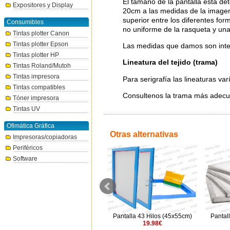
El tamaño de la pantalla está de
Expositores y Display
20cm a las medidas de la imagen
superior entre los diferentes f
Consumibles
no uniforme de la rasqueta y una 
Tintas plotter Canon
Tintas plotter Epson
Las medidas que damos son inter
Tintas plotter HP
Lineatura del tejido (trama)
Tintas Roland/Mutoh
Tintas impresora
Para serigrafía las lineaturas va
Tintas compatibles
Consultenos la trama más adecu
Tóner impresora
Tintas UV
Ofimática Gráfica
Otras alternativas
Impresoras/copiadoras
Periféricos
Software
Pantalla 43 Hilos (70x60cm)
Pantalla 43 Hilos (45x55cm)
Pantal
28€
19.98€