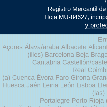
7
Registro Mercantil de
Hoja MU-84627, incrip
y prote
En
Açores Álava/araba Albacete Alicant
(illes) Barcelona Beja Br
Cantabria Castellón/cast
Real Coimb
(a) Cuenca Évora Faro Girona Gra
Huesca Jaén Leiria León Lisboa Lle
(las
Portalegre Porto Rioja