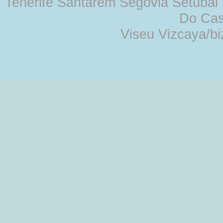
Tenerife Santarém Segovia Setúbal S
Do Cas
Viseu Vizcaya/b