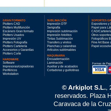
GRAN FORMATO
SUBLIMACIÓN
SOPORTES G
Plotters CAD
Impresión DTF
Expositores y 
Plotters Multifunción
Serigrafía
Papel para Lá
Escáners Gran formato
Impresión sublimación
CAD/Cartelerí
Plotters Usados
Impresión fotolitos
Otros soportes
Impresión UV
Tintas Sublimación
Fotográficos 
Plotters Fotografía
Transfers y vinilos
Fine Art Base
Plotters Cartelería
Planchas y calandras
Papel ecosolv
Accesorios y Garantías
Artículos sublimables
Plotters Corte
MAQUINARIA
Encuadernación
HARDWARE
Software
Laminación
Formas de Pag
Impresoras/copiadoras
Auxiliar y de acabados
Periféricos
Cortadoras y guillotinas
Workstation
© Arkiplot S.L.
,
reservados. Plaza 
Caravaca de la Cruz