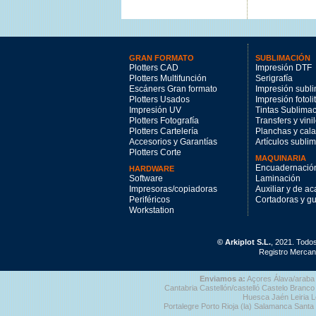
GRAN FORMATO
SUBLIMACIÓN
Plotters CAD
Impresión DTF
Plotters Multifunción
Serigrafía
Escáners Gran formato
Impresión subl
Plotters Usados
Impresión fotoli
Impresión UV
Tintas Sublima
Plotters Fotografía
Transfers y vini
Plotters Cartelería
Planchas y cal
Accesorios y Garantías
Artículos subli
Plotters Corte
MAQUINARIA
Encuadernació
HARDWARE
Software
Laminación
Impresoras/copiadoras
Auxiliar y de a
Periféricos
Cortadoras y gui
Workstation
© Arkiplot S.L.
, 2021. Todo
Registro Mercant
Enviamos a:
Açores Álava/araba 
Cantabria Castellón/castelló Castelo Bra
Huesca Jaén Leiria L
Portalegre Porto Rioja (la) Salamanca Santa