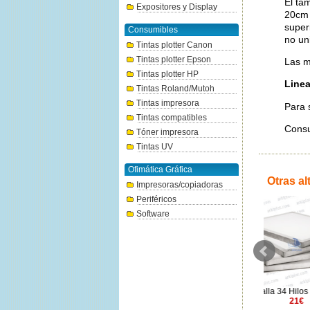
El ta
Expositores y Display
20cm 
super
Consumibles
no un
Tintas plotter Canon
Tintas plotter Epson
Las m
Tintas plotter HP
Linea
Tintas Roland/Mutoh
Tintas impresora
Para 
Tintas compatibles
Consu
Tóner impresora
Tintas UV
Ofimática Gráfica
Otras al
Impresoras/copiadoras
Periféricos
Software
Pantalla 34 Hilos (45x55cm)
Pantalla 34 Hilos (60x50cm)
Pantalla 
21€
21€