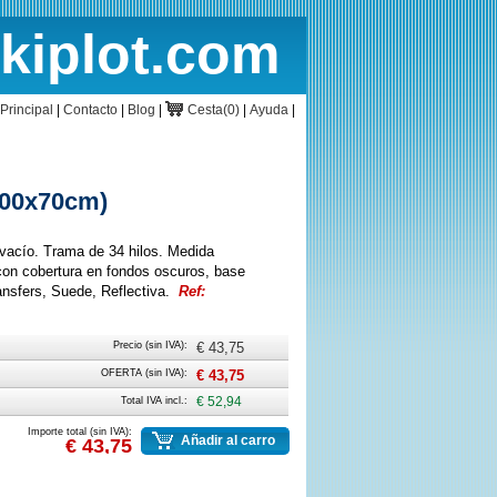
rkiplot.com
cio
Cesta
Principal
|
Contacto
|
Blog
|
Cesta(0)
|
Ayuda
|
(100x70cm)
o vacío. Trama de 34 hilos. Medida
on cobertura en fondos oscuros, base
ansfers, Suede, Reflectiva.
Ref:
Precio (sin IVA):
€ 43,75
OFERTA (sin IVA):
€ 43,75
Total IVA incl.:
€ 52,94
Importe total (sin IVA):
Añadir al carro
€ 43,75