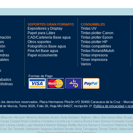
SOPORTES GRAN FORMATO
CONSUMIBLES
Expositores y Display
Tintas UV
Papel para Látex
Tintas plotter Canon
imación
CAD/Cartelería Base agua
Tintas plotter Epson
tos
Otros soportes
Tintas plotter HP
ción
Fotográficos Base agua
Tintas compatibles
los
Fine Art Base agua
Tintas Roland/Mutoh
andras
Papel ecosolvente
Tintas impresora
mables
Tóner impresora
Varios
n
Formas de Pago
cabados
llotinas
s los derechos reservados. Plaza Hermanos Pinzón nº2 30400 Caravaca de la Cruz - Murci
il de Murcia, Tomo 3026, Folio 26, Hoja MU-84627, incripción 1ª.
Política de privacidad y pr
Albacete Alicante Almería Asturias Aveiro Ávila Badajoz Balears (illes) Barcelona Beja Br
nco Ceuta Ciudad Real Coimbra Córdoba Coruña (a) Cuenca Évora Faro Girona Granada Gua
eón Lisboa Lleida Lugo Madeira Madrid Málaga Melilla Murcia Navarra Ourense Palencia Pa
 Cruz De Tenerife Santarém Segovia Setúbal Sevilla Soria Tarragona Teruel Toledo Valencia/va
Viseu Vizcaya/bizkaia Zamora Zaragoza