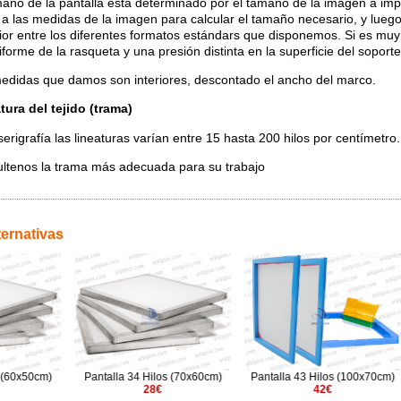
maño de la pantalla está determinado por el tamaño de la imagen a imp
a las medidas de la imagen para calcular el tamaño necesario, y lueg
ior entre los diferentes formatos estándars que disponemos. Si es mu
iforme de la rasqueta y una presión distinta en la superficie del soport
edidas que damos son interiores, descontado el ancho del marco.
tura del tejido (trama)
serigrafía las lineaturas varían entre 15 hasta 200 hilos por centímetro.
ltenos la trama más adecuada para su trabajo
ternativas
34 Hilos (70x60cm)
Pantalla 43 Hilos (100x70cm)
Pantalla 62 Hilos (100
28€
42€
47.91€