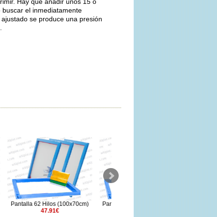
rimir. Hay que añadir unos 15 o
o buscar el inmediatamente
y ajustado se produce una presión
e.
x70cm)
Pantalla 100 Hilos 100x70cm)
Pantalla 43 Hilos (60x50cm)
P
59.5€
21.26€