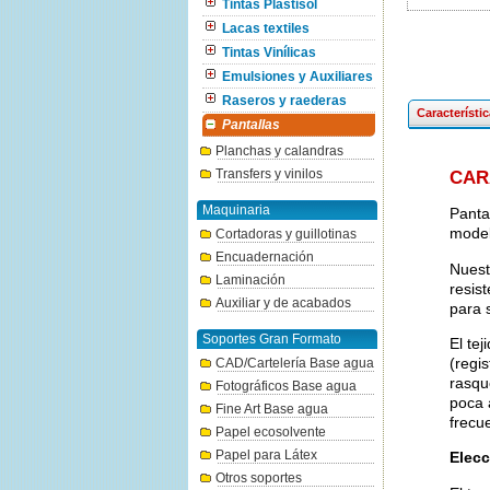
Tintas Plastisol
Lacas textiles
Tintas Vinílicas
Emulsiones y Auxiliares
Raseros y raederas
Característi
Pantallas
Planchas y calandras
Transfers y vinilos
CAR
Maquinaria
Panta
model
Cortadoras y guillotinas
Encuadernación
Nuest
Laminación
resis
Auxiliar y de acabados
para s
Soportes Gran Formato
El tej
(regis
CAD/Cartelería Base agua
rasqu
Fotográficos Base agua
poca 
Fine Art Base agua
frecu
Papel ecosolvente
Papel para Látex
Elecc
Otros soportes