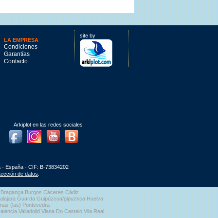
site by
LA EMPRESA
Condiciones
Garantías
Contacto
Arkiplot en las redes sociales
Facebook
Instagram
Youtube
Blog
a - España - CIF: B-73834202
otección de datos
.
aga Bragança Burgos Cáceres Cádiz
dalajara Guarda Guipúzcoa/gipuzkoa Huelva
lmas (las) Pontevedra
lència Valladolid Viana Do Castelo Vila Real