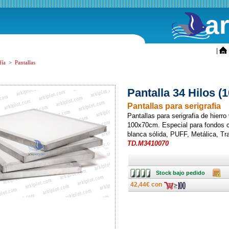
a
ini
|
fía
>
Pantallas
Pantalla 34 Hilos 
Pantallas para serigrafia
Pantallas para serigrafia de hierr
100x70cm. Especial para fondos c
blanca sólida, PUFF, Metálica, Tr
TD.M3410070
Stock
Caja
Stock bajo pedido
bajo
pedido
42,44€ con