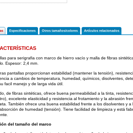
cas
Especificaciones
Otros tamaños/colores
Artículos relacionados
ACTERÍSTICAS
llas para serigrafia con marco de hierro vacío y malla de fibras sintét
o. Espesor: 2,4 mm.
ras pantallas proporcionan estabilidad (mantener la tensión), resistenc
tencia a cambios de temperatura, humedad, químicos, disolventes, det
u facil manejo y de larga vida útil.
ido, de fibras sintéticas, ofrece buena permeabilidad a la tinta, resistenc
tro), excelente elasticidad y resistencia al frotamiento y la abrasión fre
eta. También ofrece una buena estabilidad frente a los disolventes y a l
absorción de humedad (tensión). Tiene facilidad de limpieza y está fabr
ente.
ión del tamaño del marco