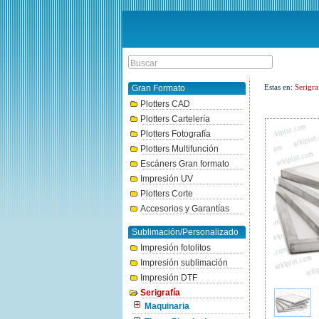
Estas en:
Serigra
Gran Formato
Plotters CAD
Plotters Cartelería
Plotters Fotografía
Plotters Multifunción
Escáners Gran formato
Impresión UV
Plotters Corte
Accesorios y Garantías
Sublimación/Personalizado
Impresión fotolitos
Impresión sublimación
Impresión DTF
Serigrafía
Maquinaria