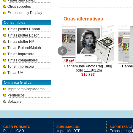
Papel para Látex
Otros soportes
Expositores y Display
Otras alternativas
Consumibles
Tintas plotter Canon
Tintas plotter Epson
Tintas plotter HP
Tintas Roland/Mutoh
Tintas impresora
Tintas compatibles
Canson ARCHES 88 310 Rollo
Hahnemühle Photo Rag 188g
Hahne
Tóner impresora
muestra 0,610x3m
Rollo 1,118x12m
Tintas UV
48.68€
315.79€
Ofimática Gráfica
Impresoras/copiadoras
Periféricos
Software
GRAN FORMATO
SUBLIMACIÓN
SOPORTES G
Plotters CAD
Impresión DTF
Expositores y 