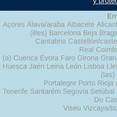
y prote
En
Açores Álava/araba Albacete Alicant
(illes) Barcelona Beja Br
Cantabria Castellón/cast
Real Coimb
(a) Cuenca Évora Faro Girona Gra
Huesca Jaén Leiria León Lisboa Lle
(las
Portalegre Porto Rioja
Tenerife Santarém Segovia Setúbal S
Do Cas
Viseu Vizcaya/b