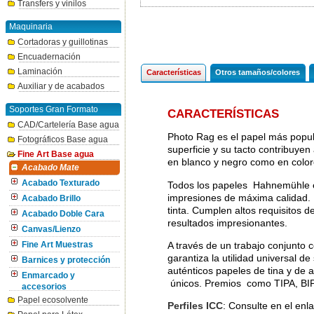
Transfers y vinilos
Maquinaria
Cortadoras y guillotinas
Encuadernación
Laminación
Características
Otros tamaños/colores
Auxiliar y de acabados
Soportes Gran Formato
CARACTERÍSTICAS
CAD/Cartelería Base agua
Photo Rag es el papel más popula
Fotográficos Base agua
superficie y su tacto contribuyen
Fine Art Base agua
en blanco y negro como en color
Acabado Mate
Acabado Texturado
Todos los papeles Hahnemühle es
impresiones de máxima calidad. 
Acabado Brillo
tinta. Cumplen altos requisitos de
Acabado Doble Cara
resultados impresionantes.
Canvas/Lienzo
A través de un trabajo conjunto 
Fine Art Muestras
garantiza la utilidad universal d
Barnices y protección
auténticos papeles de tina y de 
Enmarcado y
únicos. Premios como TIPA, BIPP
accesorios
Papel ecosolvente
Perfiles ICC
: Consulte en el enl