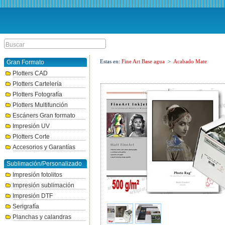
Estas en:
Fine Art Base agua
>
Acabado Mate
Gran Formato
Plotters CAD
Plotters Cartelería
Plotters Fotografía
Plotters Multifunción
Escáners Gran formato
Impresión UV
Plotters Corte
Accesorios y Garantías
Sublimación/Personalizado
Impresión fotolitos
Impresión sublimación
Impresión DTF
Serigrafía
Planchas y calandras