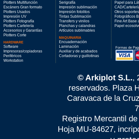
Plotters Multifunción
Serigrafía
Papel para Lá
Escáners Gran formato
Impresión sublimación
CAD/Cartelerí
Plotters Usados
Impresión fotolitos
Otros soportes
Impresión UV
Tintas Sublimación
Fotográficos 
Plotters Fotografía
Transfers y vinilos
Fine Art Base
Plotters Cartelería
Planchas y calandras
Papel ecosolv
Accesorios y Garantías
Artículos sublimables
Plotters Corte
MAQUINARIA
Encuadernación
HARDWARE
Software
Laminación
Formas de Pag
Impresoras/copiadoras
Auxiliar y de acabados
Periféricos
Cortadoras y guillotinas
Workstation
© Arkiplot S.L.
,
reservados. Plaza 
Caravaca de la Cruz
7
Registro Mercantil de
Hoja MU-84627, incrip