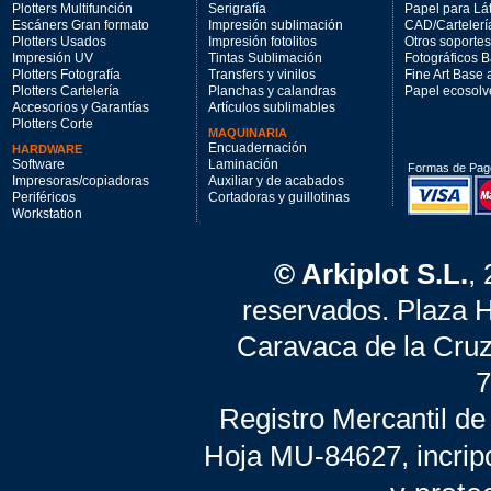
Plotters Multifunción
Serigrafía
Papel para Lá
Escáners Gran formato
Impresión sublimación
CAD/Cartelerí
Plotters Usados
Impresión fotolitos
Otros soportes
Impresión UV
Tintas Sublimación
Fotográficos 
Plotters Fotografía
Transfers y vinilos
Fine Art Base
Plotters Cartelería
Planchas y calandras
Papel ecosolv
Accesorios y Garantías
Artículos sublimables
Plotters Corte
MAQUINARIA
Encuadernación
HARDWARE
Software
Laminación
Formas de Pag
Impresoras/copiadoras
Auxiliar y de acabados
Periféricos
Cortadoras y guillotinas
Workstation
© Arkiplot S.L.
,
reservados. Plaza 
Caravaca de la Cruz
7
Registro Mercantil de
Hoja MU-84627, incrip