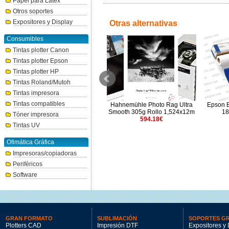
Papel para Látex
Otros soportes
Expositores y Display
Otras alternativas
Consumibles
Tintas plotter Canon
Tintas plotter Epson
Tintas plotter HP
Tintas Roland/Mutoh
Tintas impresora
Tintas compatibles
Canson ARCHES 88 310 A4
Hahnemühle Photo Rag Ultra
Epson 
(200h)
Smooth 305g Rollo 1,524x12m
18
Tóner impresora
315.58€
594.18€
Tintas UV
Ofimática Gráfica
Impresoras/copiadoras
Periféricos
Software
GRAN FORMATO
SUBLIMACIÓN
SOPORTES G
Plotters CAD
Impresión DTF
Expositores y 