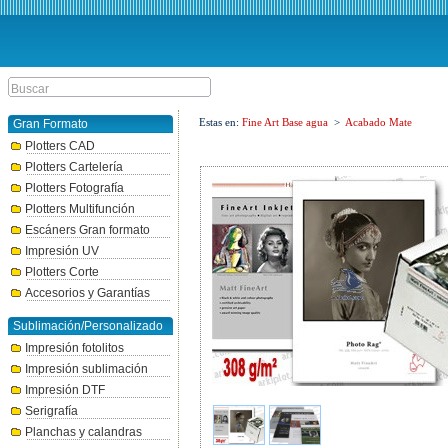
Estas en:
Fine Art Base agua
>
Acabado Mate
Gran Formato
Plotters CAD
Plotters Cartelería
Plotters Fotografía
Plotters Multifunción
Escáners Gran formato
Impresión UV
Plotters Corte
Accesorios y Garantías
Sublimación/Personalizado
Impresión fotolitos
Impresión sublimación
Impresión DTF
Serigrafía
Planchas y calandras