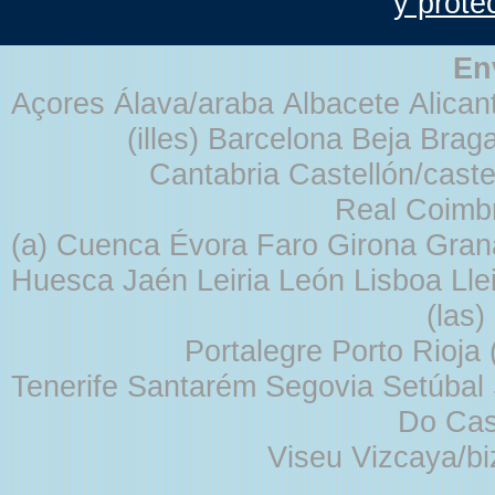
y prote
En
Açores Álava/araba Albacete Alicant
(illes) Barcelona Beja Br
Cantabria Castellón/cast
Real Coimb
(a) Cuenca Évora Faro Girona Gra
Huesca Jaén Leiria León Lisboa Lle
(las
Portalegre Porto Rioja
Tenerife Santarém Segovia Setúbal S
Do Cas
Viseu Vizcaya/b