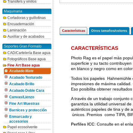
Transfers y vinilos
Maquinaria
Cortadoras y guillotinas
Encuadernación
Laminación
Características
Otros tamaños/colores
Auxiliar y de acabados
Soportes Gran Formato
CARACTERÍSTICAS
CAD/Cartelería Base agua
Photo Rag es el papel más popula
Fotográficos Base agua
superficie y su tacto contribuyen
Fine Art Base agua
en blanco y negro como en color
Acabado Mate
Acabado Texturado
Todos los papeles Hahnemühle es
impresiones de máxima calidad. C
Acabado Brillo
Eso posibilita obtener resultado
Acabado Doble Cara
Canvas/Lienzo
A través de un trabajo conjunto 
garantiza la utilidad universal d
Fine Art Muestras
auténticos papeles de tina y de 
Barnices y protección
únicos. Premios como TIPA, BIPP
Enmarcado y
accesorios
Perfiles ICC
: Consulte en el enl
Papel ecosolvente