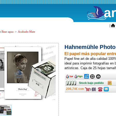
a
ini
|
t Base agua
>
Acabado Mate
Hahnemühle Photo 
El papel más popular entre
Papel fine art de alta calidad 100%
ideal para imprimir fotografías en
artísticas. Caja de 25 hojas tam
Ancho
Ancho
Ancho
Ancho
Ancho
Stock
Caja
Stock bajo pedido
bajo
pedido
206,74€ con
Consulte
Consulte
ofertas
ofertas
última
última
hora
hora