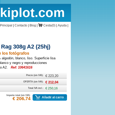
rkiplot.com
cio
Cesta
Principal
|
Contacto
|
Blog
|
Cesta(0)
|
Ayuda
|
Rag 308g A2 (25hj)
 los fotógrafos
 algodón, blanco, liso. Superficie lisa
 blanco y negro y reproducciones
año A2.
Ref: 10641616
Precio (sin IVA):
€ 223,20
OFERTA (sin IVA):
€ 212,04
Total IVA incl.:
€ 250,16
Importe total (sin IVA):
Añadir al carro
€ 206,74