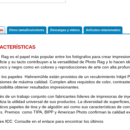
cas
Otros tamaños/colores
Descargas y videos
Artículos relacionados
ACTERÍSTICAS
 Rag es el papel más popular entre los fotógrafos para crear impresione
icie y su tacto contribuyen a la versatilidad de Photo Rag y lo hacen id
anco y negro como en colores y reproducciones de arte con alta profu
 los papeles Hahnemühle están provistos de un recubrimiento Inkjet 
siones de máxima calidad. Cumplen altos requisitos de color, contraste
osibilita obtener resultados impresionantes.
vés de un trabajo conjunto con fabricantes líderes de impresoras de in
iza la utilidad universal de sus productos. La diversidad de superficies
ticos papeles de tina y de algodón así como sus características de con
s. Premios como TIPA, BIPP y American Photo confirman la calidad ext
les ICC
: Consulte en el enlace para encontrar los últimos