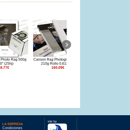
g 500g
Canson Rag Photographique II
Canson Rag Photographique II
210g Rollo 0,61x12m
310g Rollo 1,524x20m
160.09€
487.65€
site by
LA EMPRESA
Condiciones