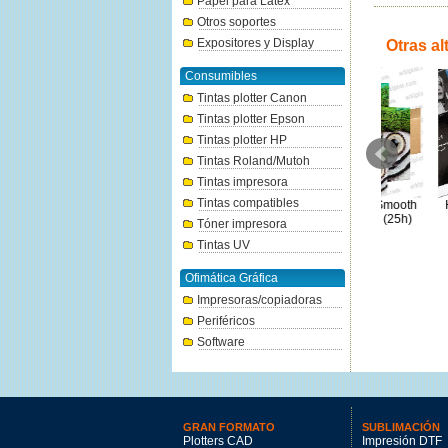
Papel para Látex
Otros soportes
Expositores y Display
Otras al
Consumibles
Tintas plotter Canon
Tintas plotter Epson
Tintas plotter HP
Tintas Roland/Mutoh
Tintas impresora
Tintas compatibles
Hahnemühle Photo Rag 308g
Epson Fine Art Cotton Smooth
Hahnemühl
Rollo 0,914x12m
Bright A2 420x594mm (25h)
Smooth 
Tóner impresora
351.5€
141.79€
Tintas UV
Ofimática Gráfica
Impresoras/copiadoras
Periféricos
Software
GRAN FORMATO
SUBLIMACIÓN
Plotters CAD
Impresión DTF