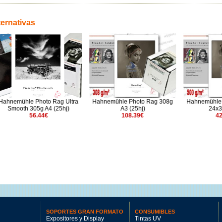
ternativas
e Photo Rag Ultra
Hahnemühle Photo Rag 308g
Hahnemühle Photo Ra
305g A4 (25hj)
A3 (25hj)
24x30" (25hj)
56.44€
108.39€
428.77€
SOPORTES GRAN FORMATO
CONSUMIBLES
Expositores y Display
Tintas UV