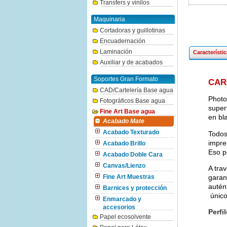
Transfers y vinilos
Maquinaria
Cortadoras y guillotinas
Encuadernación
Laminación
Característi
Auxiliar y de acabados
Soportes Gran Formato
CAR
CAD/Cartelería Base agua
Photo
Fotográficos Base agua
superf
Fine Art Base agua
en bl
Acabado Mate
Acabado Texturado
Todos
impre
Acabado Brillo
Eso p
Acabado Doble Cara
Canvas/Lienzo
A tra
garant
Fine Art Muestras
autén
Barnices y protección
único
Enmarcado y
accesorios
Perfi
Papel ecosolvente