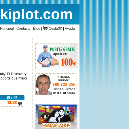
rkiplot.com
cio
Cesta
Principal
|
Contacto
|
Blog
|
Cesta(0)
|
Ayuda
|
ity. El Discovery
¿TIENES
 soporte que mejor
DUDAS?
968 722 350
Lunes a Viernes
de 8 a 18 horas
19,50€
carro