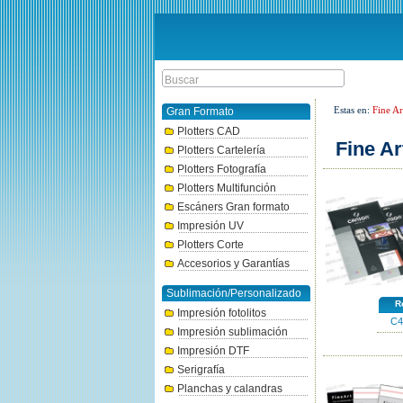
Estas en:
Fine Ar
Gran Formato
Plotters CAD
Fine Ar
Plotters Cartelería
Plotters Fotografía
Plotters Multifunción
Escáners Gran formato
Impresión UV
Plotters Corte
Accesorios y Garantías
Sublimación/Personalizado
Re
Impresión fotolitos
C4
Impresión sublimación
Impresión DTF
Serigrafía
Planchas y calandras