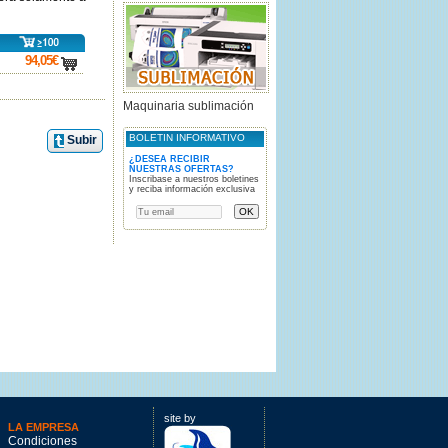
94,05€
carro
Maquinaria sublimación
BOLETIN INFORMATIVO
Subir
¿DESEA RECIBIR
NUESTRAS OFERTAS?
Inscribase a nuestros boletines
y reciba información exclusiva
site by
LA EMPRESA
Condiciones