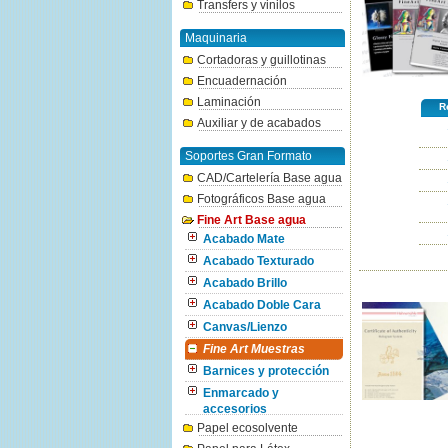
Transfers y vinilos
Maquinaria
Cortadoras y guillotinas
Encuadernación
Laminación
Re
Auxiliar y de acabados
Soportes Gran Formato
CAD/Cartelería Base agua
Fotográficos Base agua
Fine Art Base agua
Acabado Mate
Acabado Texturado
Acabado Brillo
Acabado Doble Cara
Canvas/Lienzo
Fine Art Muestras
Barnices y protección
Enmarcado y
accesorios
Papel ecosolvente