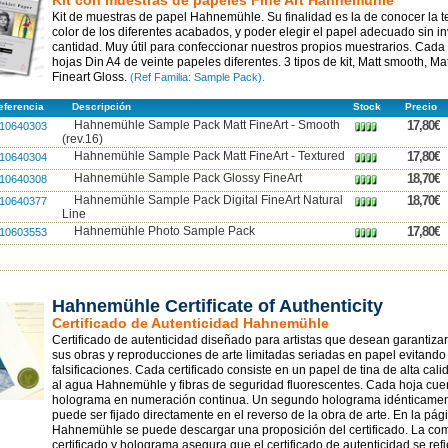
Kit con muestras de papeles Fine Art Hahnemühle
Kit de muestras de papel Hahnemühle. Su finalidad es la de conocer la t
color de los diferentes acabados, y poder elegir el papel adecuado sin in
cantidad. Muy útil para confeccionar nuestros propios muestrarios. Cada 
hojas Din A4 de veinte papeles diferentes. 3 tipos de kit, Matt smooth, Mat
Fineart Gloss.
(Ref Familia: Sample Pack).
ferencia
Descripción
Stock
Precio
Hahnemühle Sample Pack Matt FineArt - Smooth
17,80€
10640303
(rev.16)
Hahnemühle Sample Pack Matt FineArt - Textured
17,80€
10640304
Hahnemühle Sample Pack Glossy FineArt
18,70€
10640308
Hahnemühle Sample Pack Digital FineArt Natural
18,70€
10640377
Line
Hahnemühle Photo Sample Pack
17,80€
10603553
Hahnemühle Certificate of Authenticity
Certificado de Autenticidad Hahnemühle
Certificado de autenticidad diseñado para artistas que desean garantizar
sus obras y reproducciones de arte limitadas seriadas en papel evitando 
falsificaciones. Cada certificado consiste en un papel de tina de alta ca
al agua Hahnemühle y fibras de seguridad fluorescentes. Cada hoja cue
holograma en numeración continua. Un segundo holograma idénticame
puede ser fijado directamente en el reverso de la obra de arte. En la pág
Hahnemühle se puede descargar una proposición del certificado. La co
certificado y holograma asegura que el certificado de autenticidad se ref