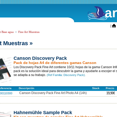
a
ini
|
t Base agua
>
Fine Art Muestras
t Muestras »
Canson Discovery Pack
Pack de hojas A4 de diferentes gamas Canson
Los Discovery Pack Fine Art contiene 10/11 hojas de la gama Canson Infin
pack es la solución ideal para descubrir la gama y ayudarle a escojer el
se adapta a su trabajo.
(Ref Familia: Discovery Pack).
ferencia
Descripción
Stock
Precio
Canson Discovery Pack Fine Art Photo A4 (14h)
19,90€
00110300
Hahnemühle Sample Pack