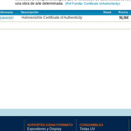
una obra de arte determinada.
(Ref Familia: Certificate of Authenticity).
ferencia
Descripción
Stock
Precio
Hahnemühle Certificate of Authenticity
96,96€
10640397
SOPORTES GRAN FORMATO
CONSUMIBLES
Expositores y Display
Tintas UV