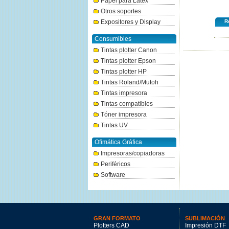
Papel para Látex
Otros soportes
Expositores y Display
Re
Consumibles
Tintas plotter Canon
Tintas plotter Epson
Tintas plotter HP
Tintas Roland/Mutoh
Tintas impresora
Tintas compatibles
Tóner impresora
Tintas UV
Ofimática Gráfica
Impresoras/copiadoras
Periféricos
Software
GRAN FORMATO
SUBLIMACIÓN
Plotters CAD
Impresión DTF