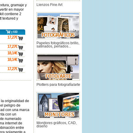
extura, gramaje y
Lienzos Fine Art
vertir en mayor
kit contiene 2
t textured y
17,27€
carro
Papeles fotográficos brillo,
satinados, perlados...
17,27€
carro
18,14€
carro
18,14€
carro
17,27€
carro
Plotters para fotografía/arte
 la originalidad de
el peligro de
lidad con una marca
nta con un
nte numerado
ina internet de
Monitores gráficos, CAD,
diseño
mbinación entre
iera solamente a