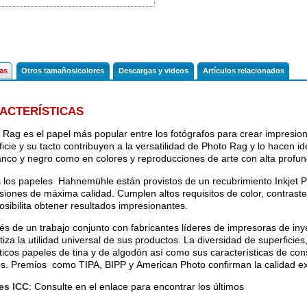
cas
Otros tamaños/colores
Descargas y videos
Artículos relacionados
ACTERÍSTICAS
 Rag es el papel más popular entre los fotógrafos para crear impresione
icie y su tacto contribuyen a la versatilidad de Photo Rag y lo hacen id
anco y negro como en colores y reproducciones de arte con alta profu
 los papeles Hahnemühle están provistos de un recubrimiento Inkjet 
siones de máxima calidad. Cumplen altos requisitos de color, contraste
osibilita obtener resultados impresionantes.
vés de un trabajo conjunto con fabricantes líderes de impresoras de in
iza la utilidad universal de sus productos. La diversidad de superficies
ticos papeles de tina y de algodón así como sus características de con
s. Premios como TIPA, BIPP y American Photo confirman la calidad ext
les ICC
: Consulte en el enlace para encontrar los últimos