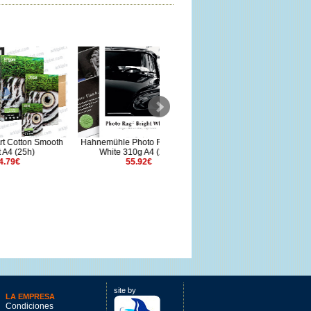
Smooth
Hahnemühle Photo Rag Bright
Canson ARCHES 88 310 A2
White 310g A4 (25hj)
(50h)
55.92€
337.56€
site by
LA EMPRESA
Condiciones