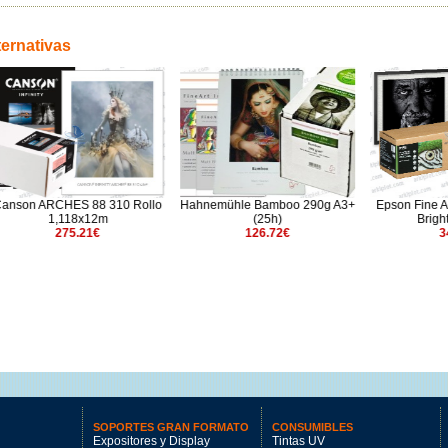
ternativas
CHES 88 310 Rollo
Hahnemühle Bamboo 290g A3+
Epson Fine Art Cotton 
,118x12m
(25h)
Bright A4 (25h)
275.21€
126.72€
34.79€
SOPORTES GRAN FORMATO
CONSUMIBLES
Expositores y Display
Tintas UV