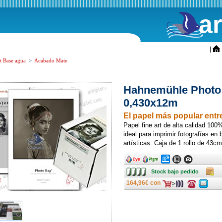
a
ini
|
t Base agua
>
Acabado Mate
Hahnemühle Photo 
0,430x12m
El papel más popular entre
Papel fine art de alta calidad 100%
ideal para imprimir fotografías en
artísticas. Caja de 1 rollo de 43c
Ancho
Ancho
Ancho
Ancho
Ancho
Stock
Caja
Stock bajo pedido
bajo
pedido
164,96€ con
Consulte
Consulte
ofertas
ofertas
última
última
hora
hora