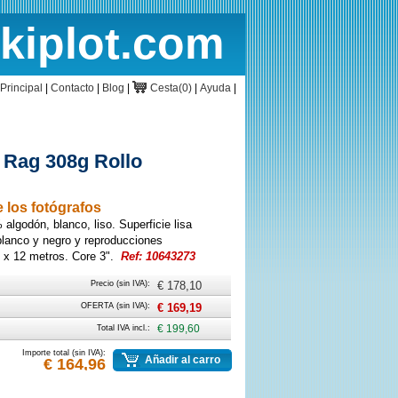
rkiplot.com
cio
Cesta
Principal
|
Contacto
|
Blog
|
Cesta(0)
|
Ayuda
|
Rag 308g Rollo
 los fotógrafos
 algodón, blanco, liso. Superficie lisa
 blanco y negro y reproducciones
m x 12 metros. Core 3".
Ref: 10643273
Precio (sin IVA):
€ 178,10
OFERTA (sin IVA):
€ 169,19
Total IVA incl.:
€ 199,60
Importe total (sin IVA):
Añadir al carro
€ 164,96