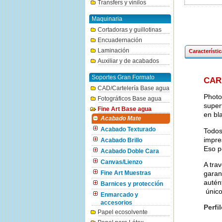
Transfers y vinilos
Maquinaria
Cortadoras y guillotinas
Encuadernación
Laminación
Característi
Auxiliar y de acabados
Soportes Gran Formato
CAR
CAD/Cartelería Base agua
Photo
Fotográficos Base agua
superf
Fine Art Base agua
en bl
Acabado Mate
Acabado Texturado
Todos
impre
Acabado Brillo
Eso p
Acabado Doble Cara
Canvas/Lienzo
A tra
garant
Fine Art Muestras
autén
Barnices y protección
único
Enmarcado y
accesorios
Perfi
Papel ecosolvente