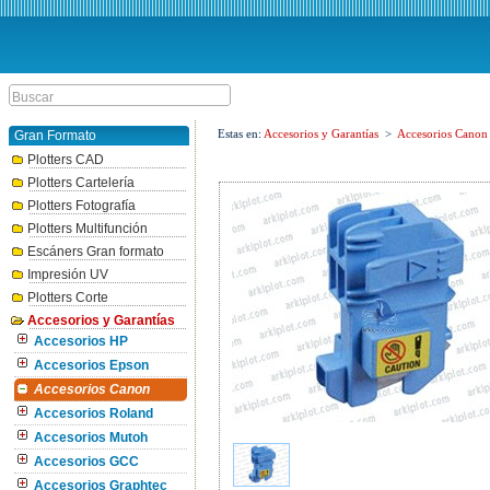
Estas en:
Accesorios y Garantías
>
Accesorios Canon
Gran Formato
Plotters CAD
Plotters Cartelería
Plotters Fotografía
Plotters Multifunción
Escáners Gran formato
Impresión UV
Plotters Corte
Accesorios y Garantías
Accesorios HP
Accesorios Epson
Accesorios Canon
Accesorios Roland
Accesorios Mutoh
Accesorios GCC
Accesorios Graphtec