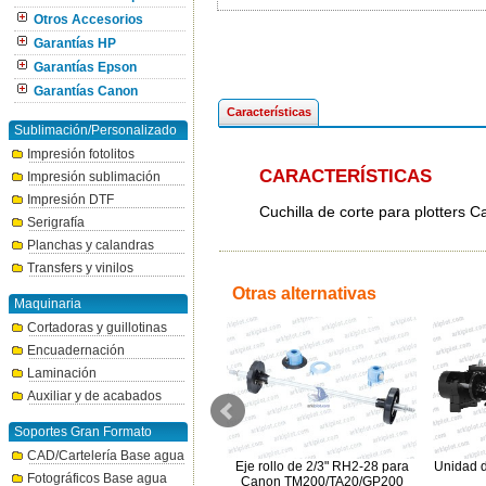
Otros Accesorios
Garantías HP
Garantías Epson
Garantías Canon
Características
Sublimación/Personalizado
Impresión fotolitos
CARACTERÍSTICAS
Impresión sublimación
Impresión DTF
Cuchilla de corte para plotter
Serigrafía
Planchas y calandras
Transfers y vinilos
Otras alternativas
Maquinaria
Cortadoras y guillotinas
Encuadernación
Laminación
Auxiliar y de acabados
Soportes Gran Formato
CAD/Cartelería Base agua
o
Eje rollo de 2/3" RH2-44 para
Eje rollo de 2/3" RH2-28 para
Unidad d
Fotográficos Base agua
Canon IPF8x00/S
Canon TM200/TA20/GP200