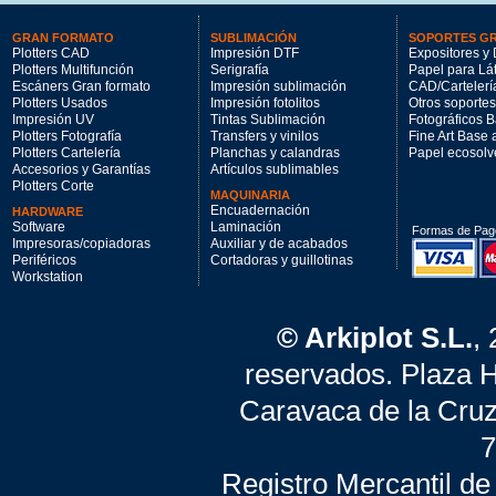
GRAN FORMATO
SUBLIMACIÓN
SOPORTES G
Plotters CAD
Impresión DTF
Expositores y 
Plotters Multifunción
Serigrafía
Papel para Lá
Escáners Gran formato
Impresión sublimación
CAD/Cartelerí
Plotters Usados
Impresión fotolitos
Otros soportes
Impresión UV
Tintas Sublimación
Fotográficos 
Plotters Fotografía
Transfers y vinilos
Fine Art Base
Plotters Cartelería
Planchas y calandras
Papel ecosolv
Accesorios y Garantías
Artículos sublimables
Plotters Corte
MAQUINARIA
Encuadernación
HARDWARE
Software
Laminación
Formas de Pag
Impresoras/copiadoras
Auxiliar y de acabados
Periféricos
Cortadoras y guillotinas
Workstation
© Arkiplot S.L.
,
reservados. Plaza 
Caravaca de la Cruz
7
Registro Mercantil de