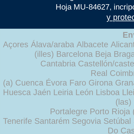
Hoja MU-84627, incrip
y prote
En
Açores Álava/araba Albacete Alicant
(illes) Barcelona Beja Br
Cantabria Castellón/cast
Real Coimb
(a) Cuenca Évora Faro Girona Gra
Huesca Jaén Leiria León Lisboa Lle
(las
Portalegre Porto Rioja
Tenerife Santarém Segovia Setúbal S
Do Cas