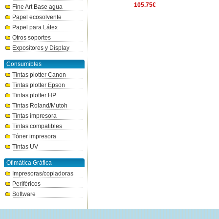
196.86€
105.75€
Fine Art Base agua
Papel ecosolvente
Papel para Látex
Otros soportes
Expositores y Display
Consumibles
Tintas plotter Canon
Tintas plotter Epson
Tintas plotter HP
Tintas Roland/Mutoh
Tintas impresora
Tintas compatibles
Tóner impresora
Tintas UV
Ofimática Gráfica
Impresoras/copiadoras
Periféricos
Software