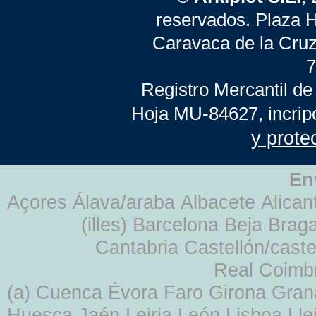
reservados. Plaza 
Caravaca de la Cruz
7
Registro Mercantil de
Hoja MU-84627, incrip
y prote
En
Açores Álava/araba Albacete Alicant
(illes) Barcelona Beja Br
Cantabria Castellón/cast
Real Coimb
(a) Cuenca Évora Faro Girona Gra
Huesca Jaén Leiria León Lisboa Lle