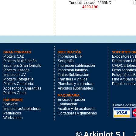
Flash de presecado FSH1650
Túnel de secado 2565ND
I
514.11€
4290.19€
GRAN FORMATO
SUBLIMACIÓN
SOPORTES G
Plotters CAD
Impresión DTF
Expositores y 
Plotters Multifunción
Serigrafía
Papel para Lá
Escáners Gran formato
Impresión sublimación
CAD/Cartelerí
Plotters Usados
Impresión fotolitos
Otros soportes
Impresión UV
Tintas Sublimación
Fotográficos 
Plotters Fotografía
Transfers y vinilos
Fine Art Base
Plotters Cartelería
Planchas y calandras
Papel ecosolv
Accesorios y Garantías
Artículos sublimables
Plotters Corte
MAQUINARIA
Encuadernación
HARDWARE
Software
Laminación
Formas de Pag
Impresoras/copiadoras
Auxiliar y de acabados
Periféricos
Cortadoras y guillotinas
Workstation
© Arkiplot S.L.
,