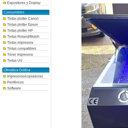
Expositores y Display
Consumibles
Tintas plotter Canon
Tintas plotter Epson
Tintas plotter HP
Tintas Roland/Mutoh
Tintas impresora
Tintas compatibles
Tóner impresora
Tintas UV
Ofimática Gráfica
Impresoras/copiadoras
Periféricos
Software