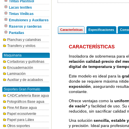
Tintas Plastisol
Lacas textiles
Tintas Vinílicas
Emulsiones y Auxiliares
Raseros y raederas
Características
Especificaciones
Consu
Pantallas
Planchas y calandras
Transfers y vinilos
CARACTERÍSTICAS
Maquinaria
Insoladora de sobremesa para el 
relación calidad-precio del m
Cortadoras y guillotinas
digital de temperatura y tiemp
Encuadernación
Laminación
Este modelo es ideal para la
gra
Auxiliar y de acabados
donde se requiere máxima nitide
exposición
, asegurando resultad
Soportes Gran Formato
constante.
CAD/Cartelería Base agua
Ofrece ventajas como la
uniform
Fotográficos Base agua
de vacío*
y facilidad de uso. Su
Fine Art Base agua
reducidos, sin sacrificar calidad 
Papel ecosolvente
Papel para Látex
Una solución
sencilla, estable 
y precisión. Ideal para profesio
Otros soportes