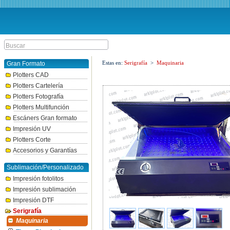
Estas en:
Serigrafía
>
Maquinaria
Gran Formato
Plotters CAD
Plotters Cartelería
Plotters Fotografía
Plotters Multifunción
Escáners Gran formato
Impresión UV
Plotters Corte
Accesorios y Garantías
Sublimación/Personalizado
Impresión fotolitos
Impresión sublimación
Impresión DTF
Serigrafía
Maquinaria