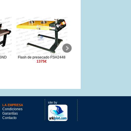
65ND
Flash de presecado FSH2448
Insoladora VSP80 14 tubos
1375€
3050€
site by
LA EMPRESA
Condiciones
Garantías
Contacto