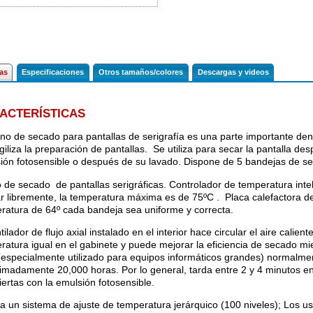
cas
Especificaciones
Otros tamaños/colores
Descargas y videos
ACTERÍSTICAS
rno de secado para pantallas de serigrafía es una parte importante dent
giliza la preparación de pantallas. Se utiliza para secar la pantalla des
ión fotosensible o después de su lavado. Dispone de 5 bandejas de s
 de secado de pantallas serigráficas. Controlador de temperatura inte
ar libremente, la temperatura máxima es de 75ºC . Placa calefactora de
ratura de 64º cada bandeja sea uniforme y correcta.
tilador de flujo axial instalado en el interior hace circular el aire calien
ratura igual en el gabinete y puede mejorar la eficiencia de secado mien
 (especialmente utilizado para equipos informáticos grandes) normalmen
imadamente 20,000 horas. Por lo general, tarda entre 2 y 4 minutos en 
iertas con la emulsión fotosensible.
a un sistema de ajuste de temperatura jerárquico (100 niveles); Los us