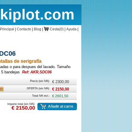
rkiplot.com
cio
Cesta
Principal
|
Contacto
|
Blog
|
Cesta(0)
|
Ayuda
|
SDC06
allas de serigrafía
onadas o para despues del lavado. Tamaño
 5 bandejas
Ref: AKR.SDC06
Precio (sin IVA):
€ 2300,00
rte
Caja
OFERTA (sin IVA):
€ 2150,00
Total IVA incl.:
€ 2601,50
Importe total (sin IVA):
Añadir al carro
€ 2150,00