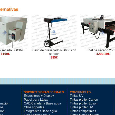
ternativas
e secado SDC04
Flash de presecado ND606 con
Túnel de secado 25
1190€
sensor
4290.19€
985€
SOPORTES GRAN FORMATO
CONSUMIBLES
Expositores y Display
Tintas UV
Papel para Látex
Tintas plotter Canon
imación
CAD/Cartelería Base agua
Tintas plotter Epson
tos
Otros soportes
Tintas plotter HP
ción
Fotográficos Base agua
Tintas compatibles