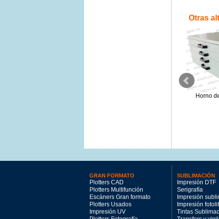
Otras al
Carrusel SPM-404 4 estaciones
Carrusel SPM-606 Micrometrico
Horno d
y 4 colores
6 estaciones y 6 colores
4349.13€
2412.21€
GRAN FORMATO
SUBLIMACIÓN
Plotters CAD
Impresión DTF
Plotters Multifunción
Serigrafía
Escáners Gran formato
Impresión subl
Plotters Usados
Impresión fotoli
Impresión UV
Tintas Sublima