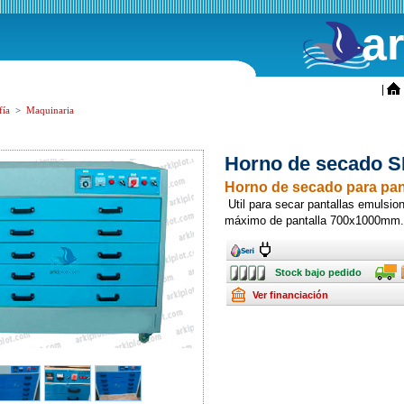
a
ini
|
fía
>
Maquinaria
Horno de secado 
Horno de secado para pant
Util para secar pantallas emulsi
máximo de pantalla 700x1000mm.
Ancho
Ancho
Stock
Transpo
Stock bajo pedido
bajo
pedido
Renting
Ver financiación