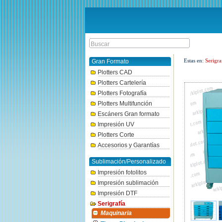
Estas en:
Serigra
Gran Formato
Plotters CAD
Plotters Cartelería
Plotters Fotografía
Plotters Multifunción
Escáners Gran formato
Impresión UV
Plotters Corte
Accesorios y Garantías
Sublimación/Personalizado
Impresión fotolitos
Impresión sublimación
Impresión DTF
Serigrafía
Maquinaria