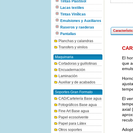
Tintas Plastisol
Lacas textiles
Tintas Vinílicas
Emulsiones y Auxiliares
Raseros y raederas
Característi
Pantallas
Planchas y calandras
Transfers y vinilos
CAR
Maquinaria
El ho
que a
Cortadoras y guillotinas
emuls
Encuadernación
Laminación
Horno
Auxiliar y de acabados
ajust
tempe
Soportes Gran Formato
El ven
CAD/Cartelería Base agua
tempe
Fotográficos Base agua
axial
Fine Art Base agua
aprox
Papel ecosolvente
recub
Papel para Látex
Adopt
Otros soportes