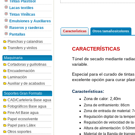
Tintas Plastisol
Lacas textiles
Tintas Vinílicas
Emulsiones y Auxiliares
Raseros y raederas
Características
Otros tamaños/colores
Pantallas
Planchas y calandras
Transfers y vinilos
CARACTERÍSTICAS
Maquinaria
Túnel de secado mediante radiaci
variable.
Cortadoras y guillotinas
Encuadernación
Especial para el curado de tintas 
Laminación
excelente opción para curar plast
Auxiliar y de acabados
Características:
Soportes Gran Formato
Zona de calor: 2,40m
CAD/Cartelería Base agua
Zona de enfriamiento: 86cm
Fotográficos Base agua
Zona de entrada de material: 
Fine Art Base agua
Regulación digital de la tempe
Papel ecosolvente
Regulación de velocidad de la 
Papel para Látex
Altura de alimentación: 0-50m
Otros soportes
Material de la Banda de transpo