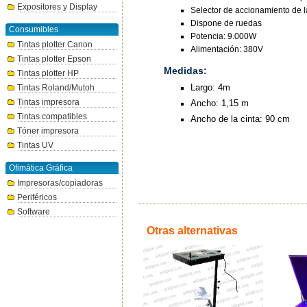
Expositores y Display
Selector de accionamiento de 
Dispone de ruedas
Consumibles
Potencia: 9.000W
Tintas plotter Canon
Alimentación: 380V
Tintas plotter Epson
Medidas:
Tintas plotter HP
Largo: 4m
Tintas Roland/Mutoh
Tintas impresora
Ancho: 1,15 m
Tintas compatibles
Ancho de la cinta: 90 cm
Tóner impresora
Tintas UV
Ofimática Gráfica
Impresoras/copiadoras
Periféricos
Software
Otras alternativas