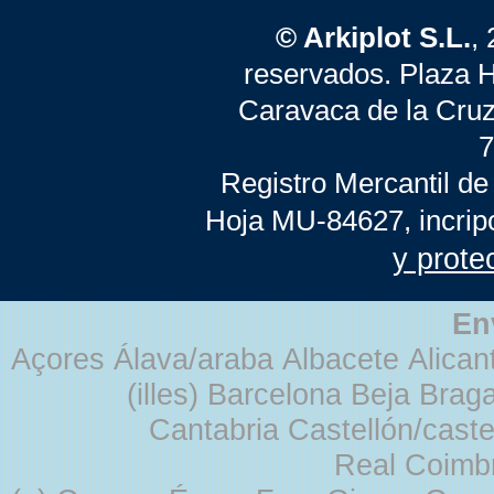
© Arkiplot S.L.
,
reservados. Plaza 
Caravaca de la Cruz
7
Registro Mercantil de
Hoja MU-84627, incrip
y prote
En
Açores Álava/araba Albacete Alicant
(illes) Barcelona Beja Br
Cantabria Castellón/cast
Real Coimb