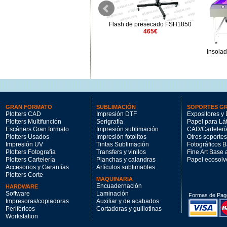
s
Flash de presecado FSH1650
Flash de presecado FSH1850
514.11€
465€
Insola
GRAN FORMATO
SUBLIMACIÓN
SOPORTES G
Plotters CAD
Impresión DTF
Expositores y 
Plotters Multifunción
Serigrafía
Papel para Lá
Escáners Gran formato
Impresión sublimación
CAD/Cartelerí
Plotters Usados
Impresión fotolitos
Otros soportes
Impresión UV
Tintas Sublimación
Fotográficos 
Plotters Fotografía
Transfers y vinilos
Fine Art Base
Plotters Cartelería
Planchas y calandras
Papel ecosolv
Accesorios y Garantías
Artículos sublimables
Plotters Corte
MAQUINARIA
Encuadernación
HARDWARE
Software
Laminación
Formas de Pag
Impresoras/copiadoras
Auxiliar y de acabados
Periféricos
Cortadoras y guillotinas
Workstation