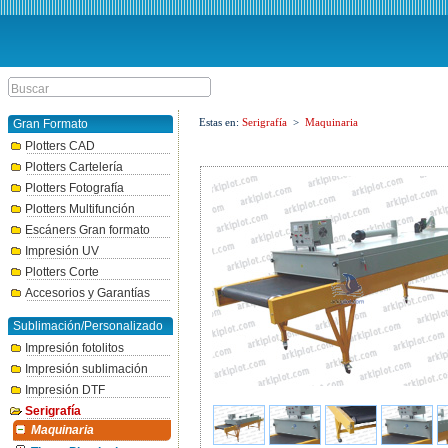
Estas en:
Serigrafía
>
Maquinaria
Gran Formato
Plotters CAD
Plotters Cartelería
Plotters Fotografía
Plotters Multifunción
Escáners Gran formato
Impresión UV
Plotters Corte
Accesorios y Garantías
Sublimación/Personalizado
Impresión fotolitos
Impresión sublimación
Impresión DTF
Serigrafía
Maquinaria