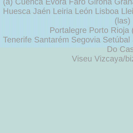
(a) Cuenca Évora Faro Girona Gra
Huesca Jaén Leiria León Lisboa Lle
(las
Portalegre Porto Rioja
Tenerife Santarém Segovia Setúbal S
Do Cas
Viseu Vizcaya/b