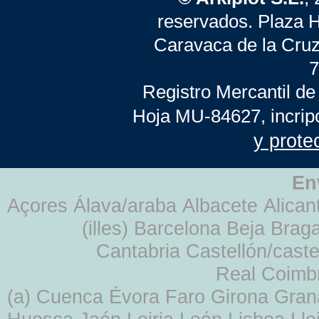
reservados. Plaza 
Caravaca de la Cruz
7
Registro Mercantil de
Hoja MU-84627, incrip
y prote
En
Açores Álava/araba Albacete Alicant
(illes) Barcelona Beja Br
Cantabria Castellón/cast
Real Coimb
(a) Cuenca Évora Faro Girona Gra