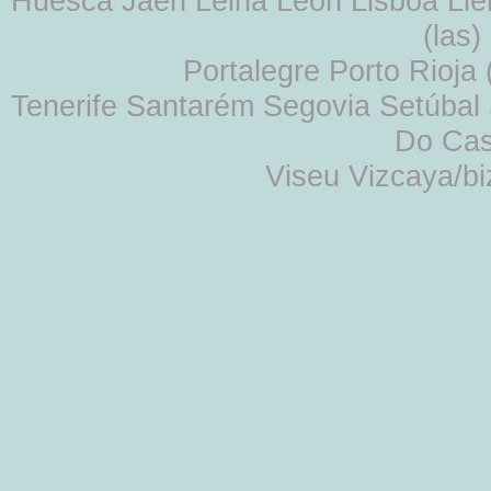
Huesca Jaén Leiria León Lisboa Lle
(las
Portalegre Porto Rioja
Tenerife Santarém Segovia Setúbal S
Do Cas
Viseu Vizcaya/b