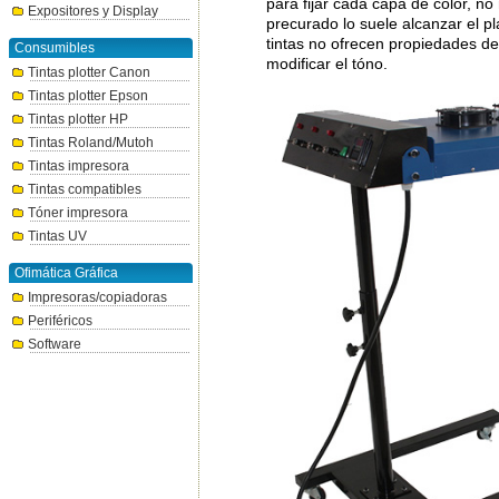
para fijar cada capa de color, n
Expositores y Display
precurado lo suele alcanzar el pl
tintas no ofrecen propiedades de 
Consumibles
modificar el tóno.
Tintas plotter Canon
Tintas plotter Epson
Tintas plotter HP
Tintas Roland/Mutoh
Tintas impresora
Tintas compatibles
Tóner impresora
Tintas UV
Ofimática Gráfica
Impresoras/copiadoras
Periféricos
Software