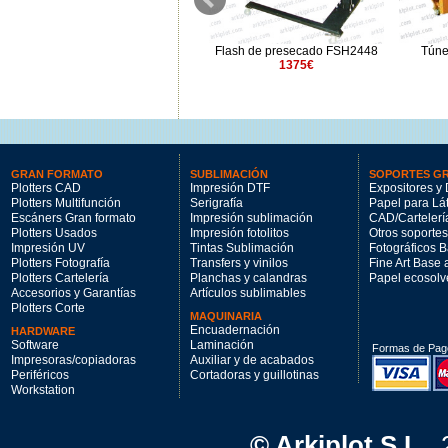
s
Flash de presecado FSH1850
Flash de presecado FSH2448
Túne
465€
1375€
GRAN FORMATO
SUBLIMACIÓN
SOPORTES G
Plotters CAD
Impresión DTF
Expositores y 
Plotters Multifunción
Serigrafía
Papel para Lá
Escáners Gran formato
Impresión sublimación
CAD/Cartelerí
Plotters Usados
Impresión fotolitos
Otros soportes
Impresión UV
Tintas Sublimación
Fotográficos 
Plotters Fotografía
Transfers y vinilos
Fine Art Base
Plotters Cartelería
Planchas y calandras
Papel ecosolv
Accesorios y Garantías
Artículos sublimables
Plotters Corte
MAQUINARIA
Encuadernación
HARDWARE
Software
Laminación
Formas de Pag
Impresoras/copiadoras
Auxiliar y de acabados
Periféricos
Cortadoras y guillotinas
Workstation
© Arkiplot S.L.
,