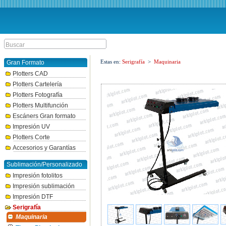
Estas en:
Serigrafía
>
Maquinaria
Gran Formato
Plotters CAD
Plotters Cartelería
Plotters Fotografía
Plotters Multifunción
Escáners Gran formato
Impresión UV
Plotters Corte
Accesorios y Garantías
Sublimación/Personalizado
Impresión fotolitos
Impresión sublimación
Impresión DTF
Serigrafía
Maquinaria