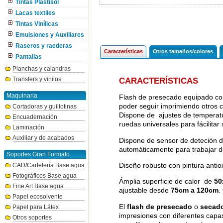
Tintas Plastisol
Lacas textiles
Tintas Vinílicas
Emulsiones y Auxiliares
Raseros y raederas
Características
Otros tamaños/colores
Pantallas
Planchas y calandras
Transfers y vinilos
CARACTERÍSTICAS
Maquinaria
Flash de presecado equipado c
poder seguir imprimiendo otros c
Cortadoras y guillotinas
Dispone de ajustes de temperat
Encuadernación
ruedas universales para fácilita
Laminación
Auxiliar y de acabados
Dispone de sensor de deteción de
automáticamente para trabajar d
Soportes Gran Formato
Diseño robusto con pintura antio
CAD/Cartelería Base agua
Fotográficos Base agua
Ámplia superficie de calor de
50
Fine Art Base agua
ajustable desde
75cm a 120cm
.
Papel ecosolvente
El
flash de presecado
o
secado
Papel para Látex
impresiones con diferentes capas
Otros soportes