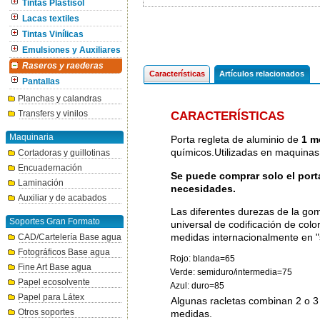
Tintas Plastisol
Lacas textiles
Tintas Vinílicas
Emulsiones y Auxiliares
Raseros y raederas
Características
Artículos relacionados
Pantallas
Planchas y calandras
Transfers y vinilos
CARACTERÍSTICAS
Maquinaria
Porta regleta de aluminio de
1 m
químicos.Utilizadas en maquinas
Cortadoras y guillotinas
Encuadernación
Se puede comprar solo el porta
Laminación
necesidades.
Auxiliar y de acabados
Las diferentes durezas de la gom
Soportes Gran Formato
universal de codificación de col
medidas internacionalmente en "
CAD/Cartelería Base agua
Fotográficos Base agua
Rojo: blanda=65
Fine Art Base agua
Verde: semiduro/intermedia=75
Papel ecosolvente
Azul: duro=85
Papel para Látex
Algunas racletas combinan 2 o 3 
Otros soportes
medidas.