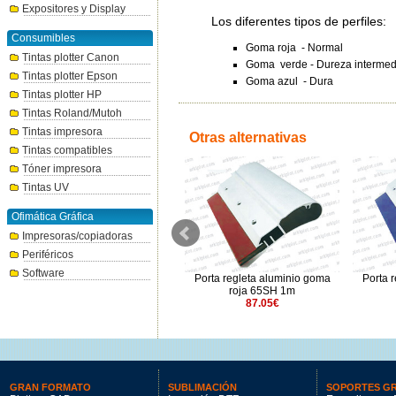
Expositores y Display
Los diferentes tipos de perfiles:
Consumibles
Goma roja - Normal
Tintas plotter Canon
Goma verde - Dureza intermed
Tintas plotter Epson
Goma azul - Dura
Tintas plotter HP
Tintas Roland/Mutoh
Tintas impresora
Otras alternativas
Tintas compatibles
Tóner impresora
Tintas UV
Ofimática Gráfica
Impresoras/copiadoras
Periféricos
Software
Porta regleta madera goma azul
Porta regleta aluminio goma
Porta 
1m
roja 65SH 1m
80.53€
87.05€
GRAN FORMATO
SUBLIMACIÓN
SOPORTES G