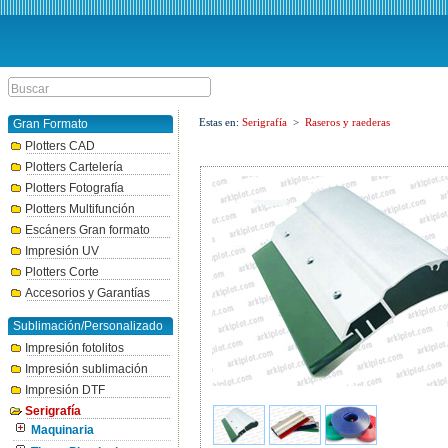
Estas en:
Serigrafía
>
Raseros y raederas
Gran Formato
Plotters CAD
Plotters Cartelería
Plotters Fotografía
Plotters Multifunción
Escáners Gran formato
Impresión UV
Plotters Corte
Accesorios y Garantías
Sublimación/Personalizado
Impresión fotolitos
Impresión sublimación
Impresión DTF
Serigrafía
Maquinaria