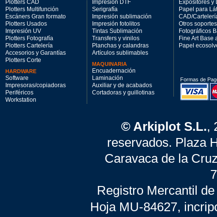
Plotters CAD
Impresión DTF
Expositores y 
Plotters Multifunción
Serigrafía
Papel para Lá
Escáners Gran formato
Impresión sublimación
CAD/Cartelerí
Plotters Usados
Impresión fotolitos
Otros soportes
Impresión UV
Tintas Sublimación
Fotográficos 
Plotters Fotografía
Transfers y vinilos
Fine Art Base
Plotters Cartelería
Planchas y calandras
Papel ecosolv
Accesorios y Garantías
Artículos sublimables
Plotters Corte
MAQUINARIA
Encuadernación
HARDWARE
Software
Laminación
Formas de Pag
Impresoras/copiadoras
Auxiliar y de acabados
Periféricos
Cortadoras y guillotinas
Workstation
© Arkiplot S.L.
,
reservados. Plaza 
Caravaca de la Cruz
7
Registro Mercantil de
Hoja MU-84627, incrip