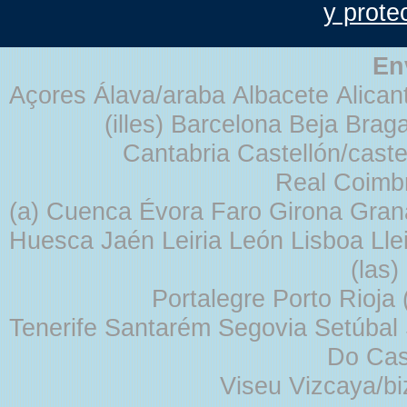
y prote
En
Açores Álava/araba Albacete Alicant
(illes) Barcelona Beja Br
Cantabria Castellón/cast
Real Coimb
(a) Cuenca Évora Faro Girona Gra
Huesca Jaén Leiria León Lisboa Lle
(las
Portalegre Porto Rioja
Tenerife Santarém Segovia Setúbal S
Do Cas
Viseu Vizcaya/b