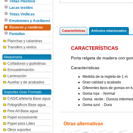
Tintas Plastisol
Lacas textiles
Tintas Vinílicas
Emulsiones y Auxiliares
Raseros y raederas
Características
Artículos relacionados
Pantallas
Planchas y calandras
Transfers y vinilos
CARACTERÍSTICAS
Maquinaria
Porta relgeta de madera con goma 
Cortadoras y guillotinas
Características:
Encuadernación
Laminación
Medida de la regleta de 1 m
Gran calidad y acabado
Auxiliar y de acabados
Diferentes tipos de gomas en f
Soportes Gran Formato
Goma roja - Normal
CAD/Cartelería Base agua
Goma verde - Dureza intermed
Goma azul - Dura
Fotográficos Base agua
Fine Art Base agua
Papel ecosolvente
Otras alternativas
Papel para Látex
Otros soportes