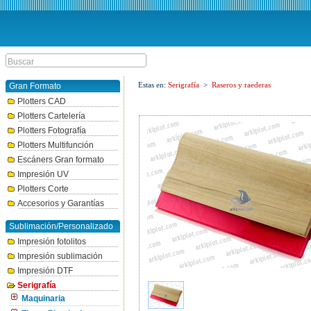
Estas en:
Serigrafía
>
Raseros y raederas
Gran Formato
Plotters CAD
Plotters Cartelería
Plotters Fotografía
Plotters Multifunción
Escáners Gran formato
Impresión UV
Plotters Corte
Accesorios y Garantías
Sublimación/Personalizado
Impresión fotolitos
Impresión sublimación
Impresión DTF
Serigrafía
Maquinaria