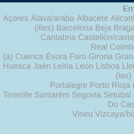
En
Açores Álava/araba Albacete Alicant
(illes) Barcelona Beja Br
Cantabria Castellón/cast
Real Coimb
(a) Cuenca Évora Faro Girona Gra
Huesca Jaén Leiria León Lisboa Lle
(las
Portalegre Porto Rioja
Tenerife Santarém Segovia Setúbal S
Do Cas
Viseu Vizcaya/b