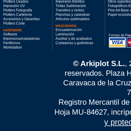
Plotters Usados
Impresión fotolitos
Otros soportes
Impresión UV
Tintas Sublimación
Fotográficos 
Plotters Fotografía
Transfers y vinilos
Fine Art Base
Plotters Cartelería
Planchas y calandras
Papel ecosolv
Accesorios y Garantías
Artículos sublimables
Plotters Corte
MAQUINARIA
Encuadernación
HARDWARE
Software
Laminación
Formas de Pag
Impresoras/copiadoras
Auxiliar y de acabados
Periféricos
Cortadoras y guillotinas
Workstation
© Arkiplot S.L.
,
reservados. Plaza 
Caravaca de la Cruz
7
Registro Mercantil de
Hoja MU-84627, incrip
y prote