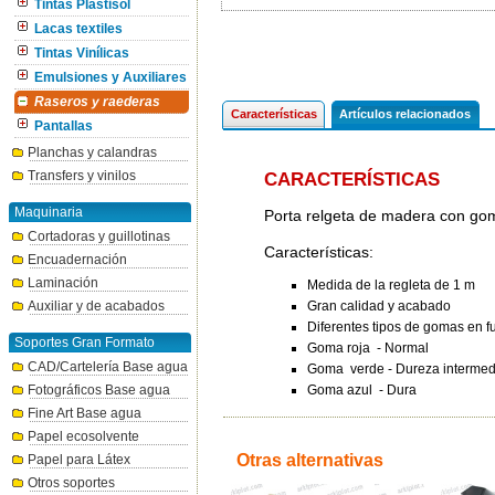
Tintas Plastisol
Lacas textiles
Tintas Vinílicas
Emulsiones y Auxiliares
Raseros y raederas
Características
Artículos relacionados
Pantallas
Planchas y calandras
Transfers y vinilos
CARACTERÍSTICAS
Maquinaria
Porta relgeta de madera con goma 
Cortadoras y guillotinas
Características:
Encuadernación
Laminación
Medida de la regleta de 1 m
Gran calidad y acabado
Auxiliar y de acabados
Diferentes tipos de gomas en f
Soportes Gran Formato
Goma roja - Normal
CAD/Cartelería Base agua
Goma verde - Dureza intermed
Goma azul - Dura
Fotográficos Base agua
Fine Art Base agua
Papel ecosolvente
Otras alternativas
Papel para Látex
Otros soportes