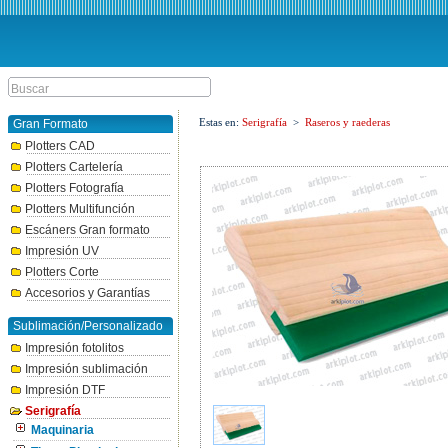
Estas en:
Serigrafía
>
Raseros y raederas
Gran Formato
Plotters CAD
Plotters Cartelería
Plotters Fotografía
Plotters Multifunción
Escáners Gran formato
Impresión UV
Plotters Corte
Accesorios y Garantías
Sublimación/Personalizado
Impresión fotolitos
Impresión sublimación
Impresión DTF
Serigrafía
Maquinaria