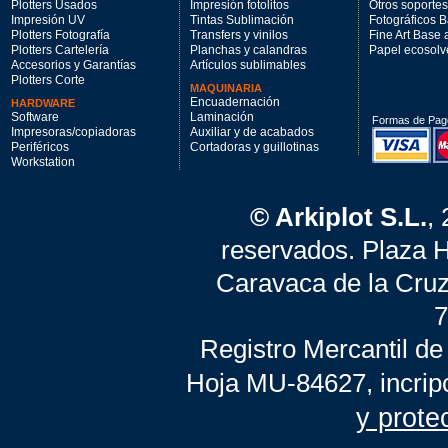
Plotters Usados
Impresión fotolitos
Otros soportes
Impresión UV
Tintas Sublimación
Fotográficos 
Plotters Fotografía
Transfers y vinilos
Fine Art Base
Plotters Cartelería
Planchas y calandras
Papel ecosolv
Accesorios y Garantías
Artículos sublimables
Plotters Corte
MAQUINARIA
Encuadernación
HARDWARE
Software
Laminación
Formas de Pag
Impresoras/copiadoras
Auxiliar y de acabados
Periféricos
Cortadoras y guillotinas
Workstation
© Arkiplot S.L.
,
reservados. Plaza 
Caravaca de la Cruz
7
Registro Mercantil de
Hoja MU-84627, incrip
y prote