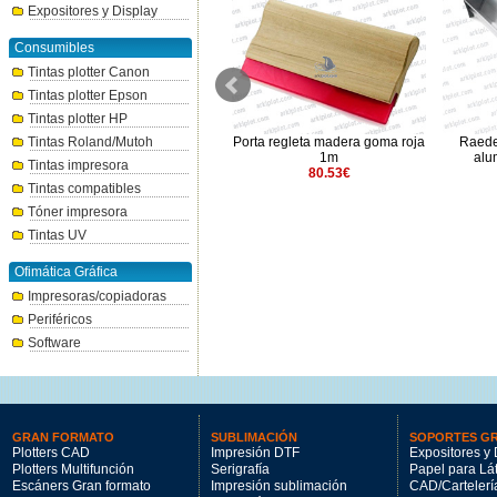
Expositores y Display
Consumibles
Tintas plotter Canon
Tintas plotter Epson
Tintas plotter HP
Tintas Roland/Mutoh
Porta regleta aluminio goma
Porta regleta madera goma roja
Raede
roja 65SH 1m
1m
alu
Tintas impresora
87.05€
80.53€
Tintas compatibles
Tóner impresora
Tintas UV
Ofimática Gráfica
Impresoras/copiadoras
Periféricos
Software
GRAN FORMATO
SUBLIMACIÓN
SOPORTES G
Plotters CAD
Impresión DTF
Expositores y 
Plotters Multifunción
Serigrafía
Papel para Lá
Escáners Gran formato
Impresión sublimación
CAD/Cartelerí