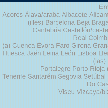
En
Açores Álava/araba Albacete Alicant
(illes) Barcelona Beja Br
Cantabria Castellón/cast
Real Coimb
(a) Cuenca Évora Faro Girona Gra
Huesca Jaén Leiria León Lisboa Lle
(las
Portalegre Porto Rioja
Tenerife Santarém Segovia Setúbal S
Do Cas
Viseu Vizcaya/b