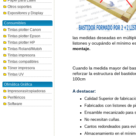
Papel para Látex
Otros soportes
Expositores y Display
Consumibles
Tintas plotter Canon
Tintas plotter Epson
las medidas deseadas en múltiplo
Tintas plotter HP
listones y ocupándo el mínimo e
montaje.
Tintas Roland/Mutoh
Tintas impresora
Tintas compatibles
Cuando la medida mayor del bast
Tóner impresora
reforzar la estructura del bastid
Tintas UV
100cm
Ofimática Gráfica
A destacar:
Impresoras/copiadoras
Periféricos
Calidad Superior de fabricac
Software
Fabricados con listones de p
Ensamble mecanizado para su
No necesitan cuñas.
Cantos redondeados para evit
Almacenamiento en el mínimo 