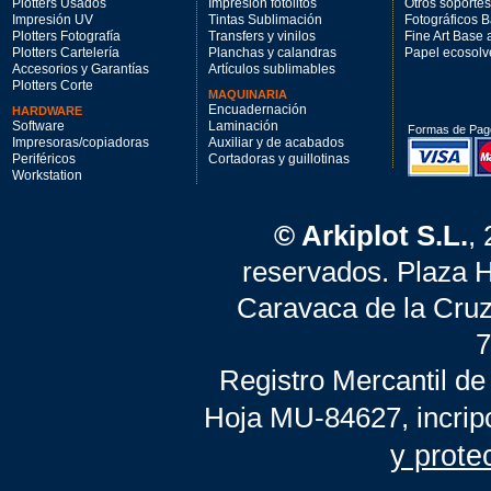
Plotters Usados
Impresión fotolitos
Otros soportes
Impresión UV
Tintas Sublimación
Fotográficos 
Plotters Fotografía
Transfers y vinilos
Fine Art Base
Plotters Cartelería
Planchas y calandras
Papel ecosolv
Accesorios y Garantías
Artículos sublimables
Plotters Corte
MAQUINARIA
Encuadernación
HARDWARE
Software
Laminación
Formas de Pag
Impresoras/copiadoras
Auxiliar y de acabados
Periféricos
Cortadoras y guillotinas
Workstation
© Arkiplot S.L.
,
reservados. Plaza 
Caravaca de la Cruz
7
Registro Mercantil de
Hoja MU-84627, incrip
y prote