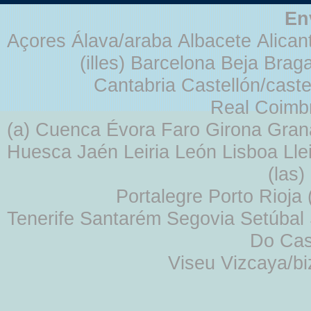
En
Açores Álava/araba Albacete Alicant
(illes) Barcelona Beja Br
Cantabria Castellón/cast
Real Coimb
(a) Cuenca Évora Faro Girona Gra
Huesca Jaén Leiria León Lisboa Lle
(las
Portalegre Porto Rioja
Tenerife Santarém Segovia Setúbal S
Do Cas
Viseu Vizcaya/b