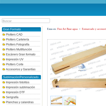
Estas en:
Fine Art Base agua
>
Enmarcado y accesori
Gran Formato
Plotters CAD
Plotters Cartelería
Plotters Fotografía
Plotters Multifunción
Escáners Gran formato
Impresión UV
Plotters Corte
Accesorios y Garantías
Sublimación/Personalizado
Impresión fotolitos
Impresión sublimación
Impresión DTF
Serigrafía
Planchas y calandras