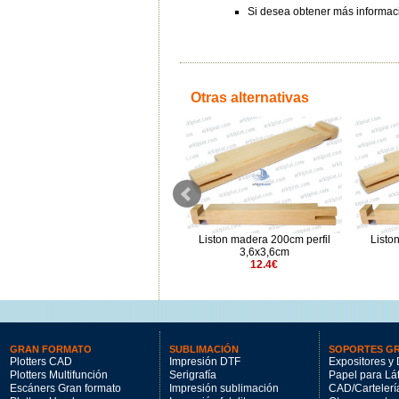
Si desea obtener más informació
Otras alternativas
Liston madera 50cm perfil
Liston madera 200cm perfil
Listo
3,7x1,6cm
3,6x3,6cm
1.21€
12.4€
GRAN FORMATO
SUBLIMACIÓN
SOPORTES G
Plotters CAD
Impresión DTF
Expositores y 
Plotters Multifunción
Serigrafía
Papel para Lá
Escáners Gran formato
Impresión sublimación
CAD/Cartelerí