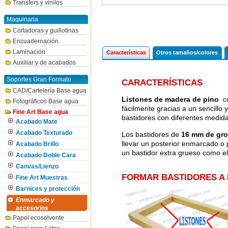
Transfers y vinilos
Maquinaria
Cortadoras y guillotinas
Encuadernación
Laminación
Características
Otros tamaños/colores
Auxiliar y de acabados
Soportes Gran Formato
CARACTERÍSTICAS
CAD/Cartelería Base agua
Listones de madera de pino
co
Fotográficos Base agua
fácilmente gracias a un sencillo
Fine Art Base agua
bastidores con diferentes medida
Acabado Mate
Acabado Texturado
Los bastidores de
16 mm de gr
llevar un posterior enmarcado o
Acabado Brillo
un bastidor extra grueso como el
Acabado Doble Cara
Canvas/Lienzo
FORMAR BASTIDORES A 
Fine Art Muestras
Barnices y protección
Enmarcado y
accesorios
Papel ecosolvente