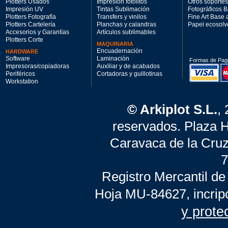
Plotters Usados
Impresión fotolitos
Otros soportes
Impresión UV
Tintas Sublimación
Fotográficos 
Plotters Fotografía
Transfers y vinilos
Fine Art Base
Plotters Cartelería
Planchas y calandras
Papel ecosolv
Accesorios y Garantías
Artículos sublimables
Plotters Corte
MAQUINARIA
Encuadernación
HARDWARE
Software
Laminación
Formas de Pag
Impresoras/copiadoras
Auxiliar y de acabados
Periféricos
Cortadoras y guillotinas
Workstation
© Arkiplot S.L.
,
reservados. Plaza 
Caravaca de la Cruz
7
Registro Mercantil de
Hoja MU-84627, incrip
y prote