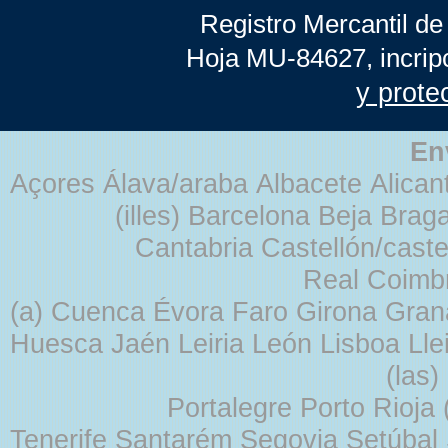
Registro Mercantil de
Hoja MU-84627, incrip
y prote
En
Açores Álava/araba Albacete Alicant
(illes) Barcelona Beja Br
Cantabria Castellón/cast
Real Coimb
(a) Cuenca Évora Faro Girona Gra
Huesca Jaén Leiria León Lisboa Lle
(las
Portalegre Porto Rioja
Tenerife Santarém Segovia Setúbal S