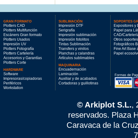
GRAN FORMATO
SUBLIMACIÓN
SOPORTES G
Plotters CAD
Impresión DTF
Expositores y 
Plotters Multifunción
Serigrafía
Papel para Lá
Escáners Gran formato
Impresión sublimación
CAD/Cartelerí
Plotters Usados
Impresión fotolitos
Otros soportes
Impresión UV
Tintas Sublimación
Fotográficos 
Plotters Fotografía
Transfers y vinilos
Fine Art Base
Plotters Cartelería
Planchas y calandras
Papel ecosolv
Accesorios y Garantías
Artículos sublimables
Plotters Corte
MAQUINARIA
Encuadernación
HARDWARE
Software
Laminación
Formas de Pag
Impresoras/copiadoras
Auxiliar y de acabados
Periféricos
Cortadoras y guillotinas
Workstation
© Arkiplot S.L.
,
reservados. Plaza 
Caravaca de la Cruz
7