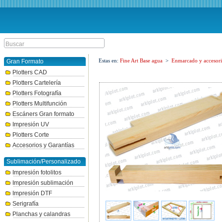
Estas en:
Fine Art Base agua
>
Enmarcado y accesori
Gran Formato
Plotters CAD
Plotters Cartelería
Plotters Fotografía
Plotters Multifunción
Escáners Gran formato
Impresión UV
Plotters Corte
Accesorios y Garantías
Sublimación/Personalizado
Impresión fotolitos
Impresión sublimación
Impresión DTF
Serigrafía
Planchas y calandras