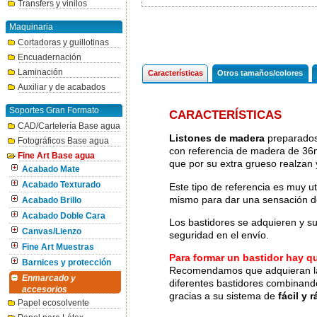
Transfers y vinilos
Maquinaria
Cortadoras y guillotinas
Encuadernación
Laminación
Características
Otros tamaños/colores
Auxiliar y de acabados
Soportes Gran Formato
CARACTERÍSTICAS
CAD/Cartelería Base agua
Listones de madera
preparados
Fotográficos Base agua
con referencia de madera de 3
Fine Art Base agua
que por su extra grueso realzan 
Acabado Mate
Acabado Texturado
Este tipo de referencia es muy ut
mismo para dar una sensación d
Acabado Brillo
Acabado Doble Cara
Los bastidores se adquieren y s
Canvas/Lienzo
seguridad en el envío.
Fine Art Muestras
Para formar un bastidor hay qu
Barnices y protección
Recomendamos que adquieran las 
Enmarcado y
diferentes bastidores combinand
accesorios
gracias a su sistema de
fácil y 
Papel ecosolvente