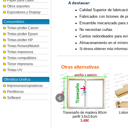
Papel para Látex
A destacar:
Otros soportes
Calidad Superior de fabricac
Expositores y Display
Fabricados con listones de p
Consumibles
Ensamble mecanizado para su
Tintas plotter Canon
No necesitan cuñas.
Tintas plotter Epson
Cantos redondeados para evit
Tintas plotter HP
Almacenamiento en el mínimo 
Tintas Roland/Mutoh
Si desea obtener más informació
Tintas impresora
Tintas compatibles
Tóner impresora
Otras alternativas
Tintas UV
Ofimática Gráfica
Impresoras/copiadoras
Periféricos
Software
Pinzas para lienzos
Travesaño de madera 80cm
Listo
17.08€
perfil 3,6x3,6cm
3.48€