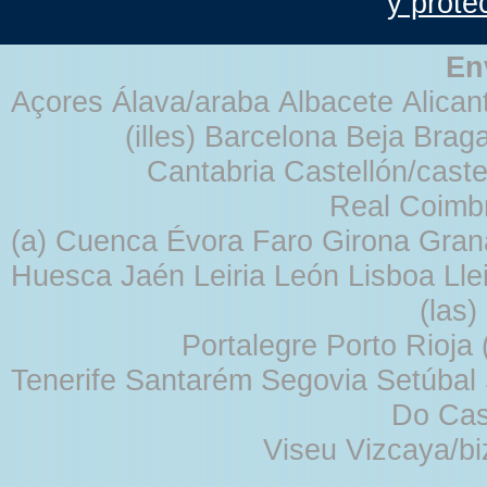
y prote
En
Açores Álava/araba Albacete Alicant
(illes) Barcelona Beja Br
Cantabria Castellón/cast
Real Coimb
(a) Cuenca Évora Faro Girona Gra
Huesca Jaén Leiria León Lisboa Lle
(las
Portalegre Porto Rioja
Tenerife Santarém Segovia Setúbal S
Do Cas
Viseu Vizcaya/b