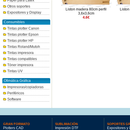
Papel para Látex
Otros soportes
Liston madera 24cm perfil
Liston madera 80cm perfil
Liston
Expositores y Display
3,7x1,6cm
3,6x3,6cm
0.73€
4.6€
Consumibles
Tintas plotter Canon
Tintas plotter Epson
Tintas plotter HP
Tintas Roland/Mutoh
Tintas impresora
Tintas compatibles
Tóner impresora
Tintas UV
Ofimática Gráfica
Impresoras/copiadoras
Periféricos
Software
GRAN FORMATO
SUBLIMACIÓN
SOPORTES G
Plotters CAD
Impresión DTF
Expositores y 