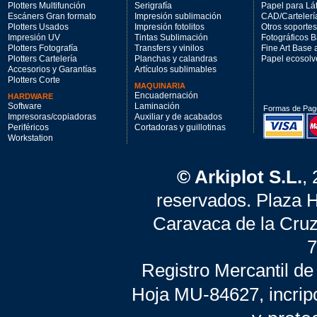
Plotters Multifunción
Serigrafía
Papel para Lá
Escáners Gran formato
Impresión sublimación
CAD/Cartelerí
Plotters Usados
Impresión fotolitos
Otros soportes
Impresión UV
Tintas Sublimación
Fotográficos 
Plotters Fotografía
Transfers y vinilos
Fine Art Base
Plotters Cartelería
Planchas y calandras
Papel ecosolv
Accesorios y Garantías
Artículos sublimables
Plotters Corte
MAQUINARIA
Encuadernación
HARDWARE
Software
Laminación
Formas de Pag
Impresoras/copiadoras
Auxiliar y de acabados
Periféricos
Cortadoras y guillotinas
Workstation
© Arkiplot S.L.
,
reservados. Plaza 
Caravaca de la Cruz
7
Registro Mercantil de
Hoja MU-84627, incrip