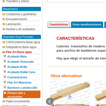
Transfers y vinilos
Maquinaria
Cortadoras y guillotinas
Encuadernación
Laminación
Características
Otros tamaños/colores
Auxiliar y de acabados
Soportes Gran Formato
CARACTERÍSTICAS
CAD/Cartelería Base agua
Listones travesaños de madera par
Fotográficos Base agua
para anchos de bastidores supe
Fine Art Base agua
Acabado Mate
Hay que elegir el tamaño de trav
Acabado Texturado
Acabado Brillo
Acabado Doble Cara
Otras alternativas
Canvas/Lienzo
Fine Art Muestras
Barnices y protección
Enmarcado y
accesorios
Papel ecosolvente