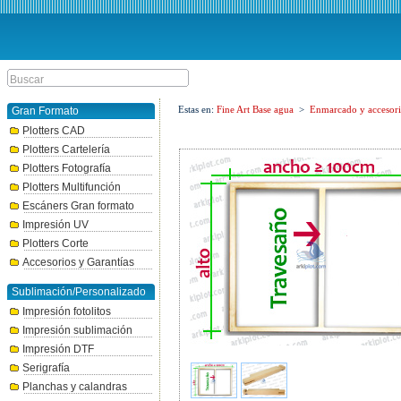
Estas en:
Fine Art Base agua
>
Enmarcado y accesori
Gran Formato
Plotters CAD
Plotters Cartelería
Plotters Fotografía
Plotters Multifunción
Escáners Gran formato
Impresión UV
Plotters Corte
Accesorios y Garantías
Sublimación/Personalizado
Impresión fotolitos
Impresión sublimación
Impresión DTF
Serigrafía
Planchas y calandras