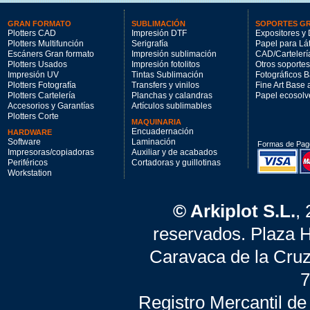
GRAN FORMATO
SUBLIMACIÓN
SOPORTES G
Plotters CAD
Impresión DTF
Expositores y 
Plotters Multifunción
Serigrafía
Papel para Lá
Escáners Gran formato
Impresión sublimación
CAD/Cartelerí
Plotters Usados
Impresión fotolitos
Otros soportes
Impresión UV
Tintas Sublimación
Fotográficos 
Plotters Fotografía
Transfers y vinilos
Fine Art Base
Plotters Cartelería
Planchas y calandras
Papel ecosolv
Accesorios y Garantías
Artículos sublimables
Plotters Corte
MAQUINARIA
Encuadernación
HARDWARE
Software
Laminación
Formas de Pag
Impresoras/copiadoras
Auxiliar y de acabados
Periféricos
Cortadoras y guillotinas
Workstation
© Arkiplot S.L.
,
reservados. Plaza 
Caravaca de la Cruz
7
Registro Mercantil de