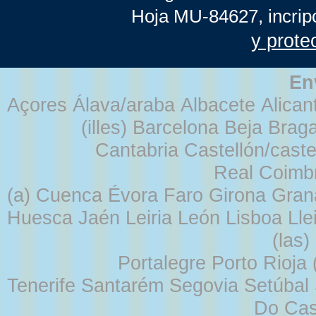
Hoja MU-84627, incrip
y prote
En
Açores Álava/araba Albacete Alicant
(illes) Barcelona Beja Br
Cantabria Castellón/cast
Real Coimb
(a) Cuenca Évora Faro Girona Gra
Huesca Jaén Leiria León Lisboa Lle
(las
Portalegre Porto Rioja
Tenerife Santarém Segovia Setúbal S
Do Cas