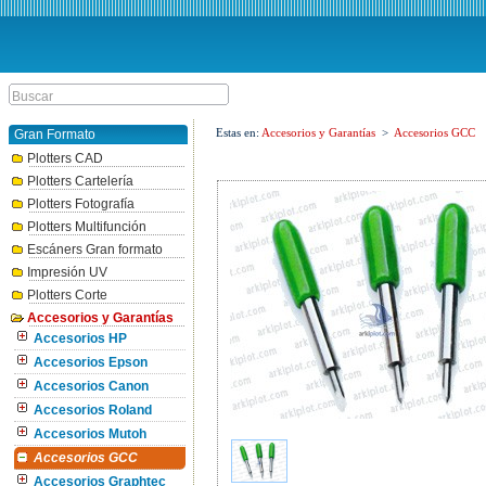
Estas en:
Accesorios y Garantías
>
Accesorios GCC
Gran Formato
Plotters CAD
Plotters Cartelería
Plotters Fotografía
Plotters Multifunción
Escáners Gran formato
Impresión UV
Plotters Corte
Accesorios y Garantías
Accesorios HP
Accesorios Epson
Accesorios Canon
Accesorios Roland
Accesorios Mutoh
Accesorios GCC
Accesorios Graphtec