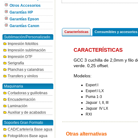
Otros Accesorios
Garantías HP
Garantías Epson
Garantías Canon
Características
Consumibles y accesorios
Sublimación/Personalizado
Impresión fotolitos
CARACTERÍSTICAS
Impresión sublimación
Impresión DTF
GCC 3 cuchilla de 2,0mm y filo 
Serigrafía
verde. 0,25 offset.
Planchas y calandras
Modelos:
Transfers y vinilos
Expert I
Maquinaria
Expert I LX
Cortadoras y guillotinas
Puma 1-3
Encuadernación
Jaguar I, II, III
Laminación
Jaguar IV LX
Auxiliar y de acabados
RXI
Soportes Gran Formato
CAD/Cartelería Base agua
Otras alternativas
Fotográficos Base agua