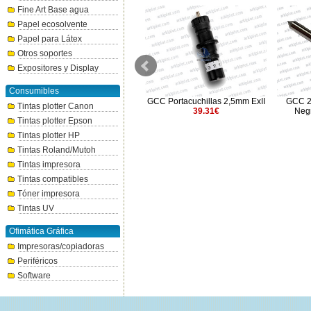
Fine Art Base agua
Papel ecosolvente
Papel para Látex
Otros soportes
Expositores y Display
Consumibles
GCC Portacuchillas metálico
GCC Portacuchillas 2,5mm ExII
GCC 2,
Tintas plotter Canon
2,5mm RXII/J5/ExII
39.31€
Negr
Tintas plotter Epson
75€
Tintas plotter HP
Tintas Roland/Mutoh
Tintas impresora
Tintas compatibles
Tóner impresora
Tintas UV
Ofimática Gráfica
Impresoras/copiadoras
Periféricos
Software