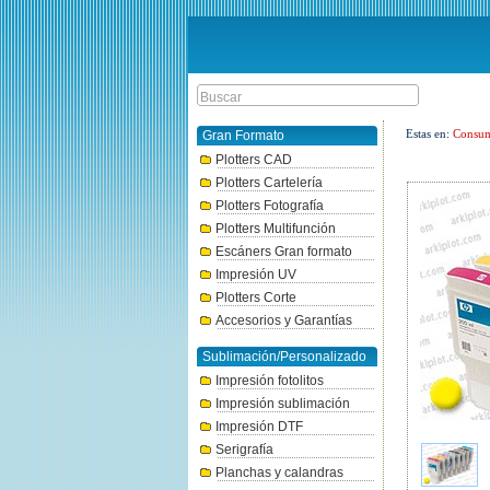
Estas en:
Consum
Gran Formato
Plotters CAD
Plotters Cartelería
Plotters Fotografía
Plotters Multifunción
Escáners Gran formato
Impresión UV
Plotters Corte
Accesorios y Garantías
Sublimación/Personalizado
Impresión fotolitos
Impresión sublimación
Impresión DTF
Serigrafía
Planchas y calandras