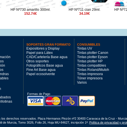
 amarillo 300ml.
HP Nº711 cian 29ml.
HP Nº72 cabezal magen
152.74€
34.19€
90.76€
SOPORTES GRAN FORMATO
CONSUMIBLES
Expositores y Display
Tintas UV
Papel para Látex
Tintas plotter Canon
imación
CAD/Cartelería Base agua
Tintas plotter Epson
tos
Otros soportes
Tintas plotter HP
ción
Fotográficos Base agua
Tintas compatibles
los
Fine Art Base agua
Tintas Roland/Mutoh
andras
Papel ecosolvente
Tintas impresora
mables
Tóner impresora
Varios
n
Formas de Pago
cabados
llotinas
s los derechos reservados. Plaza Hermanos Pinzón nº2 30400 Caravaca de la Cruz - Murci
il de Murcia, Tomo 3026, Folio 26, Hoja MU-84627, incripción 1ª.
Política de privacidad y pr