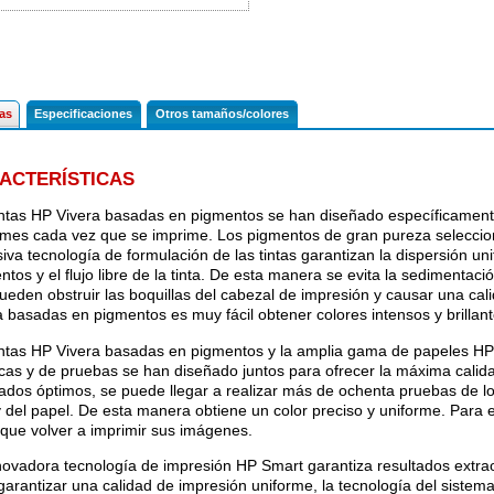
cas
Especificaciones
Otros tamaños/colores
ACTERÍSTICAS
intas HP Vivera basadas en pigmentos se han diseñado específicament
rmes cada vez que se imprime. Los pigmentos de gran pureza selecci
siva tecnología de formulación de las tintas garantizan la dispersión un
tos y el flujo libre de la tinta. De esta manera se evita la sedimentació
ueden obstruir las boquillas del cabezal de impresión y causar una cali
a basadas en pigmentos es muy fácil obtener colores intensos y brillant
intas HP Vivera basadas en pigmentos y la amplia gama de papeles HP 
ticas y de pruebas se han diseñado juntos para ofrecer la máxima calid
tados óptimos, se puede llegar a realizar más de ochenta pruebas de lo
 y del papel. De esta manera obtiene un color preciso y uniforme. Para el
 que volver a imprimir sus imágenes.
novadora tecnología de impresión HP Smart garantiza resultados extra
garantizar una calidad de impresión uniforme, la tecnología del sistema