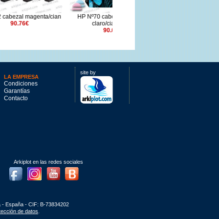
ta/cian
HP Nº70 cabezal magenta
HP Nº730 cian 130ml.
claro/cian claro
80.9€
90.05€
site by
LA EMPRESA
Condiciones
Garantías
Contacto
Arkiplot en las redes sociales
Facebook
Instagram
Youtube
Blog
a - España - CIF: B-73834202
otección de datos
.