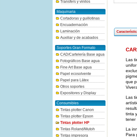
Transfers y vinilos
Maquinaria
Cortadoras y guillotinas
Encuadernación
Laminación
Característi
Auxiliar y de acabados
Soportes Gran Formato
CAR
CAD/Cartelería Base agua
Las t
Fotográficos Base agua
unifo
Fine Art Base agua
exclu
Papel ecosolvente
pigmen
Papel para Látex
que p
Otros soportes
Viver
Expositores y Display
Las t
artís
Consumibles
resul
Tintas plotter Canon
tinta
Tintas plotter Epson
tener
Tintas plotter HP
La in
Tintas Roland/Mutoh
Para 
Tintas impresora