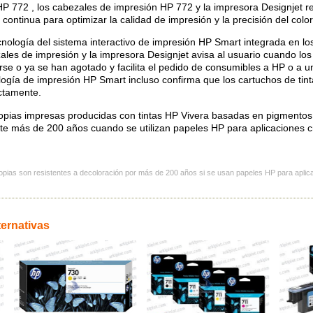
 HP 772 , los cabezales de impresión HP 772 y la impresora Designjet r
 continua para optimizar la calidad de impresión y la precisión del color
cnología del sistema interactivo de impresión HP Smart integrada en los
ales de impresión y la impresora Designjet avisa al usuario cuando lo
rse o ya se han agotado y facilita el pedido de consumibles a HP o a u
logía de impresión HP Smart incluso confirma que los cartuchos de tint
ctamente.
opias impresas producidas con tintas HP Vivera basadas en pigmentos 
te más de 200 años cuando se utilizan papeles HP para aplicaciones cr
opias son resistentes a decoloración por más de 200 años si se usan papeles HP para aplica
ternativas