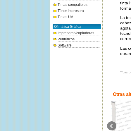
tinta
Tintas compatibles
forma
Tóner impresora
Tintas UV
La te
cabez
Ofimática Gráfica
agota
Impresoras/copiadoras
tecno
corre
Periféricos
Software
Las c
duran
**Las c
Otras al