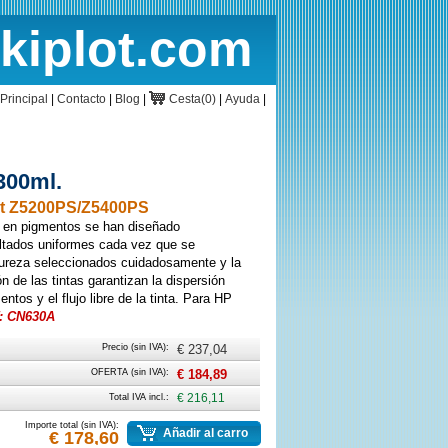
rkiplot.com
cio
Cesta
Principal
|
Contacto
|
Blog
|
Cesta(0)
|
Ayuda
|
300ml.
et Z5200PS/Z5400PS
 en pigmentos se han diseñado
ultados uniformes cada vez que se
ureza seleccionados cuidadosamente y la
n de las tintas garantizan la dispersión
ntos y el flujo libre de la tinta. Para HP
: CN630A
Precio (sin IVA):
€ 237,04
OFERTA (sin IVA):
€ 184,89
Total IVA incl.:
€ 216,11
Importe total (sin IVA):
Añadir al carro
€ 178,60