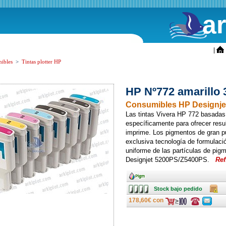
a
ini
|
ibles
>
Tintas plotter HP
HP Nº772 amarillo 
Consumibles HP Designj
Las tintas Vivera HP 772 basadas
específicamente para ofrecer res
imprime. Los pigmentos de gran p
exclusiva tecnología de formulació
uniforme de las partículas de pigme
Designjet 5200PS/Z5400PS.
Ref
Ancho
Stock
Caja
Stock bajo pedido
bajo
pedido
178,60€ con
Consulte
Consulte
ofertas
ofertas
última
última
hora
hora