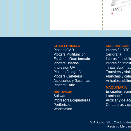
HP Nº744 cabezal negro
HP Nº70 gris 130ml.
HP Nº730
mate/rojo cromático
109.82€
109.24€
GRAN FORMATO
SUBLIMACIÓN
Plotters CAD
Impresión DTF
Plotters Multifunción
Serigrafía
Escáners Gran formato
Impresión subl
Plotters Usados
Impresión fotoli
Impresión UV
Tintas Sublima
Plotters Fotografía
Transfers y vini
Plotters Cartelería
Planchas y cal
Accesorios y Garantías
Artículos subli
Plotters Corte
MAQUINARIA
Encuadernació
HARDWARE
Software
Laminación
Impresoras/copiadoras
Auxiliar y de a
Periféricos
Cortadoras y gui
Workstation
© Arkiplot S.L.
, 2021. Todo
Registro Mercant