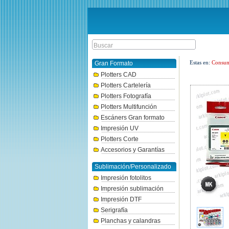
Estas en:
Consum
Gran Formato
Plotters CAD
Plotters Cartelería
Plotters Fotografía
Plotters Multifunción
Escáners Gran formato
Impresión UV
Plotters Corte
Accesorios y Garantías
Sublimación/Personalizado
Impresión fotolitos
Impresión sublimación
Impresión DTF
Serigrafía
Planchas y calandras