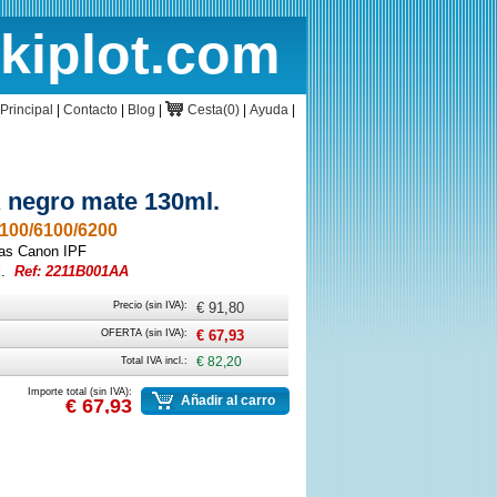
rkiplot.com
cio
Cesta
Principal
|
Contacto
|
Blog
|
Cesta(0)
|
Ayuda
|
negro mate 130ml.
100/6100/6200
ras Canon IPF
l.
Ref: 2211B001AA
Precio (sin IVA):
€ 91,80
OFERTA (sin IVA):
€ 67,93
Total IVA incl.:
€ 82,20
Importe total (sin IVA):
Añadir al carro
€ 67,93