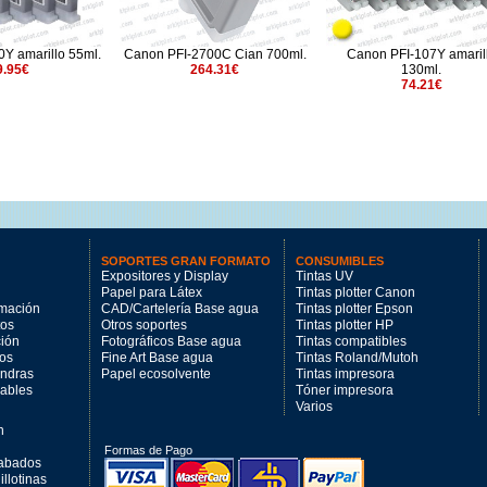
2700C Cian 700ml.
Canon PFI-107Y amarillo
Canon PFI-2300Gy Gris
264.31€
130ml.
144.47€
74.21€
SOPORTES GRAN FORMATO
CONSUMIBLES
Expositores y Display
Tintas UV
Papel para Látex
Tintas plotter Canon
imación
CAD/Cartelería Base agua
Tintas plotter Epson
tos
Otros soportes
Tintas plotter HP
ción
Fotográficos Base agua
Tintas compatibles
los
Fine Art Base agua
Tintas Roland/Mutoh
andras
Papel ecosolvente
Tintas impresora
mables
Tóner impresora
Varios
n
Formas de Pago
cabados
llotinas