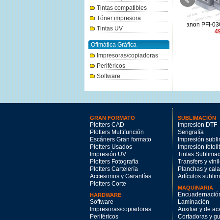
Tintas compatibles
Tóner impresora
Canon PFI-1300PGY foto gris
Canon PFI-030Y amarillo 55ml.
Canon PFI-
Tintas UV
330ml.
49.95€
144.47€
Ofimática Gráfica
Impresoras/copiadoras
Periféricos
Software
GRAN FORMATO
SUBLIMACIÓN
Plotters CAD
Impresión DTF
Plotters Multifunción
Serigrafía
Escáners Gran formato
Impresión subl
Plotters Usados
Impresión fotoli
Impresión UV
Tintas Sublima
Plotters Fotografía
Transfers y vini
Plotters Cartelería
Planchas y cal
Accesorios y Garantías
Artículos subli
Plotters Corte
MAQUINARIA
Encuadernació
HARDWARE
Software
Laminación
Impresoras/copiadoras
Auxiliar y de a
Periféricos
Cortadoras y gui