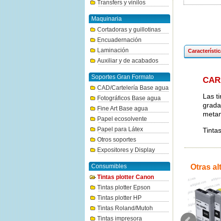
Transfers y vinilos
Maquinaria
Cortadoras y guillotinas
Encuadernación
Laminación
Característi
Auxiliar y de acabados
Soportes Gran Formato
CAR
CAD/Cartelería Base agua
Las t
Fotográficos Base agua
grada
Fine Art Base agua
metam
Papel ecosolvente
Papel para Látex
Tinta
Otros soportes
Expositores y Display
Consumibles
Otras al
Tintas plotter Canon
Tintas plotter Epson
Tintas plotter HP
Tintas Roland/Mutoh
Tintas impresora