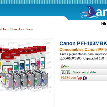
a
ini
|
ibles
>
Tintas plotter Canon
Canon PFI-103MBK 
Consumibles Canon IPF 5
Tintas pigmentadas para impreso
5100/6100/6200. Capacidad 130m
Ancho
Stock
Stock bajo pedido
bajo
pedido
66,57€ con