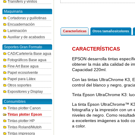
Transfers y vinilos
Maquinaria
Cortadoras y guillotinas
Encuadernación
Laminación
Características
Otros tamaños/colores
Auxiliar y de acabados
Soportes Gran Formato
CARACTERÍSTICAS
CAD/Cartelería Base agua
EPSON desarrolla tintas específ
Fotográficos Base agua
obtener la más alta calidad de 
Fine Art Base agua
Capacidad 220ml.
Papel ecosolvente
Papel para Látex
Con las tintas UltraChrome K3,
control del blanco y negro, grac
Otros soportes
Expositores y Display
Tinta Epson UltraChrome K3: luc
Consumibles
La tinta Epson UltraChrome™ K3 c
Tintas plotter Canon
fotografía y la impresión con un 
Tintas plotter Epson
niveles de negro. Como resultad
a excelentes imágenes a todo co
Tintas plotter HP
a color.
Tintas Roland/Mutoh
Tintas impresora