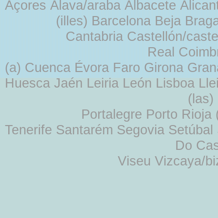
Açores Álava/araba Albacete Alicant
(illes) Barcelona Beja Br
Cantabria Castellón/cast
Real Coimb
(a) Cuenca Évora Faro Girona Gra
Huesca Jaén Leiria León Lisboa Lle
(las
Portalegre Porto Rioja
Tenerife Santarém Segovia Setúbal S
Do Cas
Viseu Vizcaya/b