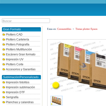
Estas en:
Consumibles
>
Tintas plotter Epson
Gran Formato
Plotters CAD
Plotters Cartelería
Plotters Fotografía
Plotters Multifunción
Escáners Gran formato
Impresión UV
Plotters Corte
Accesorios y Garantías
Sublimación/Personalizado
Impresión fotolitos
Impresión sublimación
Impresión DTF
Serigrafía
Planchas y calandras