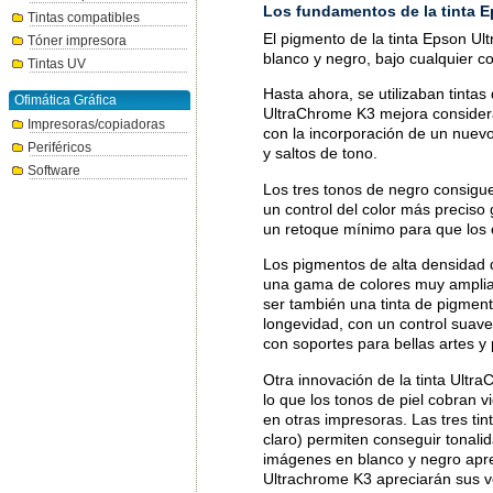
Los fundamentos de la tinta
Tintas compatibles
El pigmento de la tinta Epson Ul
Tóner impresora
blanco y negro, bajo cualquier co
Tintas UV
Hasta ahora, se utilizaban tintas
Ofimática Gráfica
UltraChrome K3 mejora considera
Impresoras/copiadoras
con la incorporación de un nuevo
Periféricos
y saltos de tono.
Software
Los tres tonos de negro consigue
un control del color más preciso
un retoque mínimo para que los c
Los pigmentos de alta densidad 
una gama de colores muy amplia, 
ser también una tinta de pigment
longevidad, con un control suave 
con soportes para bellas artes y
Otra innovación de la tinta Ultr
lo que los tonos de piel cobran 
en otras impresoras. Las tres tin
claro) permiten conseguir tonalid
imágenes en blanco y negro aprec
Ultrachrome K3 apreciarán sus v