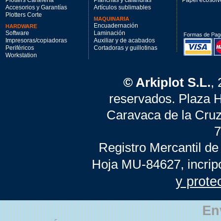
Plotters Cartelería
Planchas y calandras
Papel ecosolv
Accesorios y Garantías
Artículos sublimables
Plotters Corte
MAQUINARIA
Encuadernación
HARDWARE
Software
Laminación
Formas de Pag
Impresoras/copiadoras
Auxiliar y de acabados
Periféricos
Cortadoras y guillotinas
Workstation
© Arkiplot S.L.
,
reservados. Plaza 
Caravaca de la Cruz
7
Registro Mercantil de
Hoja MU-84627, incrip
y prote
En