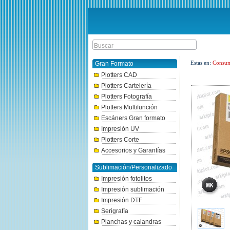
Estas en:
Consum
Gran Formato
Plotters CAD
Plotters Cartelería
Plotters Fotografía
Plotters Multifunción
Escáners Gran formato
Impresión UV
Plotters Corte
Accesorios y Garantías
Sublimación/Personalizado
Impresión fotolitos
Impresión sublimación
Impresión DTF
Serigrafía
Planchas y calandras