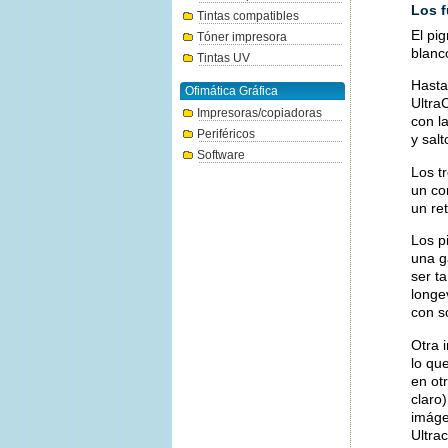
Los 
Tintas compatibles
El pi
Tóner impresora
blanc
Tintas UV
Hasta
Ofimática Gráfica
Ultra
Impresoras/copiadoras
con l
Periféricos
y salt
Software
Los t
un co
un re
Los p
una g
ser t
longe
con s
Otra 
lo qu
en ot
claro
imáge
Ultra