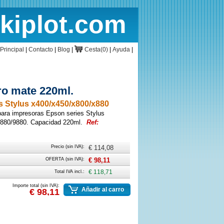
rkiplot.com
cio
Cesta
Principal
|
Contacto
|
Blog
|
Cesta(0)
|
Ayuda
|
o mate 220ml.
 Stylus x400/x450/x800/x880
ara impresoras Epson series Stylus
7880/9880. Capacidad 220ml.
Ref:
Precio (sin IVA):
€ 114,08
OFERTA (sin IVA):
€ 98,11
Total IVA incl.:
€ 118,71
Importe total (sin IVA):
Añadir al carro
€ 98,11