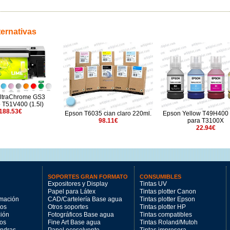
ternativas
ltraChrome GS3
o T51V400 (1.5l)
188.53€
Epson T6035 cian claro 220ml.
Epson Yellow T49H400 
98.11€
para T3100X
22.94€
SOPORTES GRAN FORMATO
CONSUMIBLES
Expositores y Display
Tintas UV
Papel para Látex
Tintas plotter Canon
imación
CAD/Cartelería Base agua
Tintas plotter Epson
tos
Otros soportes
Tintas plotter HP
ción
Fotográficos Base agua
Tintas compatibles
los
Fine Art Base agua
Tintas Roland/Mutoh