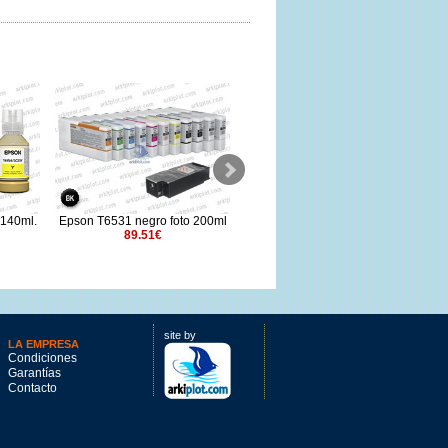
140ml.
Epson T6531 negro foto 200ml
Epson T6063 magenta vivo
E
89.51€
220ml
98.11€
site by
LA EMPRESA
Condiciones
Garantías
Contacto