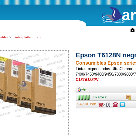
a
ini
|
ibles
>
Tintas plotter Epson
Epson T6128N negr
Consumibles Epson series
Tintas pigmentadas UltraChrome p
7400/7450/9400/9450/7800/9800/
C13T61280N
Ancho
En stock
Caja
En stock
94,68€ con
Consulte
Consulte
ofertas
ofertas
última
última
hora
hora