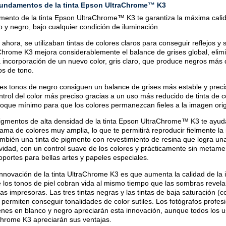
fundamentos de la tinta Epson UltraChrome™ K3
gmento de la tinta Epson UltraChrome™ K3 te garantiza la máxima calida
o y negro, bajo cualquier condición de iluminación.
 ahora, se utilizaban tintas de colores claros para conseguir reflejos y 
Chrome K3 mejora considerablemente el balance de grises global, eli
a incorporación de un nuevo color, gris claro, que produce negros más
os de tono.
res tonos de negro consiguen un balance de grises más estable y preci
ntrol del color más preciso gracias a un uso más reducido de tinta de 
toque mínimo para que los colores permanezcan fieles a la imagen orig
igmentos de alta densidad de la tinta Epson UltraChrome™ K3 te ayud
ama de colores muy amplia, lo que te permitirá reproducir fielmente la
ambién una tinta de pigmento con revestimiento de resina que logra una
vidad, con un control suave de los colores y prácticamente sin metameri
oportes para bellas artes y papeles especiales.
innovación de la tinta UltraChrome K3 es que aumenta la calidad de la 
e los tonos de piel cobran vida al mismo tiempo que las sombras revelan
ras impresoras. Las tres tintas negras y las tintas de baja saturación (
) permiten conseguir tonalidades de color sutiles. Los fotógrafos profes
nes en blanco y negro apreciarán esta innovación, aunque todos los usu
chrome K3 apreciarán sus ventajas.