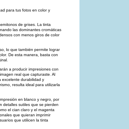
d para tus fotos en color y
semitonos de grises. La tinta
minando las dominantes cromáticas
 densos con menos giros de color
so, lo que también permite lograr
color. De esta manera, basta con
inal.
arán a producir impresiones con
 imagen real que capturaste. Al
 excelente durabilidad y
smo, resulta ideal para utilizarla
impresión en blanco y negro, por
 detalles sutiles que se pierden
como el cian claro y el magenta
ionales que quieran imprimir
arios que utilicen la tinta