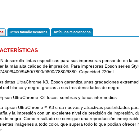
cas
Otros tamaños/colores
Artículos relacionados
ACTERÍSTICAS
 desarrolla tintas específicas para sus impresoras pensando en la co
er la más alta calidad de impresión. Para impresoras Epson series Sty
7450/9400/9450/7800/9800/7880/9880. Capacidad 220ml.
as tintas UltraChrome K3, Epson garantiza unas gradaciones extrema
ol del blanco y negro, gracias a sus tres densidades de negro.
 Epson UltraChrome K3: luces, sombras y tonos intermedios
nta Epson UltraChrome™ K3 crea nuevas y atractivas posibilidades para
afía y la impresión con un excelente nivel de precisión de impresión, du
es de negro. Como resultado se consigue una reproducción inmejorable
elentes imágenes a todo color, que supera todo lo que podían ofrecer
r.