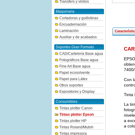
Transfers y vinilos
Maquinaria
Cortadoras y guillotinas
Encuadernación
Laminación
Característi
Auxiliar y de acabados
Soportes Gran Formato
CAR
CAD/Cartelería Base agua
EPSON
Fotográficos Base agua
obten
Fine Art Base agua
7400/
Papel ecosolvente
Papel para Látex
Con l
contr
Otros soportes
Expositores y Display
Tinta
Consumibles
La ti
Tintas plotter Canon
fotogr
Tintas plotter Epson
nivel
a exc
Tintas plotter HP
a colo
Tintas Roland/Mutoh
Tintas impresora