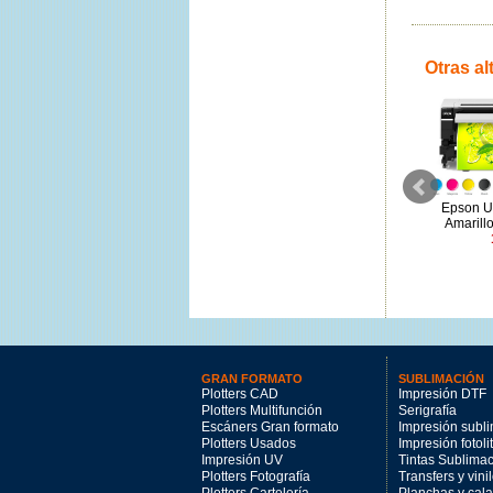
Otras al
Epson U
Amarill
Epson T54X3 magenta vivo
Epson T56P6 Magenta vivo
350ml
Claro 700ml
102.39€
212.2€
GRAN FORMATO
SUBLIMACIÓN
Plotters CAD
Impresión DTF
Plotters Multifunción
Serigrafía
Escáners Gran formato
Impresión subl
Plotters Usados
Impresión fotoli
Impresión UV
Tintas Sublima
Plotters Fotografía
Transfers y vini