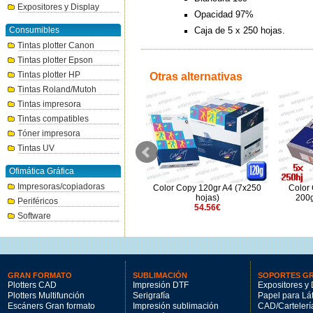
Expositores y Display
Opacidad 97%
Consumibles
Caja de 5 x 250 hojas.
Tintas plotter Canon
Tintas plotter Epson
Tintas plotter HP
Otras alternativas
Tintas Roland/Mutoh
Tintas impresora
Tintas compatibles
Tóner impresora
Tintas UV
Ofimática Gráfica
Impresoras/copiadoras
Color Copy 100gr A4 (5x500
Color Copy 120gr A4 (7x250
Color
hojas)
hojas)
200g
Periféricos
62.71€
54.56€
Software
GRAN FORMATO
SUBLIMACIÓN
SOPORTES G
Plotters CAD
Impresión DTF
Expositores y 
Plotters Multifunción
Serigrafía
Papel para Lá
Escáners Gran formato
Impresión sublimación
CAD/Cartelerí