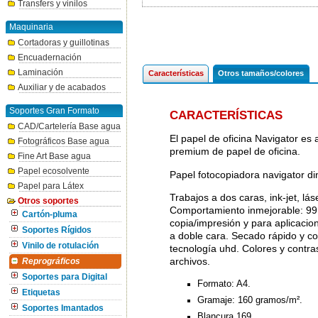
Transfers y vinilos
Maquinaria
Cortadoras y guillotinas
Encuadernación
Laminación
Características
Otros tamaños/colores
Auxiliar y de acabados
Soportes Gran Formato
CARACTERÍSTICAS
CAD/Cartelería Base agua
El papel de oficina Navigator e
Fotográficos Base agua
premium de papel de oficina.
Fine Art Base agua
Papel ecosolvente
Papel fotocopiadora navigator di
Papel para Látex
Trabajos a dos caras, ink-jet, lá
Otros soportes
Comportamiento inmejorable: 99,9
Cartón-pluma
copia/impresión y para aplicacion
Soportes Rígidos
a doble cara. Secado rápido y co
Vinilo de rotulación
tecnología uhd. Colores y contra
archivos.
Reprográficos
Soportes para Digital
Formato: A4.
Etiquetas
Gramaje: 160 gramos/m².
Soportes Imantados
Blancura 169