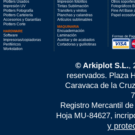
Plotters Usados
Impresión fotolitos
Otros soportes
Impresión UV
Tintas Sublimación
Fotográficos 
Plotters Fotografía
Transfers y vinilos
Fine Art Base
Plotters Cartelería
Planchas y calandras
Papel ecosolv
Accesorios y Garantías
Artículos sublimables
Plotters Corte
MAQUINARIA
Encuadernación
HARDWARE
Software
Laminación
Formas de Pag
Impresoras/copiadoras
Auxiliar y de acabados
Periféricos
Cortadoras y guillotinas
Workstation
© Arkiplot S.L.
,
reservados. Plaza 
Caravaca de la Cruz
7
Registro Mercantil de
Hoja MU-84627, incrip
y prote