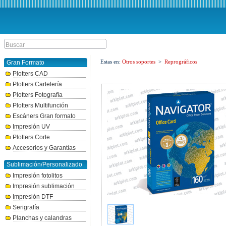
Estas en:
Otros soportes
>
Reprográficos
Gran Formato
Plotters CAD
Plotters Cartelería
Plotters Fotografía
Plotters Multifunción
Escáners Gran formato
Impresión UV
Plotters Corte
Accesorios y Garantías
Sublimación/Personalizado
Impresión fotolitos
Impresión sublimación
Impresión DTF
Serigrafía
Planchas y calandras