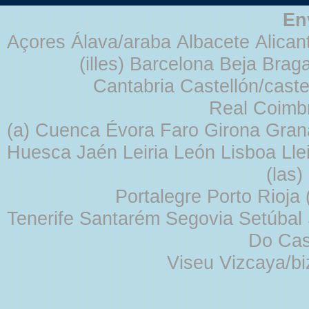
En
Açores Álava/araba Albacete Alicant
(illes) Barcelona Beja Br
Cantabria Castellón/cast
Real Coimb
(a) Cuenca Évora Faro Girona Gra
Huesca Jaén Leiria León Lisboa Lle
(las
Portalegre Porto Rioja
Tenerife Santarém Segovia Setúbal S
Do Cas
Viseu Vizcaya/b