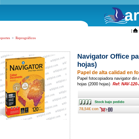
a
ini
|
oportes
>
Reprográficos
Navigator Office p
hojas)
Papel de alta calidad en f
Papel fotocopiadora navigator din
hojas (2000 hojas)
Ref: NAV-120
Stock
Stock bajo pedido
bajo
pedido
78,54€ con