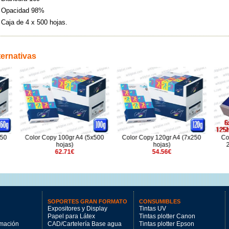
Opacidad 98%
Caja de 4 x 500 hojas.
ternativas
y 100gr A4 (5x500
Color Copy 120gr A4 (7x250
Color Copy Estucado 
hojas)
hojas)
250gr A3 (6x125 hoj
62.71€
54.56€
126.72€
SOPORTES GRAN FORMATO
CONSUMIBLES
Expositores y Display
Tintas UV
Papel para Látex
Tintas plotter Canon
imación
CAD/Cartelería Base agua
Tintas plotter Epson