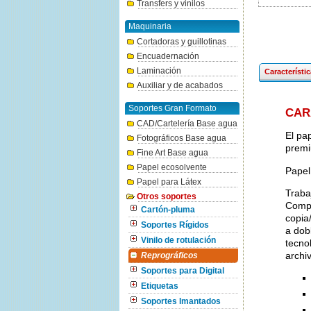
Transfers y vinilos
Maquinaria
Cortadoras y guillotinas
Encuadernación
Laminación
Característi
Auxiliar y de acabados
Soportes Gran Formato
CAR
CAD/Cartelería Base agua
El pa
Fotográficos Base agua
premi
Fine Art Base agua
Papel ecosolvente
Papel
Papel para Látex
Traba
Otros soportes
Compo
Cartón-pluma
copia
Soportes Rígidos
a dob
Vinilo de rotulación
tecno
archi
Reprográficos
Soportes para Digital
Etiquetas
Soportes Imantados