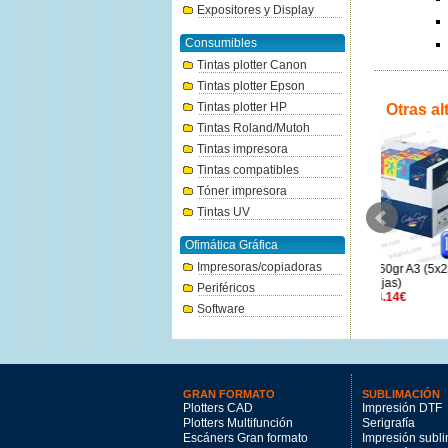
Expositores y Display
Consumibles
Tintas plotter Canon
Tintas plotter Epson
Tintas plotter HP
Otras al
Tintas Roland/Mutoh
Tintas impresora
Tintas compatibles
Tóner impresora
Tintas UV
Ofimática Gráfica
Impresoras/copiadoras
Color Copy Estucado gloss
Color Copy 160gr A3 (5x250
Color Cop
135gr A3 (6x250 hojas)
hojas)
Periféricos
122.01€
104.14€
Software
GRAN FORMATO
SUBLIMACIÓN
Plotters CAD
Impresión DTF
Plotters Multifunción
Serigrafía
Escáners Gran formato
Impresión subl