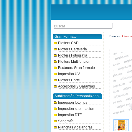
Estas en:
Otros s
Gran Formato
Plotters CAD
Plotters Cartelería
Plotters Fotografía
Plotters Multifunción
Escáners Gran formato
Impresión UV
Plotters Corte
Accesorios y Garantías
Sublimación/Personalizado
Impresión fotolitos
Impresión sublimación
Impresión DTF
Serigrafía
Planchas y calandras