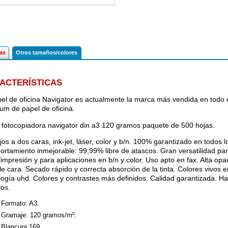
cas
Otros tamaños/colores
ACTERÍSTICAS
pel de oficina Navigator es actualmente la marca más vendida en todo
um de papel de oficina.
 fotocopiadora navigator din a3 120 gramos paquete de 500 hojas.
jos a dos caras, ink-jet, láser, color y b/n. 100% garantizado en todos l
rtamiento inmejorable: 99,99% libre de atascos. Gran versatilidad para
/impresión y para aplicaciones en b/n y color. Uso apto en fax. Alta opa
le cara. Secado rápido y correcta absorción de la tinta. Colores vivos 
logía uhd. Colores y contrastes más definidos. Calidad garantizada. Ha
vos.
Formato: A3.
Gramaje: 120 gramos/m².
Blancura 169