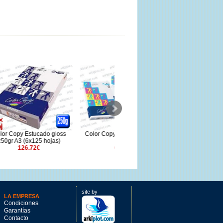
gloss
Color Copy 200gr A4 (5x250
Color Copy Estucado gloss
as)
hojas)
135gr A4 (8x250 hojas)
68.89€
83.2€
site by
LA EMPRESA
Condiciones
Garantías
Contacto