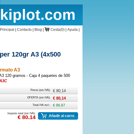
rkiplot.com
cio
Cesta
Principal
|
Contacto
|
Blog
|
Cesta(0)
|
Ayuda
|
aper 120gr A3 (4x500
ormato A3
 A3 120 gramos - Caja 4 paquetes de 500
-A3C
Precio (sin IVA):
€ 80,14
OFERTA (sin IVA):
€ 80,14
Total IVA incl.:
€ 96,97
Importe total (sin IVA):
Añadir al carro
€ 80,14