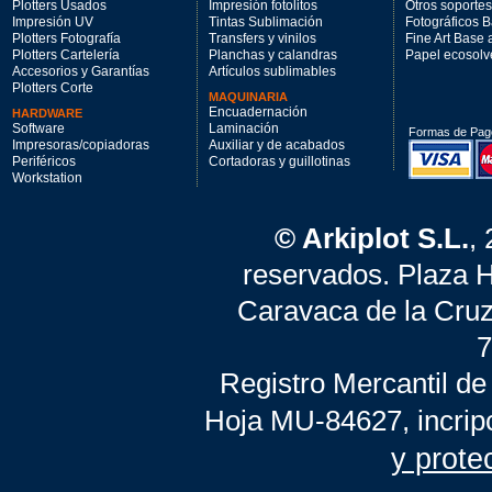
Plotters Usados
Impresión fotolitos
Otros soportes
Impresión UV
Tintas Sublimación
Fotográficos 
Plotters Fotografía
Transfers y vinilos
Fine Art Base
Plotters Cartelería
Planchas y calandras
Papel ecosolv
Accesorios y Garantías
Artículos sublimables
Plotters Corte
MAQUINARIA
Encuadernación
HARDWARE
Software
Laminación
Formas de Pag
Impresoras/copiadoras
Auxiliar y de acabados
Periféricos
Cortadoras y guillotinas
Workstation
© Arkiplot S.L.
,
reservados. Plaza 
Caravaca de la Cruz
7
Registro Mercantil de
Hoja MU-84627, incrip
y prote