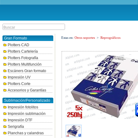
Estas en:
Otros soportes
>
Reprográficos
Gran Formato
Plotters CAD
Plotters Cartelería
Plotters Fotografía
Plotters Multifunción
Escáners Gran formato
Impresión UV
Plotters Corte
Accesorios y Garantías
Sublimación/Personalizado
Impresión fotolitos
Impresión sublimación
Impresión DTF
Serigrafía
Planchas y calandras