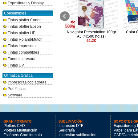
Expositores y Display
Consumibles
Tintas plotter Canon
Tintas plotter Epson
Color Copy 250gr A3 (7x125
Navigator Presentation 100gr
Color 
Tintas plotter HP
hojas)
A3 (4x500 hojas)
Tintas Roland/Mutoh
119.54€
61.2€
Tintas impresora
Tintas compatibles
Tóner impresora
Tintas UV
Ofimática Gráfica
Impresoras/copiadoras
Periféricos
Software
GRAN FORMATO
SUBLIMACIÓN
SOPORTES G
Plotters CAD
Impresión DTF
Expositores y 
Plotters Multifunción
Serigrafía
Papel para Lá
Escáners Gran formato
Impresión sublimación
CAD/Cartelerí