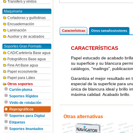
Transfers y vinilos
Maquinaria
Cortadoras y guillotinas
Encuadernación
Laminación
Características
Otros tamaños/colores
Auxiliar y de acabados
Soportes Gran Formato
CARACTERÍSTICAS
CAD/Cartelería Base agua
Papel estucado de acabado brilla
Fotográficos Base agua
su superficie y su blancura permi
Fine Art Base agua
catálogos, "mailings", publicacion
Papel ecosolvente
Papel para Látex
Garantiza el mejor resultado en t
especial de la superficie para un
Otros soportes
única de blancura ideal y brillo 
Cartón-pluma
máxima calidad. Acabado brillo.
Soportes Rígidos
Vinilo de rotulación
Reprográficos
Soportes para Digital
Otras alternativas
Etiquetas
Soportes Imantados