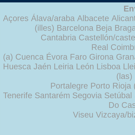
En
Açores Álava/araba Albacete Alicant
(illes) Barcelona Beja Br
Cantabria Castellón/cast
Real Coimb
(a) Cuenca Évora Faro Girona Gra
Huesca Jaén Leiria León Lisboa Lle
(las
Portalegre Porto Rioja
Tenerife Santarém Segovia Setúbal S
Do Cas
Viseu Vizcaya/b