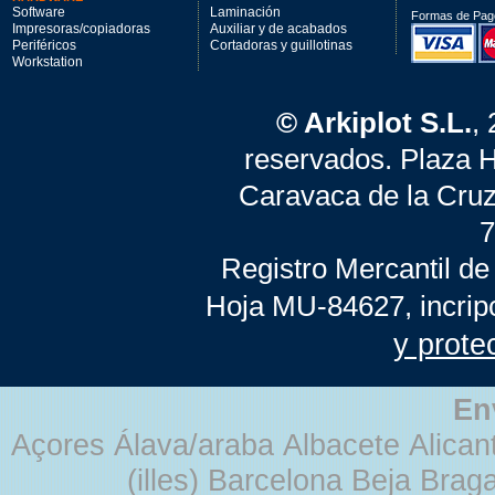
Software
Laminación
Formas de Pag
Impresoras/copiadoras
Auxiliar y de acabados
Periféricos
Cortadoras y guillotinas
Workstation
© Arkiplot S.L.
,
reservados. Plaza 
Caravaca de la Cruz
7
Registro Mercantil de
Hoja MU-84627, incrip
y prote
En
Açores Álava/araba Albacete Alicant
(illes) Barcelona Beja Br