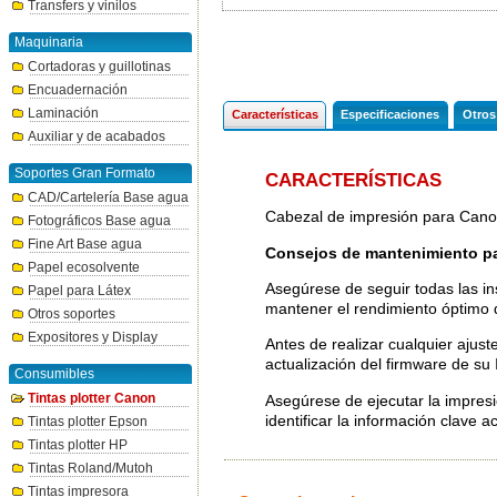
Transfers y vinilos
Maquinaria
Cortadoras y guillotinas
Encuadernación
Laminación
Características
Especificaciones
Otros
Auxiliar y de acabados
Soportes Gran Formato
CARACTERÍSTICAS
CAD/Cartelería Base agua
Cabezal de impresión para Cano
Fotográficos Base agua
Fine Art Base agua
Consejos de mantenimiento pa
Papel ecosolvente
Asegúrese de seguir todas las in
Papel para Látex
mantener el rendimiento óptimo 
Otros soportes
Expositores y Display
Antes de realizar cualquier ajust
actualización del firmware de su 
Consumibles
Tintas plotter Canon
Asegúrese de ejecutar la impresi
identificar la información clave 
Tintas plotter Epson
Tintas plotter HP
Tintas Roland/Mutoh
Tintas impresora