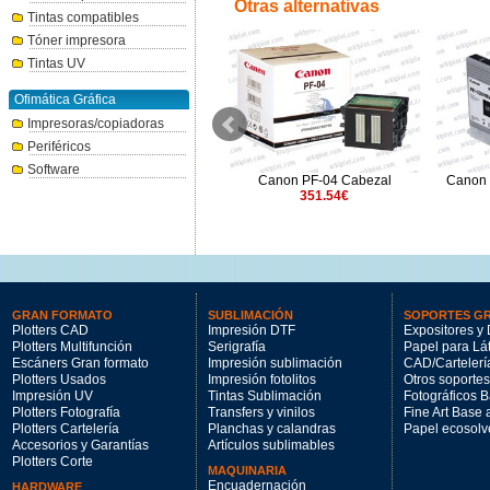
Otras alternativas
Tintas compatibles
Tóner impresora
Tintas UV
Ofimática Gráfica
Impresoras/copiadoras
Periféricos
Software
Canon PFI-2700PBK Negro foto
Canon PF-04 Cabezal
Canon 
700ml.
351.54€
264.31€
GRAN FORMATO
SUBLIMACIÓN
SOPORTES G
Plotters CAD
Impresión DTF
Expositores y 
Plotters Multifunción
Serigrafía
Papel para Lá
Escáners Gran formato
Impresión sublimación
CAD/Cartelerí
Plotters Usados
Impresión fotolitos
Otros soportes
Impresión UV
Tintas Sublimación
Fotográficos 
Plotters Fotografía
Transfers y vinilos
Fine Art Base
Plotters Cartelería
Planchas y calandras
Papel ecosolv
Accesorios y Garantías
Artículos sublimables
Plotters Corte
MAQUINARIA
Encuadernación
HARDWARE