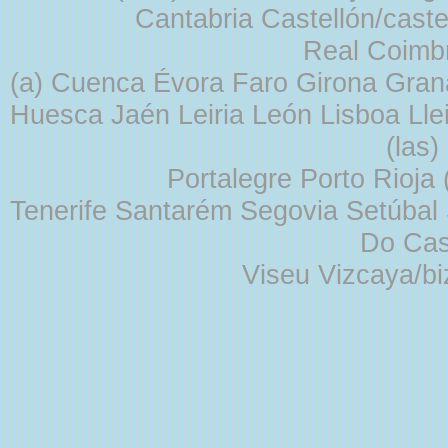
Cantabria Castellón/cast
Real Coimb
(a) Cuenca Évora Faro Girona Gra
Huesca Jaén Leiria León Lisboa Lle
(las
Portalegre Porto Rioja
Tenerife Santarém Segovia Setúbal S
Do Cas
Viseu Vizcaya/b