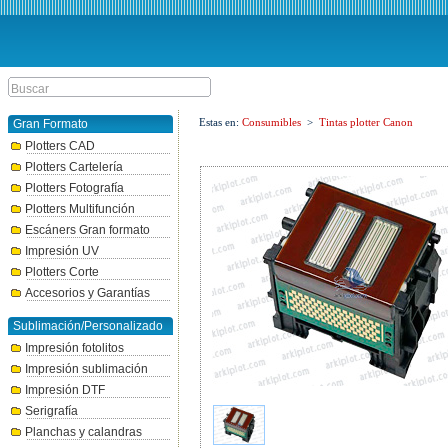
Estas en:
Consumibles
>
Tintas plotter Canon
Gran Formato
Plotters CAD
Plotters Cartelería
Plotters Fotografía
Plotters Multifunción
Escáners Gran formato
Impresión UV
Plotters Corte
Accesorios y Garantías
Sublimación/Personalizado
Impresión fotolitos
Impresión sublimación
Impresión DTF
Serigrafía
Planchas y calandras