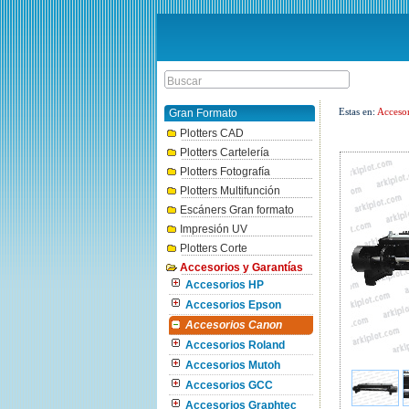
Estas en:
Accesor
Gran Formato
Plotters CAD
Plotters Cartelería
Plotters Fotografía
Plotters Multifunción
Escáners Gran formato
Impresión UV
Plotters Corte
Accesorios y Garantías
Accesorios HP
Accesorios Epson
Accesorios Canon
Accesorios Roland
Accesorios Mutoh
Accesorios GCC
Accesorios Graphtec