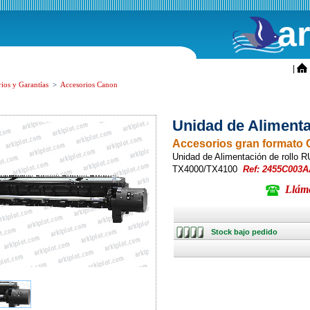
a
ini
|
ios y Garantías
>
Accesorios Canon
Unidad de Alimenta
Accesorios gran formato
Unidad de Alimentación de rollo 
TX4000/TX4100
Ref: 2455C003A
Llámen
Stock
Stock bajo pedido
bajo
pedido