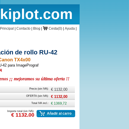
rkiplot.com
cio
Cesta
Principal
|
Contacto
|
Blog
|
Cesta(0)
|
Ayuda
|
ción de rollo RU-42
 Canon TX4x00
RU-42 para ImagePrograf
A
os ¡¡ mejoramos su última oferta !!
Precio (sin IVA):
€ 1132,00
OFERTA (sin IVA):
€ 1132,00
Total IVA incl.:
€ 1369,72
Importe total (sin IVA):
Añadir al carro
€ 1132,00