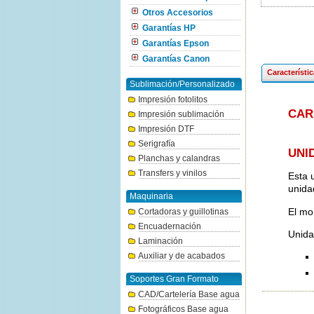
Otros Accesorios
Garantías HP
Garantías Epson
Garantías Canon
Característi
Sublimación/Personalizado
Impresión fotolitos
CAR
Impresión sublimación
Impresión DTF
Serigrafía
UNI
Planchas y calandras
Transfers y vinilos
Esta 
unida
Maquinaria
El mo
Cortadoras y guillotinas
Encuadernación
Unida
Laminación
Auxiliar y de acabados
Soportes Gran Formato
CAD/Cartelería Base agua
Fotográficos Base agua