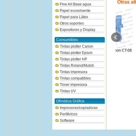
Otras al
Fine Art Base agua
Papel ecosolvente
Papel para Látex
Otros soportes
Expositores y Display
Consumibles
Tintas plotter Canon
Eje rollo de 2/3" RH2-34 para
Cuchilla de corte Canon CT-08
Cuchilla d
Tintas plotter Epson
Canon IPF TX-3xx series
91€
plo
120€
Tintas plotter HP
Tintas Roland/Mutoh
Tintas impresora
Tintas compatibles
Tóner impresora
Tintas UV
Ofimática Gráfica
Impresoras/copiadoras
Periféricos
Software