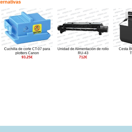
ternativas
e corte CT-07 para
Unidad de Alimentación de rollo
Cesta BU-06 para C
tters Canon
RU-43
TC20/TC21
93.25€
712€
115.54€