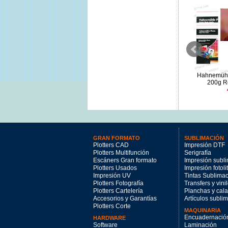
Hahnemühle Photo Rag 308g
Epson Fine Art Cotton Smooth
Hahnemühle
A3 (25hj)
Bright 1,626x15m
200g R
108.39€
334.41€
GRAN FORMATO
SUBLIMACIÓN
Plotters CAD
Impresión DTF
Plotters Multifunción
Serigrafía
Escáners Gran formato
Impresión subl
Plotters Usados
Impresión fotoli
Impresión UV
Tintas Sublima
Plotters Fotografía
Transfers y vini
Plotters Cartelería
Planchas y cal
Accesorios y Garantías
Artículos subli
Plotters Corte
MAQUINARIA
Encuadernació
HARDWARE
Software
Laminación