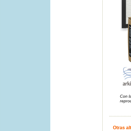
Con l
reprod
Otras al