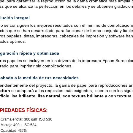
pel para garantizar la reproducción de la gama cromática más amplia pos
vez que se alcanza la perfección en los detalles y se obtienen gradacio
lución integral
 se consiguen los mejores resultados con el mínimo de complicacione
ctos que se han desarrollado para funcionar de forma conjunta y fiable
ros papeles, tintas, impresoras, cabezales de impresión y software ha
tados óptimos.
guración rápida y optimizada
ros papeles se incluyen en los drivers de la impresora Epson Surecolo
rado para imprimir sin complicaciones.
abado a la medida de tus necesidades
endientemente del proyecto, la gama de papel para reproducciones artí
otton
se adaptará a los requisitos más exigentes, cuenta con los sigu
ficie lisa brillante, lisa natural, con textura brillante y con textura
PIEDADES FÍSICAS:
Gramaje total: 300 g/m² ISO 536
Micraje 490µ ISO 534
Opacidad >95%