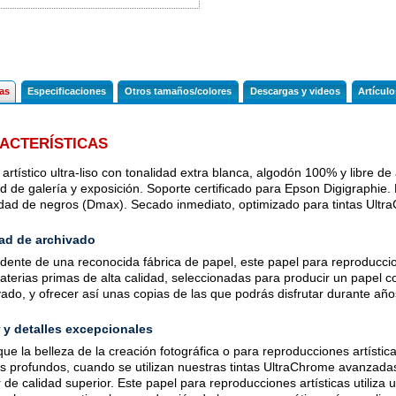
hora
hora
cas
Especificaciones
Otros tamaños/colores
Descargas y videos
Artícul
ACTERÍSTICAS
 artístico ultra-liso con tonalidad extra blanca, algodón 100% y libre d
ad de galería y exposición. Soporte certificado para Epson Digigraphie
dad de negros (Dmax). Secado inmediato, optimizado para tintas Ultra
ad de archivado
dente de una reconocida fábrica de papel, este papel para reproducci
aterias primas de alta calidad, seleccionadas para producir un papel 
vado, y ofrecer así unas copias de las que podrás disfrutar durante año
 y detalles excepcionales
que la belleza de la creación fotográfica o para reproducciones artística
s profundos, cuando se utilizan nuestras tintas UltraChrome avanzada
 de calidad superior. Este papel para reproducciones artísticas utiliza