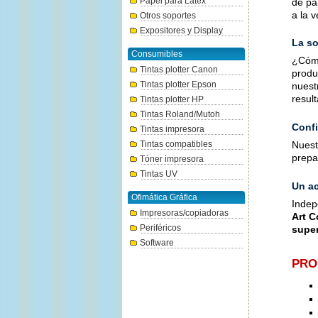
Papel para Látex
de pa
a la 
Otros soportes
Expositores y Display
La so
Consumibles
¿Cómo
Tintas plotter Canon
produ
Tintas plotter Epson
nuest
resul
Tintas plotter HP
Tintas Roland/Mutoh
Confi
Tintas impresora
Tintas compatibles
Nuest
prepa
Tóner impresora
Tintas UV
Un ac
Ofimática Gráfica
Indep
Impresoras/copiadoras
Art C
Periféricos
super
Software
PRO