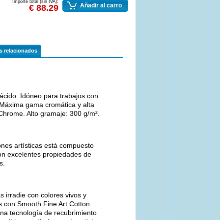
Importe total (sin IVA):
Añadir al carro
€ 88,29
os relacionados
e ácido. Idóneo para trabajos con
. Máxima gama cromática y alta
Chrome. Alto gramaje: 300 g/m².
ones artísticas está compuesto
con excelentes propiedades de
s.
s irradie con colores vivos y
s con Smooth Fine Art Cotton
 una tecnología de recubrimiento