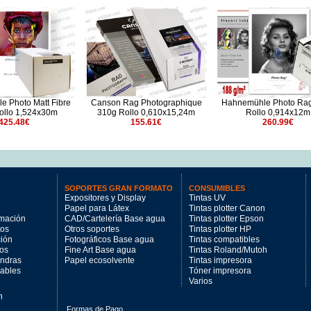
 Photo Matt Fibre
Canson Rag Photographique
Hahnemühle Photo Ra
ollo 1,524x30m
310g Rollo 0,610x15,24m
Rollo 0,914x12m
425.48€
155.61€
260.99€
SOPORTES GRAN FORMATO
CONSUMIBLES
Expositores y Display
Tintas UV
Papel para Látex
Tintas plotter Canon
imación
CAD/Cartelería Base agua
Tintas plotter Epson
tos
Otros soportes
Tintas plotter HP
ción
Fotográficos Base agua
Tintas compatibles
los
Fine Art Base agua
Tintas Roland/Mutoh
andras
Papel ecosolvente
Tintas impresora
mables
Tóner impresora
Varios
n
Formas de Pago