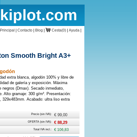
rkiplot.com
cio
Cesta
Principal
|
Contacto
|
Blog
|
Cesta(0)
|
Ayuda
|
ton Smooth Bright A3+
algodón
lidad extra blanca, algodón 100% y libre de
alidad de galería y exposición. Máxima
e negros (Dmax). Secado inmediato,
e. Alto gramaje: 300 g/m². Presentación:
 329x483mm. Acabado: ultra liso extra
Precio (sin IVA):
€ 99,00
OFERTA (sin IVA):
€ 88,29
Total IVA incl.:
€ 106,83