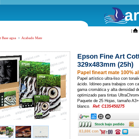
a
ini
|
t Base agua
>
Acabado Mate
Epson Fine Art Cot
329x483mm (25h)
Papel fineart mate 100% 
Papel artístico ultra-liso con tona
ácido. Idóneo para trabajos con c
gama cromática y alta densidad d
optimizado para tintas UltraChrom
Paquete de 25 Hojas, tamaño A3+,
blanco.
Ref: C13S450275
Ancho
Ancho
Ancho
Ancho
Stock
Caja
Stock bajo pedido
bajo
pedido
83,88€ con
Consulte
Consulte
ofertas
ofertas
última
última