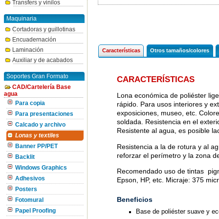
Transfers y vinilos
Maquinaria
Cortadoras y guillotinas
Encuadernación
Laminación
Características
Otros tamaños/colores
Auxiliar y de acabados
Soportes Gran Formato
CARACTERÍSTICAS
CAD/Cartelería Base
agua
Lona económica de poliéster lige
Para copia
rápido. Para usos interiores y ex
exposiciones, museo, etc. Colores
Para presentaciones
soldada. Resistencia en el exter
Calcado y archivo
Resistente al agua, es posible l
Lonas y textiles
Resistencia a la de rotura y al 
Banner PP/PET
reforzar el perímetro y la zona d
Backlit
Windows Graphics
Recomendado uso de tintas pigm
Adhesivos
Epson, HP, etc. Micraje: 375 mic
Posters
Beneficios
Fotomural
Base de poliéster suave y e
Papel Proofing