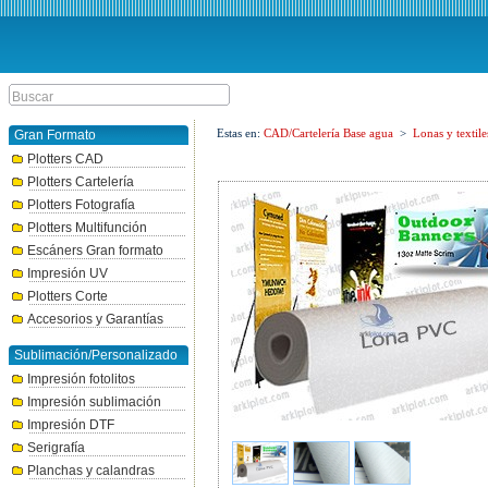
Estas en:
CAD/Cartelería Base agua
>
Lonas y textile
Gran Formato
Plotters CAD
Plotters Cartelería
Plotters Fotografía
Plotters Multifunción
Escáners Gran formato
Impresión UV
Plotters Corte
Accesorios y Garantías
Sublimación/Personalizado
Impresión fotolitos
Impresión sublimación
Impresión DTF
Serigrafía
Planchas y calandras