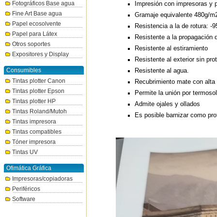
Impresión con impresoras y p
Fotográficos Base agua
Fine Art Base agua
Gramaje equivalente 480g/m
Papel ecosolvente
Resistencia a la de rotura: 
Papel para Látex
Resistente a la propagación 
Otros soportes
Resistente al estiramiento
Expositores y Display
Resistente al exterior sin pro
Resistente al agua.
Consumibles
Tintas plotter Canon
Recubrimiento mate con alta
Tintas plotter Epson
Permite la unión por termosol
Tintas plotter HP
Admite ojales y ollados
Tintas Roland/Mutoh
Es posible barnizar como pro
Tintas impresora
Tintas compatibles
Tóner impresora
Tintas UV
Ofimática Gráfica
Impresoras/copiadoras
Periféricos
Software