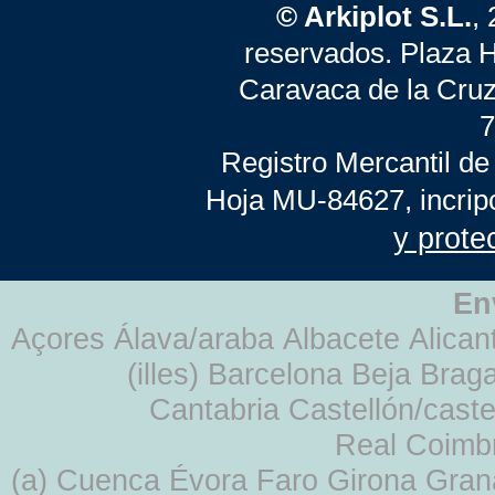
© Arkiplot S.L.
,
reservados. Plaza 
Caravaca de la Cruz
7
Registro Mercantil de
Hoja MU-84627, incrip
y prote
En
Açores Álava/araba Albacete Alicant
(illes) Barcelona Beja Br
Cantabria Castellón/cast
Real Coimb
(a) Cuenca Évora Faro Girona Gra