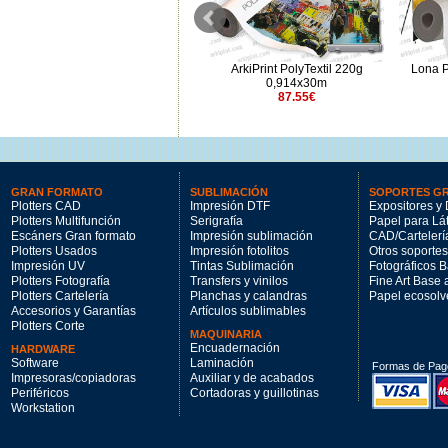
ArkiPrint PolyTextil 220g
ArkiPrint PolyTextil 220g
Lona 
1,118x30m
0,914x30m
107.1€
87.55€
GRAN FORMATO
SUBLIMACIÓN
SOPORTES G
Plotters CAD
Impresión DTF
Expositores y 
Plotters Multifunción
Serigrafía
Papel para Lá
Escáners Gran formato
Impresión sublimación
CAD/Cartelerí
Plotters Usados
Impresión fotolitos
Otros soportes
Impresión UV
Tintas Sublimación
Fotográficos 
Plotters Fotografía
Transfers y vinilos
Fine Art Base
Plotters Cartelería
Planchas y calandras
Papel ecosolv
Accesorios y Garantías
Artículos sublimables
Plotters Corte
MAQUINARIA
Encuadernación
HARDWARE
Software
Laminación
Formas de Pag
Impresoras/copiadoras
Auxiliar y de acabados
Periféricos
Cortadoras y guillotinas
Workstation