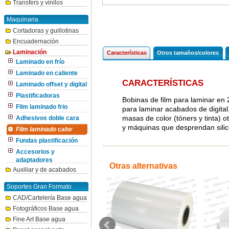
Transfers y vinilos
Maquinaria
Cortadoras y guillotinas
Encuadernación
Laminación
Características
Otros tamaños/colores
Laminado en frío
Laminado en caliente
CARACTERÍSTICAS
Laminado offset y digital
Plastificadoras
Bobinas de film para laminar en 
Film laminado frio
para laminar acabados de digital
masas de color (tóners y tinta) 
Adhesivos doble cara
y máquinas que desprendan silic
Film laminado calor
Fundas plastificación
Accesorios y
adaptadores
Otras alternativas
Auxiliar y de acabados
Soportes Gran Formato
CAD/Cartelería Base agua
Fotográficos Base agua
Fine Art Base agua