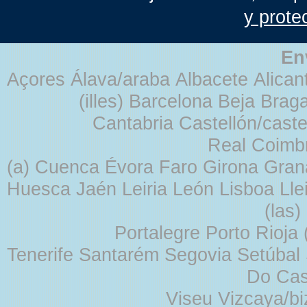
y prote
En
Açores Álava/araba Albacete Alicant
(illes) Barcelona Beja Br
Cantabria Castellón/cast
Real Coimb
(a) Cuenca Évora Faro Girona Gra
Huesca Jaén Leiria León Lisboa Lle
(las
Portalegre Porto Rioja
Tenerife Santarém Segovia Setúbal S
Do Cas
Viseu Vizcaya/b