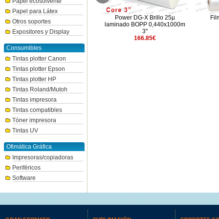
Papel ecosolvente
Papel para Látex
Bobina Reserva verde
Power DG-X Brillo 25µ
Fil
Otros soportes
metalizado 0,320x200m
laminado BOPP 0,440x1000m
80.74€
3"
Expositores y Display
166.85€
Consumibles
Tintas plotter Canon
Tintas plotter Epson
Tintas plotter HP
Tintas Roland/Mutoh
Tintas impresora
Tintas compatibles
Tóner impresora
Tintas UV
Ofimática Gráfica
Impresoras/copiadoras
Periféricos
Software