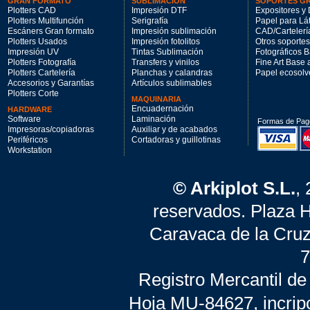
GRAN FORMATO
SUBLIMACIÓN
SOPORTES G
Plotters CAD
Impresión DTF
Expositores y 
Plotters Multifunción
Serigrafía
Papel para Lá
Escáners Gran formato
Impresión sublimación
CAD/Cartelerí
Plotters Usados
Impresión fotolitos
Otros soportes
Impresión UV
Tintas Sublimación
Fotográficos 
Plotters Fotografía
Transfers y vinilos
Fine Art Base
Plotters Cartelería
Planchas y calandras
Papel ecosolv
Accesorios y Garantías
Artículos sublimables
Plotters Corte
MAQUINARIA
Encuadernación
HARDWARE
Software
Laminación
Formas de Pag
Impresoras/copiadoras
Auxiliar y de acabados
Periféricos
Cortadoras y guillotinas
Workstation
© Arkiplot S.L.
,
reservados. Plaza 
Caravaca de la Cruz
7
Registro Mercantil de
Hoja MU-84627, incrip