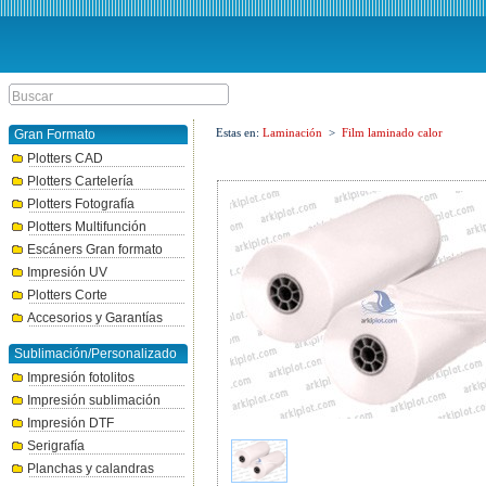
Estas en:
Laminación
>
Film laminado calor
Gran Formato
Plotters CAD
Plotters Cartelería
Plotters Fotografía
Plotters Multifunción
Escáners Gran formato
Impresión UV
Plotters Corte
Accesorios y Garantías
Sublimación/Personalizado
Impresión fotolitos
Impresión sublimación
Impresión DTF
Serigrafía
Planchas y calandras