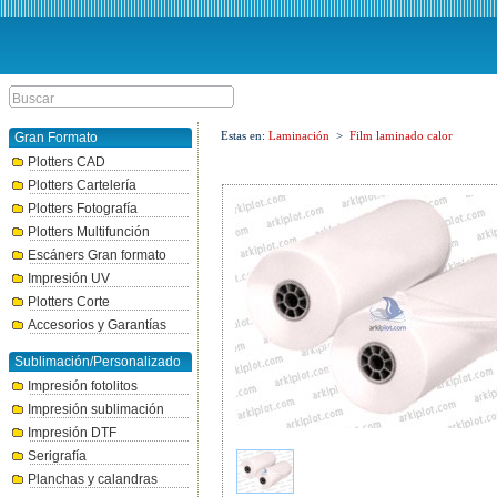
Estas en:
Laminación
>
Film laminado calor
Gran Formato
Plotters CAD
Plotters Cartelería
Plotters Fotografía
Plotters Multifunción
Escáners Gran formato
Impresión UV
Plotters Corte
Accesorios y Garantías
Sublimación/Personalizado
Impresión fotolitos
Impresión sublimación
Impresión DTF
Serigrafía
Planchas y calandras