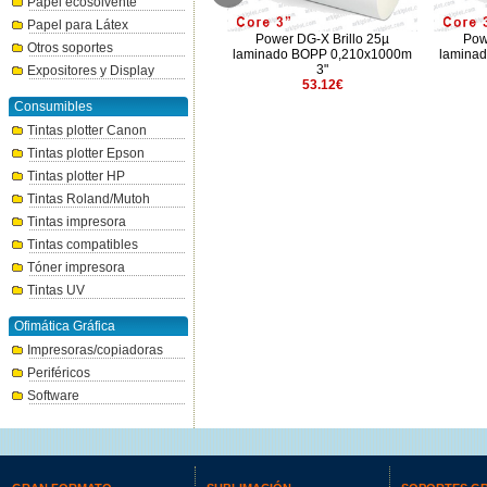
Papel ecosolvente
Papel para Látex
Film Velvet 35µ laminación en
Power DG-X Brillo 25µ
Pow
Otros soportes
caliente 0,315x250m
laminado BOPP 0,210x1000m
lamina
84.45€
3"
Expositores y Display
53.12€
Consumibles
Tintas plotter Canon
Tintas plotter Epson
Tintas plotter HP
Tintas Roland/Mutoh
Tintas impresora
Tintas compatibles
Tóner impresora
Tintas UV
Ofimática Gráfica
Impresoras/copiadoras
Periféricos
Software