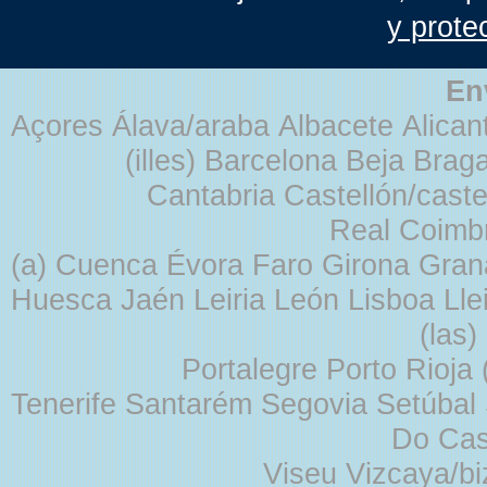
y prote
En
Açores Álava/araba Albacete Alicant
(illes) Barcelona Beja Br
Cantabria Castellón/cast
Real Coimb
(a) Cuenca Évora Faro Girona Gra
Huesca Jaén Leiria León Lisboa Lle
(las
Portalegre Porto Rioja
Tenerife Santarém Segovia Setúbal S
Do Cas
Viseu Vizcaya/b