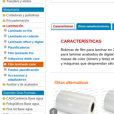
Transfers y vinilos
Maquinaria
Cortadoras y guillotinas
Encuadernación
Laminación
Características
Otros tamaños/colores
Laminado en frío
Laminado en caliente
CARACTERÍSTICAS
Laminado offset y digital
Plastificadoras
Bobinas de film para laminar en 
Film laminado frio
para laminar acabados de digital
masas de color (tóners y tinta) 
Adhesivos doble cara
y máquinas que desprendan silic
Film laminado calor
Fundas plastificación
Accesorios y
adaptadores
Otras alternativas
Auxiliar y de acabados
Soportes Gran Formato
CAD/Cartelería Base agua
Fotográficos Base agua
Fine Art Base agua