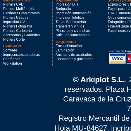
GRAN FORMATO
SUBLIMACIÓN
SOPORTES G
Plotters CAD
Impresión DTF
Expositores y 
Plotters Multifunción
Serigrafía
Papel para Lá
Escáners Gran formato
Impresión sublimación
CAD/Cartelerí
Plotters Usados
Impresión fotolitos
Otros soportes
Impresión UV
Tintas Sublimación
Fotográficos 
Plotters Fotografía
Transfers y vinilos
Fine Art Base
Plotters Cartelería
Planchas y calandras
Papel ecosolv
Accesorios y Garantías
Artículos sublimables
Plotters Corte
MAQUINARIA
Encuadernación
HARDWARE
Software
Laminación
Formas de Pag
Impresoras/copiadoras
Auxiliar y de acabados
Periféricos
Cortadoras y guillotinas
Workstation
© Arkiplot S.L.
,
reservados. Plaza 
Caravaca de la Cruz
7
Registro Mercantil de
Hoja MU-84627, incrip