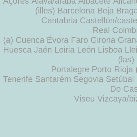
Açores Álava/araba Albacete Alicant
(illes) Barcelona Beja Br
Cantabria Castellón/cast
Real Coimb
(a) Cuenca Évora Faro Girona Gra
Huesca Jaén Leiria León Lisboa Lle
(las
Portalegre Porto Rioja
Tenerife Santarém Segovia Setúbal S
Do Cas
Viseu Vizcaya/b