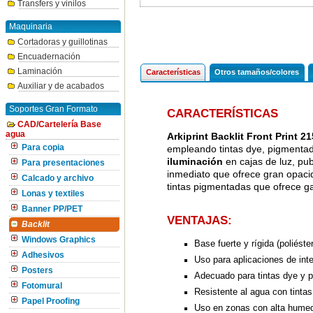
Transfers y vinilos
Maquinaria
Cortadoras y guillotinas
Encuadernación
Laminación
Características
Otros tamaños/colores
Auxiliar y de acabados
Soportes Gran Formato
CARACTERÍSTICAS
CAD/Cartelería Base
agua
Arkiprint Backlit Front Print 2
Para copia
empleando tintas dye, pigmentad
iluminación
en cajas de luz, pub
Para presentaciones
inmediato que ofrece gran opacid
Calcado y archivo
tintas pigmentadas que ofrece ga
Lonas y textiles
Banner PP/PET
VENTAJAS:
Backlit
Windows Graphics
Base fuerte y rígida (poliéster
Adhesivos
Uso para aplicaciones de inter
Posters
Adecuado para tintas dye y 
Fotomural
Resistente al agua con tinta
Papel Proofing
Uso en zonas con alta hume