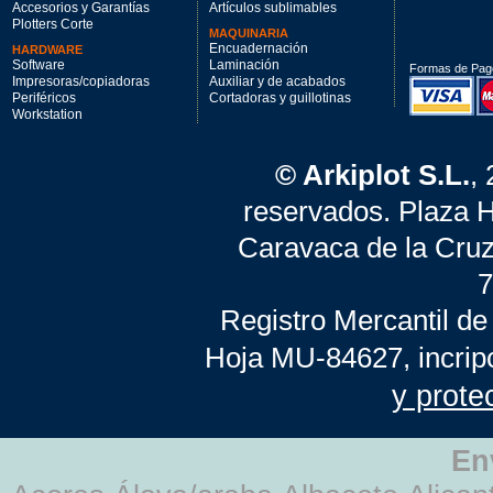
Accesorios y Garantías
Artículos sublimables
Plotters Corte
MAQUINARIA
Encuadernación
HARDWARE
Software
Laminación
Formas de Pag
Impresoras/copiadoras
Auxiliar y de acabados
Periféricos
Cortadoras y guillotinas
Workstation
© Arkiplot S.L.
,
reservados. Plaza 
Caravaca de la Cruz
7
Registro Mercantil de
Hoja MU-84627, incrip
y prote
En