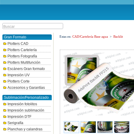
Estas en:
CAD/Cartelería Base agua
>
Backlit
Gran Formato
Plotters CAD
Plotters Cartelería
Plotters Fotografía
Plotters Multifunción
Escáners Gran formato
Impresión UV
Plotters Corte
Accesorios y Garantías
Sublimación/Personalizado
Impresión fotolitos
Impresión sublimación
Impresión DTF
Serigrafía
Planchas y calandras