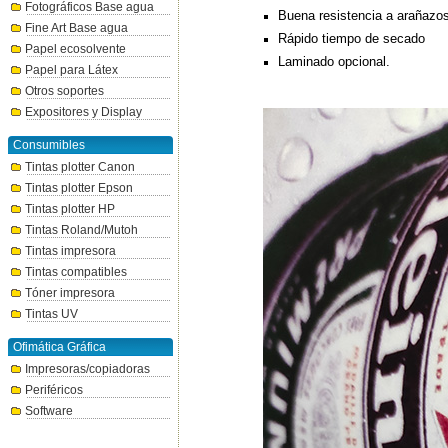
Fotográficos Base agua
Buena resistencia a arañazo
Fine Art Base agua
Rápido tiempo de secado
Papel ecosolvente
Laminado opcional.
Papel para Látex
Otros soportes
Expositores y Display
Consumibles
Tintas plotter Canon
Tintas plotter Epson
Tintas plotter HP
Tintas Roland/Mutoh
Tintas impresora
Tintas compatibles
Tóner impresora
Tintas UV
Ofimática Gráfica
Impresoras/copiadoras
Periféricos
Software