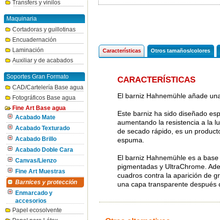
Transfers y vinilos
Maquinaria
Cortadoras y guillotinas
Encuadernación
Laminación
Características
Otros tamaños/colores
Auxiliar y de acabados
Soportes Gran Formato
CARACTERÍSTICAS
CAD/Cartelería Base agua
El barniz Hahnemühle añade una p
Fotográficos Base agua
Fine Art Base agua
Este barniz ha sido diseñado 
Acabado Mate
aumentando la resistencia a la l
Acabado Texturado
de secado rápido, es un producto 
Acabado Brillo
espuma.
Acabado Doble Cara
El barniz Hahnemühle es a base d
Canvas/Lienzo
pigmentadas y UltraChrome. Adem
Fine Art Muestras
cuadros contra la aparición de g
Barnices y protección
una capa transparente después d
Enmarcado y
accesorios
Papel ecosolvente