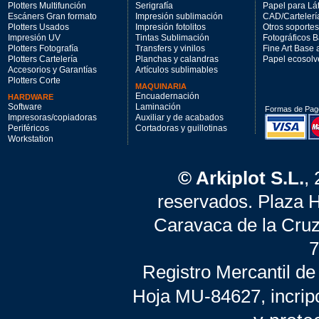
Plotters Multifunción
Serigrafía
Papel para Lá
Escáners Gran formato
Impresión sublimación
CAD/Cartelerí
Plotters Usados
Impresión fotolitos
Otros soportes
Impresión UV
Tintas Sublimación
Fotográficos 
Plotters Fotografía
Transfers y vinilos
Fine Art Base
Plotters Cartelería
Planchas y calandras
Papel ecosolv
Accesorios y Garantías
Artículos sublimables
Plotters Corte
MAQUINARIA
Encuadernación
HARDWARE
Software
Laminación
Formas de Pag
Impresoras/copiadoras
Auxiliar y de acabados
Periféricos
Cortadoras y guillotinas
Workstation
© Arkiplot S.L.
,
reservados. Plaza 
Caravaca de la Cruz
7
Registro Mercantil de
Hoja MU-84627, incrip