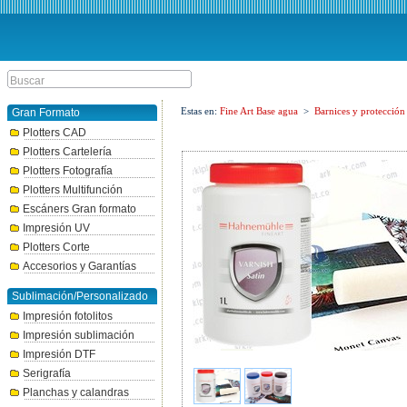
Estas en:
Fine Art Base agua
>
Barnices y protección
Gran Formato
Plotters CAD
Plotters Cartelería
Plotters Fotografía
Plotters Multifunción
Escáners Gran formato
Impresión UV
Plotters Corte
Accesorios y Garantías
Sublimación/Personalizado
Impresión fotolitos
Impresión sublimación
Impresión DTF
Serigrafía
Planchas y calandras