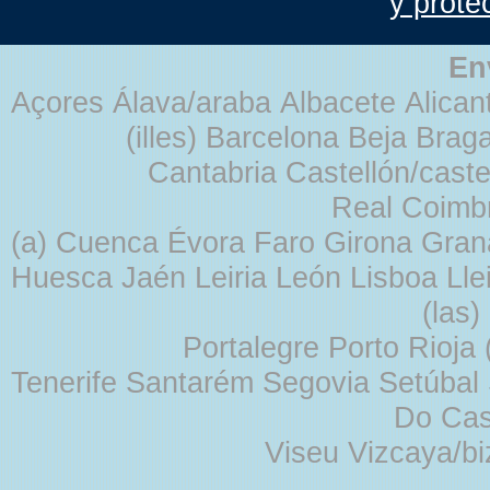
y prote
En
Açores Álava/araba Albacete Alicant
(illes) Barcelona Beja Br
Cantabria Castellón/cast
Real Coimb
(a) Cuenca Évora Faro Girona Gra
Huesca Jaén Leiria León Lisboa Lle
(las
Portalegre Porto Rioja
Tenerife Santarém Segovia Setúbal S
Do Cas
Viseu Vizcaya/b