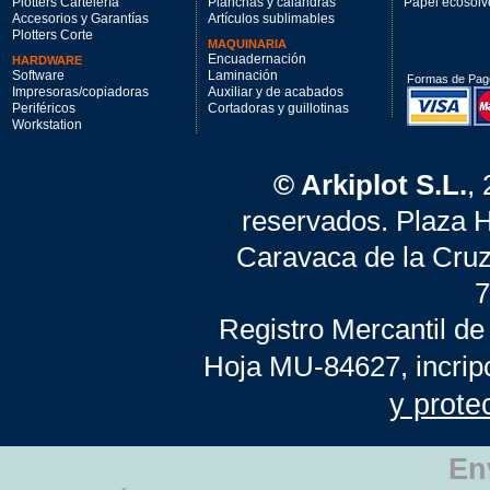
Plotters Cartelería
Planchas y calandras
Papel ecosolv
Accesorios y Garantías
Artículos sublimables
Plotters Corte
MAQUINARIA
Encuadernación
HARDWARE
Software
Laminación
Formas de Pag
Impresoras/copiadoras
Auxiliar y de acabados
Periféricos
Cortadoras y guillotinas
Workstation
© Arkiplot S.L.
,
reservados. Plaza 
Caravaca de la Cruz
7
Registro Mercantil de
Hoja MU-84627, incrip
y prote
En