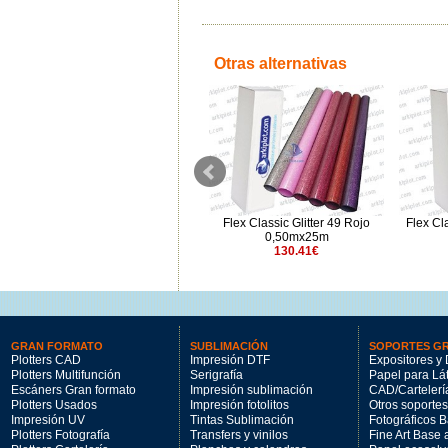
Otras alternativas
Flex Classic 04 Azul Marino
Flex Classic Glitter 49 Rojo
Flex Cl
0,50mx1m lineal
0,50mx25m
4.73€
130.41€
GRAN FORMATO
SUBLIMACIÓN
SOPORTES G
Plotters CAD
Impresión DTF
Expositores y 
Plotters Multifunción
Serigrafía
Papel para Lá
Escáners Gran formato
Impresión sublimación
CAD/Cartelerí
Plotters Usados
Impresión fotolitos
Otros soportes
Impresión UV
Tintas Sublimación
Fotográficos 
Plotters Fotografía
Transfers y vinilos
Fine Art Base