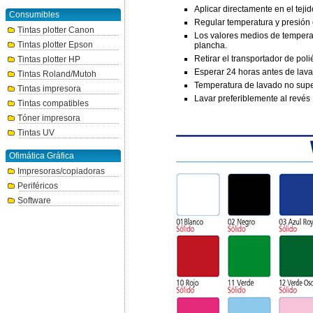
Aplicar directamente en el tejid
Consumibles
Regular temperatura y presión e
Tintas plotter Canon
Los valores medios de temperat
Tintas plotter Epson
plancha.
Retirar el transportador de poli
Tintas plotter HP
Esperar 24 horas antes de lav
Tintas Roland/Mutoh
Temperatura de lavado no supe
Tintas impresora
Lavar preferiblemente al revés
Tintas compatibles
Tóner impresora
Tintas UV
Ofimática Gráfica
Impresoras/copiadoras
Periféricos
Software