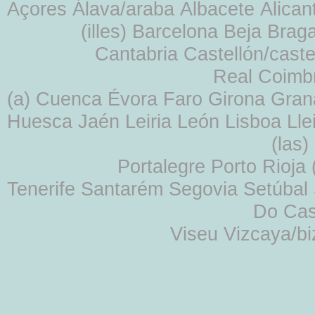
Açores Álava/araba Albacete Alicant
(illes) Barcelona Beja Br
Cantabria Castellón/cast
Real Coimb
(a) Cuenca Évora Faro Girona Gra
Huesca Jaén Leiria León Lisboa Lle
(las
Portalegre Porto Rioja
Tenerife Santarém Segovia Setúbal S
Do Cas
Viseu Vizcaya/b