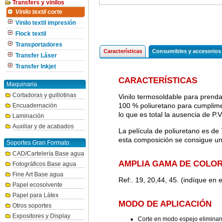
Transfers y vinilos
Vinilo textil corte
Vinilo textil impresión
Flock textil
Transportadores
Características
Consumibles y accesorios
Transfer Láser
Transfer Inkjet
CARACTERÍSTICAS
Maquinaria
Cortadoras y guillotinas
Vinilo termosoldable para prendas
100 % poliuretano para cumplime
Encuadernación
lo que es total la ausencia de P.
Laminación
Auxiliar y de acabados
La película de poliuretano es de
esta composición se consigue un
Soportes Gran Formato
CAD/Cartelería Base agua
AMPLIA GAMA DE COLOR
Fotográficos Base agua
Fine Art Base agua
Ref:. 19, 20,44, 45. (indíque en
Papel ecosolvente
Papel para Látex
MODO DE APLICACIÓN
Otros soportes
Expositores y Display
Corte en modo espejo eliminan