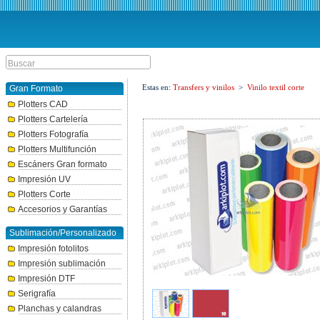
Estas en:
Transfers y vinilos
>
Vinilo textil corte
Gran Formato
Plotters CAD
Plotters Cartelería
Plotters Fotografía
Plotters Multifunción
Escáners Gran formato
Impresión UV
Plotters Corte
Accesorios y Garantías
Sublimación/Personalizado
Impresión fotolitos
Impresión sublimación
Impresión DTF
Serigrafía
Planchas y calandras