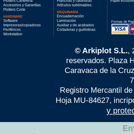
Plotters Cartelería
Planchas y calandras
Papel ecosolv
Accesorios y Garantías
Artículos sublimables
Plotters Corte
MAQUINARIA
Encuadernación
HARDWARE
Software
Laminación
Formas de Pag
Impresoras/copiadoras
Auxiliar y de acabados
Periféricos
Cortadoras y guillotinas
Workstation
© Arkiplot S.L.
,
reservados. Plaza 
Caravaca de la Cruz
7
Registro Mercantil de
Hoja MU-84627, incrip
y prote
En