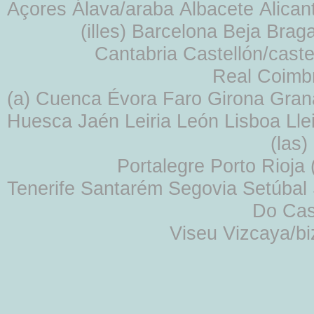
Açores Álava/araba Albacete Alicant
(illes) Barcelona Beja Br
Cantabria Castellón/cast
Real Coimb
(a) Cuenca Évora Faro Girona Gra
Huesca Jaén Leiria León Lisboa Lle
(las
Portalegre Porto Rioja
Tenerife Santarém Segovia Setúbal S
Do Cas
Viseu Vizcaya/b