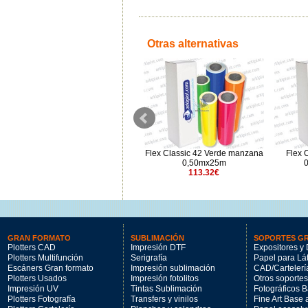
Otras alternativas
m
Flex Sublistop "Amarillo medio"
Flex Classic 42 Verde manzana
Flex 
0,50mx5m
0,50mx25m
0
29.63€
113.32€
GRAN FORMATO
SUBLIMACIÓN
SOPORTES G
Plotters CAD
Impresión DTF
Expositores y 
Plotters Multifunción
Serigrafía
Papel para Lá
Escáners Gran formato
Impresión sublimación
CAD/Cartelerí
Plotters Usados
Impresión fotolitos
Otros soportes
Impresión UV
Tintas Sublimación
Fotográficos 
Plotters Fotografía
Transfers y vinilos
Fine Art Base