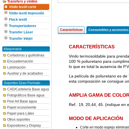
Transfers y vinilos
Vinilo textil corte
Vinilo textil impresión
Flock textil
Transportadores
Características
Consumibles y accesorios
Transfer Láser
Transfer Inkjet
CARACTERÍSTICAS
Maquinaria
Cortadoras y guillotinas
Vinilo termosoldable para prendas
100 % poliuretano para cumplime
Encuadernación
lo que es total la ausencia de P.
Laminación
Auxiliar y de acabados
La película de poliuretano es de
esta composición se consigue un
Soportes Gran Formato
CAD/Cartelería Base agua
AMPLIA GAMA DE COLOR
Fotográficos Base agua
Fine Art Base agua
Ref:. 19, 20,44, 45. (indíque en
Papel ecosolvente
Papel para Látex
MODO DE APLICACIÓN
Otros soportes
Expositores y Display
Corte en modo espejo eliminan