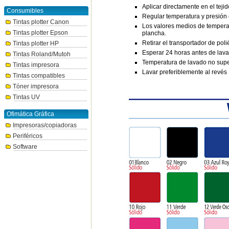
Aplicar directamente en el tejid
Consumibles
Regular temperatura y presión e
Tintas plotter Canon
Los valores medios de temperat
Tintas plotter Epson
plancha.
Retirar el transportador de poli
Tintas plotter HP
Esperar 24 horas antes de lav
Tintas Roland/Mutoh
Temperatura de lavado no supe
Tintas impresora
Lavar preferiblemente al revés
Tintas compatibles
Tóner impresora
Tintas UV
Ofimática Gráfica
Impresoras/copiadoras
Periféricos
Software