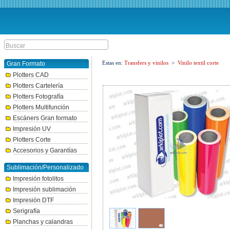
Estas en:
Transfers y vinilos
>
Vinilo textil corte
Gran Formato
Plotters CAD
Plotters Cartelería
Plotters Fotografía
Plotters Multifunción
Escáners Gran formato
Impresión UV
Plotters Corte
Accesorios y Garantías
Sublimación/Personalizado
Impresión fotolitos
Impresión sublimación
Impresión DTF
Serigrafía
Planchas y calandras