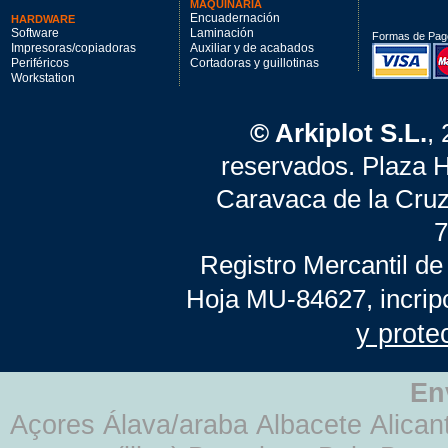
MAQUINARIA
Encuadernación
HARDWARE
Software
Laminación
Formas de Pag
Impresoras/copiadoras
Auxiliar y de acabados
Periféricos
Cortadoras y guillotinas
Workstation
© Arkiplot S.L.
,
reservados. Plaza 
Caravaca de la Cruz
7
Registro Mercantil de
Hoja MU-84627, incrip
y prote
En
Açores Álava/araba Albacete Alicant