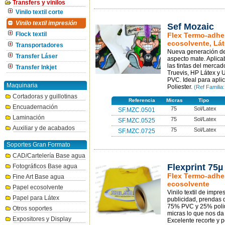
Transfers y vinilos
Vinilo textil corte
Vinilo textil impresión
Sef Mozaic
Flock textil
Flex Termo-adhes
ecosolvente, Lát
Transportadores
Nueva generación de
Transfer Láser
aspecto mate. Aplica
las tintas del mercad
Transfer Inkjet
Truevis, HP Látex y U
PVC. Ideal para apli
Maquinaria
Poliester.
(Ref Famili
Cortadoras y guillotinas
Referencia
Micras
Tipo
Encuadernación
75
Sol/Latex
SF.MZC.0501
Laminación
75
Sol/Latex
SF.MZC.0525
Auxiliar y de acabados
75
Sol/Latex
SF.MZC.0725
Soportes Gran Formato
CAD/Cartelería Base agua
Flexprint 75µ
Fotográficos Base agua
Flex Termo-adhes
Fine Art Base agua
ecosolvente
Papel ecosolvente
Vinilo textil de impr
Papel para Látex
publicidad, prendas 
75% PVC y 25% poliu
Otros soportes
micras lo que nos da 
Expositores y Display
Excelente recorte y 