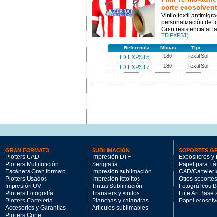
corte ecosolven
Vinilo textil antimig
personalización de t
Gran resistencia al 
TD.FXPST).
Referencia
Micras
Tipo
180
Textil Sol
TD.FXPST5
180
Textil Sol
TD.FXPST7
GRAN FORMATO
SUBLIMACIÓN
SOPORTES G
Plotters CAD
Impresión DTF
Expositores y 
Plotters Multifunción
Serigrafía
Papel para Lá
Escáners Gran formato
Impresión sublimación
CAD/Cartelerí
Plotters Usados
Impresión fotolitos
Otros soportes
Impresión UV
Tintas Sublimación
Fotográficos 
Plotters Fotografía
Transfers y vinilos
Fine Art Base
Plotters Cartelería
Planchas y calandras
Papel ecosolv
Accesorios y Garantías
Artículos sublimables
Plotters Corte