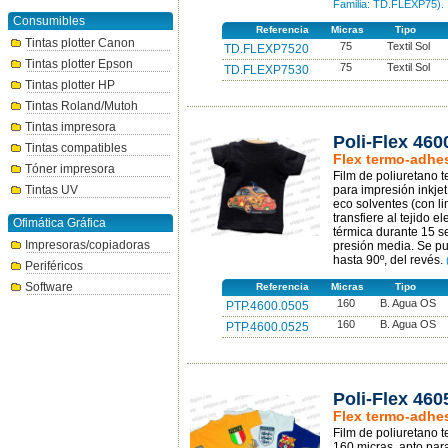
Familia: TD.FLEXP75).
Consumibles
Referencia
Micras
Tipo
Tintas plotter Canon
75
Textil Sol
TD.FLEXP7520
Tintas plotter Epson
75
Textil Sol
TD.FLEXP7530
Tintas plotter HP
Tintas Roland/Mutoh
Tintas impresora
Poli-Flex 460
Tintas compatibles
Flex termo-adhes
Tóner impresora
Film de poliuretano 
Tintas UV
para impresión inkjet
eco solventes (con li
transfiere al tejido 
Ofimática Gráfica
térmica durante 15 
Impresoras/copiadoras
presión media. Se pue
hasta 90º, del revés.
Periféricos
Software
Referencia
Micras
Tipo
160
B. Agua OS
PTP.4600.0505
160
B. Agua OS
PTP.4600.0525
Poli-Flex 460
Flex termo-adhes
Film de poliuretano 
160 micras, apto para