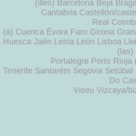
(illes) Barcelona Beja Br
Cantabria Castellón/cast
Real Coimb
(a) Cuenca Évora Faro Girona Gra
Huesca Jaén Leiria León Lisboa Lle
(las
Portalegre Porto Rioja
Tenerife Santarém Segovia Setúbal S
Do Cas
Viseu Vizcaya/b