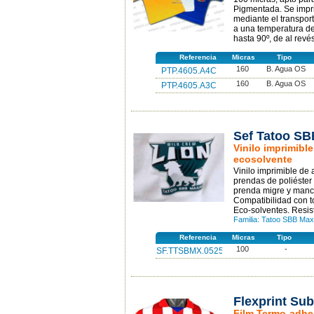
Pigmentada. Se imprim
mediante el transpor
a una temperatura de
hasta 90º, de al revé
Referencia
Micras
Tipo
160
B. Agua OS
PTP.4605.A4C
160
B. Agua OS
PTP.4605.A3C
Sef Tatoo S
Vinilo imprimibl
ecosolvente
Vinilo imprimible de
prendas de poliéster 
prenda migre y manch
Compatibilidad con to
Eco-solventes. Resis
Familia: Tatoo SBB Max
Referencia
Micras
Tipo
100
-
SF.TTSBMX.0525
Flexprint Sub
Film Termo-adhes