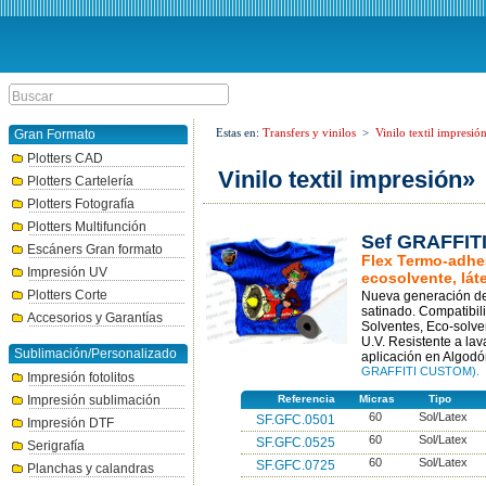
Estas en:
Transfers y vinilos
>
Vinilo textil impresió
Gran Formato
Plotters CAD
Vinilo textil impresión»
Plotters Cartelería
Plotters Fotografía
Plotters Multifunción
Sef GRAFFI
Escáners Gran formato
Flex Termo-adhes
Impresión UV
ecosolvente, lát
Plotters Corte
Nueva generación de 
satinado. Compatibili
Accesorios y Garantías
Solventes, Eco-solven
U.V. Resistente a la
Sublimación/Personalizado
aplicación en Algodón
GRAFFITI CUSTOM).
Impresión fotolitos
Impresión sublimación
Referencia
Micras
Tipo
60
Sol/Latex
SF.GFC.0501
Impresión DTF
60
Sol/Latex
SF.GFC.0525
Serigrafía
60
Sol/Latex
SF.GFC.0725
Planchas y calandras