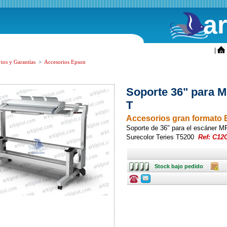
a
ini
|
ios y Garantías
>
Accesorios Epson
Soporte 36" para 
T
Accesorios gran formato
Soporte de 36" para el escáner M
Surecolor Teries T5200
Ref: C12
Stock
Caja
Stock bajo pedido
bajo
pedido
Consulte
Consulte
ofertas
ofertas
última
última
hora
hora