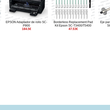
tador de rollo SC-
Borderless Replacement Pad
Eje para rollo 24" para
P900
Kit Epson SC-T3400/T5400
SC-T3400N/T340
184.5€
47.53€
95€