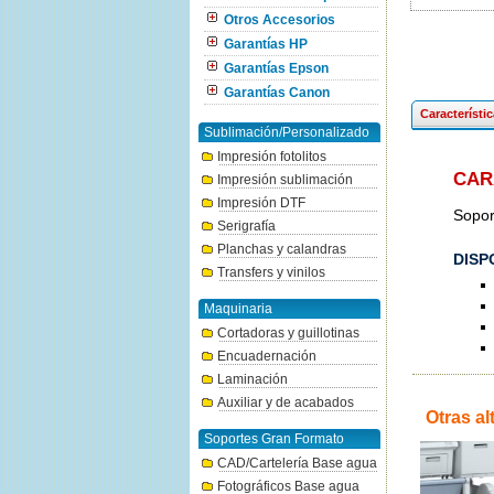
Otros Accesorios
Garantías HP
Garantías Epson
Garantías Canon
Característi
Sublimación/Personalizado
Impresión fotolitos
CAR
Impresión sublimación
Impresión DTF
Sopor
Serigrafía
Planchas y calandras
DISP
Transfers y vinilos
Maquinaria
Cortadoras y guillotinas
Encuadernación
Laminación
Auxiliar y de acabados
Otras al
Soportes Gran Formato
CAD/Cartelería Base agua
Fotográficos Base agua