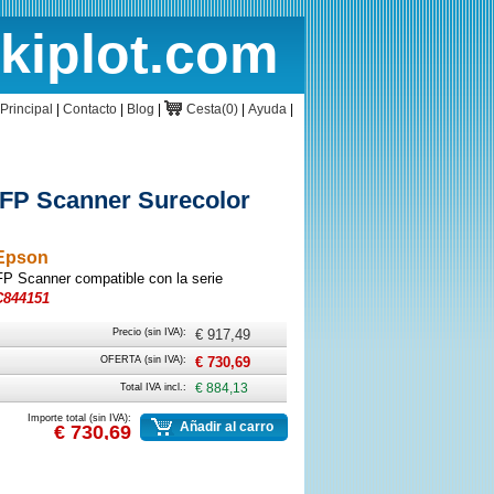
rkiplot.com
cio
Cesta
Principal
|
Contacto
|
Blog
|
Cesta(0)
|
Ayuda
|
MFP Scanner Surecolor
 Epson
FP Scanner compatible con la serie
C844151
Precio (sin IVA):
€ 917,49
OFERTA (sin IVA):
€ 730,69
Total IVA incl.:
€ 884,13
Importe total (sin IVA):
Añadir al carro
€ 730,69