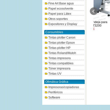
Fine Art Base agua
Papel ecosolvente
Papel para Látex
Otros soportes
Eje para rollo 36" para Epson
Soporte con bandeja para
EPSON Adap
Expositores y Display
SC-T5100
SureColor T3200
133€
302.2€
Consumibles
Tintas plotter Canon
Tintas plotter Epson
Tintas plotter HP
Tintas Roland/Mutoh
Tintas impresora
Tintas compatibles
Tóner impresora
Tintas UV
Ofimática Gráfica
Impresoras/copiadoras
Periféricos
Software