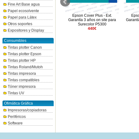
Fine Art Base agua
Papel ecosolvente
Epson Cover Plus - Ext.
Epson Cover Plus - Ext.
Epso
Papel para Látex
Garantía 3 años para SC-F501
Garantía 3 años on site para
Garantí
Otros soportes
415€
Surecolor P5300
440€
Expositores y Display
Consumibles
Tintas plotter Canon
Tintas plotter Epson
Tintas plotter HP
Tintas Roland/Mutoh
Tintas impresora
Tintas compatibles
Tóner impresora
Tintas UV
Ofimática Gráfica
Impresoras/copiadoras
Periféricos
Software