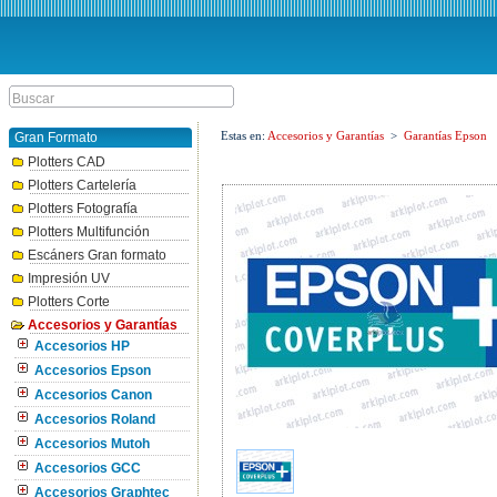
Estas en:
Accesorios y Garantías
>
Garantías Epson
Gran Formato
Plotters CAD
Plotters Cartelería
Plotters Fotografía
Plotters Multifunción
Escáners Gran formato
Impresión UV
Plotters Corte
Accesorios y Garantías
Accesorios HP
Accesorios Epson
Accesorios Canon
Accesorios Roland
Accesorios Mutoh
Accesorios GCC
Accesorios Graphtec