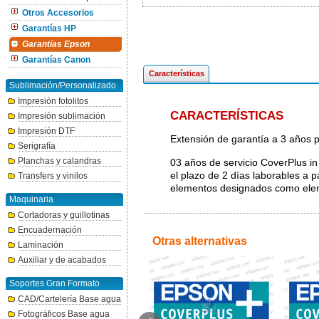
Otros Accesorios
Garantías HP
Garantías Epson
Garantías Canon
Características
Sublimación/Personalizado
Impresión fotolitos
CARACTERÍSTICAS
Impresión sublimación
Impresión DTF
Extensión de garantía a 3 años
Serigrafía
Planchas y calandras
03 años de servicio CoverPlus in 
el plazo de 2 días laborables a p
Transfers y vinilos
elementos designados como eleme
Maquinaria
Cortadoras y guillotinas
Encuadernación
Otras alternativas
Laminación
Auxiliar y de acabados
Soportes Gran Formato
CAD/Cartelería Base agua
Fotográficos Base agua