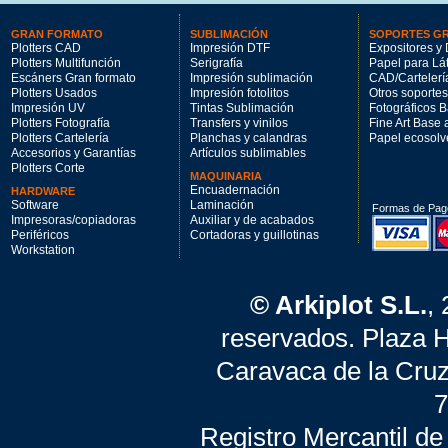
GRAN FORMATO
SUBLIMACIÓN
SOPORTES G
Plotters CAD
Impresión DTF
Expositores y 
Plotters Multifunción
Serigrafía
Papel para Lá
Escáners Gran formato
Impresión sublimación
CAD/Cartelerí
Plotters Usados
Impresión fotolitos
Otros soportes
Impresión UV
Tintas Sublimación
Fotográficos 
Plotters Fotografía
Transfers y vinilos
Fine Art Base
Plotters Cartelería
Planchas y calandras
Papel ecosolv
Accesorios y Garantías
Artículos sublimables
Plotters Corte
MAQUINARIA
Encuadernación
HARDWARE
Software
Laminación
Formas de Pag
Impresoras/copiadoras
Auxiliar y de acabados
Periféricos
Cortadoras y guillotinas
Workstation
© Arkiplot S.L.
,
reservados. Plaza 
Caravaca de la Cruz
7
Registro Mercantil de