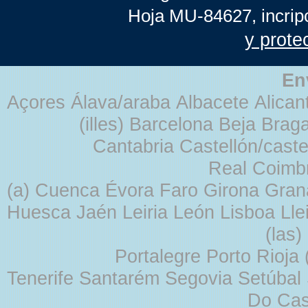
Hoja MU-84627, incrip
y prote
En
Açores Álava/araba Albacete Alicant
(illes) Barcelona Beja Br
Cantabria Castellón/cast
Real Coimb
(a) Cuenca Évora Faro Girona Gra
Huesca Jaén Leiria León Lisboa Lle
(las
Portalegre Porto Rioja
Tenerife Santarém Segovia Setúbal S
Do Cas