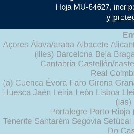
Hoja MU-84627, incrip
y prote
En
Açores Álava/araba Albacete Alicant
(illes) Barcelona Beja Br
Cantabria Castellón/cast
Real Coimb
(a) Cuenca Évora Faro Girona Gra
Huesca Jaén Leiria León Lisboa Lle
(las
Portalegre Porto Rioja
Tenerife Santarém Segovia Setúbal S
Do Cas