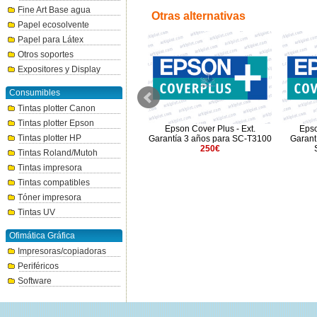
Fine Art Base agua
Otras alternativas
Papel ecosolvente
Papel para Látex
Otros soportes
Expositores y Display
Consumibles
Tintas plotter Canon
Tintas plotter Epson
Epson Cover Plus - Ext.
Epson Cover Plus - Ext.
Epso
Tintas plotter HP
0
Garantía 5 años para SC-T3100
Garantía 3 años para SC-T3100
Garantí
500€
250€
Tintas Roland/Mutoh
Tintas impresora
Tintas compatibles
Tóner impresora
Tintas UV
Ofimática Gráfica
Impresoras/copiadoras
Periféricos
Software