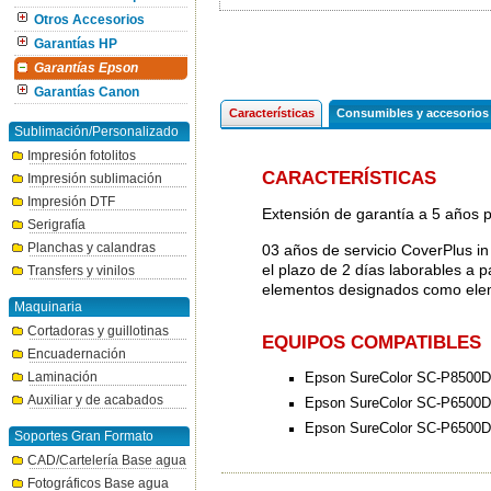
Otros Accesorios
Garantías HP
Garantías Epson
Garantías Canon
Características
Consumibles y accesorios
Sublimación/Personalizado
Impresión fotolitos
CARACTERÍSTICAS
Impresión sublimación
Impresión DTF
Extensión de garantía a 5 año
Serigrafía
Planchas y calandras
03 años de servicio CoverPlus in 
el plazo de 2 días laborables a p
Transfers y vinilos
elementos designados como eleme
Maquinaria
Cortadoras y guillotinas
EQUIPOS COMPATIBLES
Encuadernación
Epson SureColor SC-P8500D
Laminación
Auxiliar y de acabados
Epson SureColor SC-P6500D
Epson SureColor SC-P6500
Soportes Gran Formato
CAD/Cartelería Base agua
Fotográficos Base agua