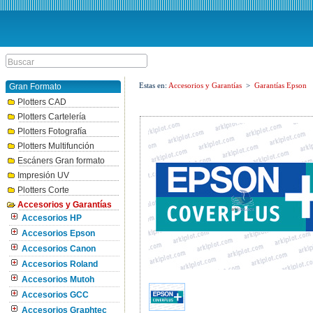
Estas en:
Accesorios y Garantías
>
Garantías Epson
Gran Formato
Plotters CAD
Plotters Cartelería
Plotters Fotografía
Plotters Multifunción
Escáners Gran formato
Impresión UV
Plotters Corte
Accesorios y Garantías
Accesorios HP
Accesorios Epson
Accesorios Canon
Accesorios Roland
Accesorios Mutoh
Accesorios GCC
Accesorios Graphtec