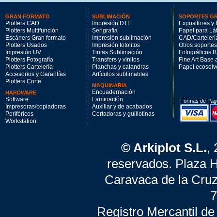
GRAN FORMATO
SUBLIMACIÓN
SOPORTES G
Plotters CAD
Impresión DTF
Expositores y 
Plotters Multifunción
Serigrafía
Papel para Lá
Escáners Gran formato
Impresión sublimación
CAD/Cartelerí
Plotters Usados
Impresión fotolitos
Otros soportes
Impresión UV
Tintas Sublimación
Fotográficos 
Plotters Fotografía
Transfers y vinilos
Fine Art Base
Plotters Cartelería
Planchas y calandras
Papel ecosolv
Accesorios y Garantías
Artículos sublimables
Plotters Corte
MAQUINARIA
Encuadernación
HARDWARE
Software
Laminación
Formas de Pag
Impresoras/copiadoras
Auxiliar y de acabados
Periféricos
Cortadoras y guillotinas
Workstation
© Arkiplot S.L.
,
reservados. Plaza 
Caravaca de la Cruz
7
Registro Mercantil de