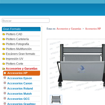
Estas en:
Accesorios y Garantías
>
Accesorios HP
Gran Formato
Plotters CAD
Plotters Cartelería
Plotters Fotografía
Plotters Multifunción
Escáners Gran formato
Impresión UV
Plotters Corte
Accesorios y Garantías
Accesorios HP
Accesorios Epson
Accesorios Canon
Accesorios Roland
Accesorios Mutoh
Accesorios GCC
Accesorios Graphtec