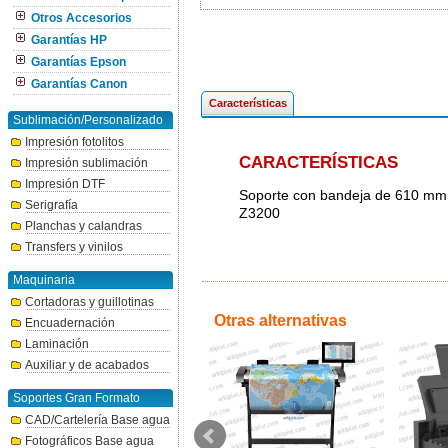
Otros Accesorios
Garantías HP
Garantías Epson
Garantías Canon
Características
Sublimación/Personalizado
Impresión fotolitos
CARACTERÍSTICAS
Impresión sublimación
Impresión DTF
Soporte con bandeja de 610 mm
Serigrafía
Z3200
Planchas y calandras
Transfers y vinilos
Maquinaria
Cortadoras y guillotinas
Otras alternativas
Encuadernación
Laminación
Auxiliar y de acabados
Soportes Gran Formato
CAD/Cartelería Base agua
Fotográficos Base agua