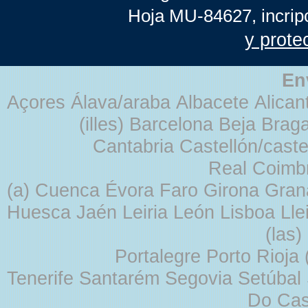
Hoja MU-84627, incrip
y prote
En
Açores Álava/araba Albacete Alicant
(illes) Barcelona Beja Br
Cantabria Castellón/cast
Real Coimb
(a) Cuenca Évora Faro Girona Gra
Huesca Jaén Leiria León Lisboa Lle
(las
Portalegre Porto Rioja
Tenerife Santarém Segovia Setúbal S
Do Cas