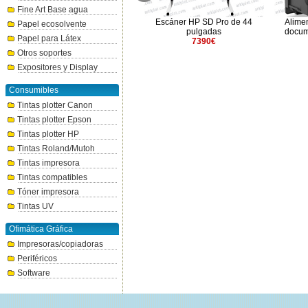
Fine Art Base agua
Soporte HP Designjet
Escáner HP SD Pro de 44
Alime
Papel ecosolvente
Zxx00/T1xx0/T610 24"
pulgadas
docum
Papel para Látex
(Q6663A)
7390€
188.93€
Otros soportes
Expositores y Display
Consumibles
Tintas plotter Canon
Tintas plotter Epson
Tintas plotter HP
Tintas Roland/Mutoh
Tintas impresora
Tintas compatibles
Tóner impresora
Tintas UV
Ofimática Gráfica
Impresoras/copiadoras
Periféricos
Software