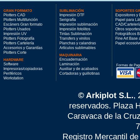
GRAN FORMATO
SUBLIMACIÓN
SOPORTES G
Plotters CAD
Impresión DTF
Expositores y 
Plotters Multifunción
Serigrafía
Papel para Lá
Escáners Gran formato
Impresión sublimación
CAD/Cartelerí
Plotters Usados
Impresión fotolitos
Otros soportes
Impresión UV
Tintas Sublimación
Fotográficos 
Plotters Fotografía
Transfers y vinilos
Fine Art Base
Plotters Cartelería
Planchas y calandras
Papel ecosolv
Accesorios y Garantías
Artículos sublimables
Plotters Corte
MAQUINARIA
Encuadernación
HARDWARE
Software
Laminación
Formas de Pag
Impresoras/copiadoras
Auxiliar y de acabados
Periféricos
Cortadoras y guillotinas
Workstation
© Arkiplot S.L.
,
reservados. Plaza 
Caravaca de la Cruz
7
Registro Mercantil de