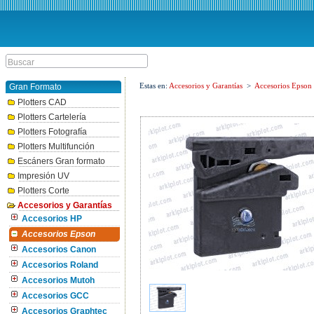
Estas en:
Accesorios y Garantías
>
Accesorios Epson
Gran Formato
Plotters CAD
Plotters Cartelería
Plotters Fotografía
Plotters Multifunción
Escáners Gran formato
Impresión UV
Plotters Corte
Accesorios y Garantías
Accesorios HP
Accesorios Epson
Accesorios Canon
Accesorios Roland
Accesorios Mutoh
Accesorios GCC
Accesorios Graphtec