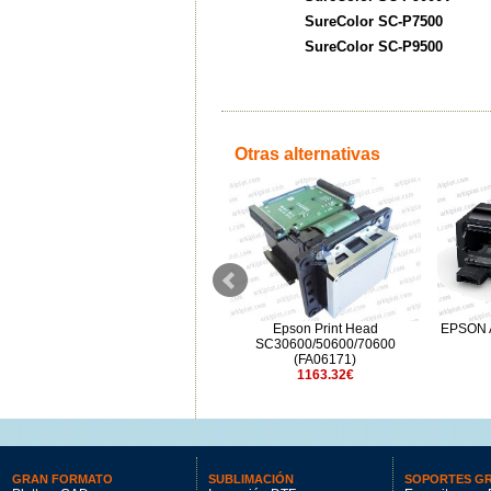
SureColor SC-P7500
SureColor SC-P9500
Otras alternativas
Eje para rollo 36" para Epson
Epson Print Head
EPSON A
SC-T5700
SC30600/50600/70600
120€
(FA06171)
1163.32€
GRAN FORMATO
SUBLIMACIÓN
SOPORTES G