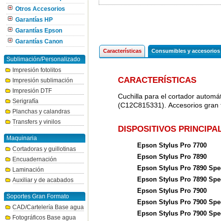
Otros Accesorios
Garantías HP
Garantías Epson
Garantías Canon
Características
Consumibles y accesorios
Sublimación/Personalizado
Impresión fotolitos
CARACTERÍSTICAS
Impresión sublimación
Impresión DTF
Cuchilla para el cortador auto
Serigrafía
(C12C815331). Accesorios gran 
Planchas y calandras
Transfers y vinilos
DISPOSITIVOS PRINCIP
Maquinaria
Epson Stylus Pro 7700
Cortadoras y guillotinas
Epson Stylus Pro 7890
Encuadernación
Epson Stylus Pro 7890 Spe
Laminación
Epson Stylus Pro 7890 Spe
Auxiliar y de acabados
Epson Stylus Pro 7900
Soportes Gran Formato
Epson Stylus Pro 7900 Spe
CAD/Cartelería Base agua
Epson Stylus Pro 7900 Spe
Fotográficos Base agua