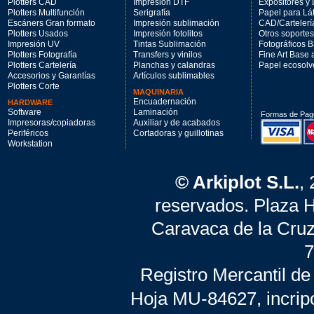
Plotters CAD
Impresión DTF
Expositores y 
Plotters Multifunción
Serigrafía
Papel para Lá
Escáners Gran formato
Impresión sublimación
CAD/Cartelerí
Plotters Usados
Impresión fotolitos
Otros soportes
Impresión UV
Tintas Sublimación
Fotográficos 
Plotters Fotografía
Transfers y vinilos
Fine Art Base
Plotters Cartelería
Planchas y calandras
Papel ecosolv
Accesorios y Garantías
Artículos sublimables
Plotters Corte
MAQUINARIA
Encuadernación
HARDWARE
Software
Laminación
Formas de Pag
Impresoras/copiadoras
Auxiliar y de acabados
Periféricos
Cortadoras y guillotinas
Workstation
© Arkiplot S.L.
,
reservados. Plaza 
Caravaca de la Cruz
7
Registro Mercantil de
Hoja MU-84627, incrip