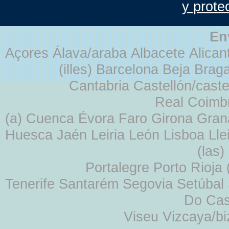
y prote
En
Açores Álava/araba Albacete Alicant
(illes) Barcelona Beja Br
Cantabria Castellón/cast
Real Coimb
(a) Cuenca Évora Faro Girona Gra
Huesca Jaén Leiria León Lisboa Lle
(las
Portalegre Porto Rioja
Tenerife Santarém Segovia Setúbal S
Do Cas
Viseu Vizcaya/b