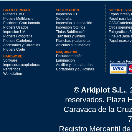
GRAN FORMATO
SUBLIMACIÓN
SOPORTES G
Plotters CAD
Impresión DTF
Expositores y 
Plotters Multifunción
Serigrafía
Papel para Lá
Escáners Gran formato
Impresión sublimación
CAD/Cartelerí
Plotters Usados
Impresión fotolitos
Otros soportes
Impresión UV
Tintas Sublimación
Fotográficos 
Plotters Fotografía
Transfers y vinilos
Fine Art Base
Plotters Cartelería
Planchas y calandras
Papel ecosolv
Accesorios y Garantías
Artículos sublimables
Plotters Corte
MAQUINARIA
Encuadernación
HARDWARE
Software
Laminación
Formas de Pag
Impresoras/copiadoras
Auxiliar y de acabados
Periféricos
Cortadoras y guillotinas
Workstation
© Arkiplot S.L.
,
reservados. Plaza 
Caravaca de la Cruz
7
Registro Mercantil de