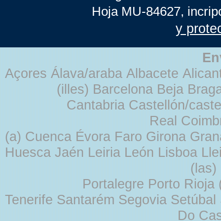
Hoja MU-84627, incrip
y prote
En
Açores Álava/araba Albacete Alicant
(illes) Barcelona Beja Br
Cantabria Castellón/cast
Real Coimb
(a) Cuenca Évora Faro Girona Gra
Huesca Jaén Leiria León Lisboa Lle
(las
Portalegre Porto Rioja
Tenerife Santarém Segovia Setúbal S
Do Cas