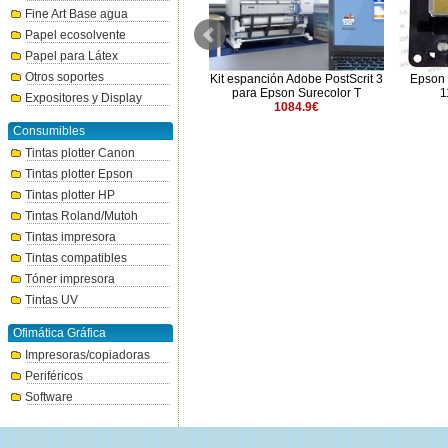
Fine Art Base agua
Papel ecosolvente
Papel para Látex
Otros soportes
-
Lona de salida de papel
Kit espanción Adobe PostScrit 3
Epson 
enrollable para Epson Stylus
para Epson Surecolor T
1
Expositores y Display
Pro 11880 (C12C890401)
1084.9€
440€
Consumibles
Tintas plotter Canon
Tintas plotter Epson
Tintas plotter HP
Tintas Roland/Mutoh
Tintas impresora
Tintas compatibles
Tóner impresora
Tintas UV
Ofimática Gráfica
Impresoras/copiadoras
Periféricos
Software