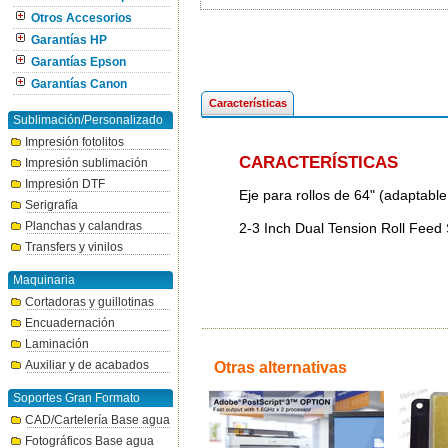
Otros Accesorios
Garantías HP
Garantías Epson
Garantías Canon
Características
Sublimación/Personalizado
Impresión fotolitos
CARACTERÍSTICAS
Impresión sublimación
Impresión DTF
Eje para rollos de 64" (adaptabl
Serigrafía
Planchas y calandras
2-3 Inch Dual Tension Roll Feed 
Transfers y vinilos
Maquinaria
Cortadoras y guillotinas
Encuadernación
Laminación
Auxiliar y de acabados
Otras alternativas
Soportes Gran Formato
CAD/Cartelería Base agua
Fotográficos Base agua