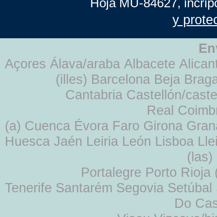
Hoja MU-84627, incrip
y prote
En
Açores Álava/araba Albacete Alicant
(illes) Barcelona Beja Br
Cantabria Castellón/cast
Real Coimb
(a) Cuenca Évora Faro Girona Gra
Huesca Jaén Leiria León Lisboa Lle
(las
Portalegre Porto Rioja
Tenerife Santarém Segovia Setúbal S
Do Cas