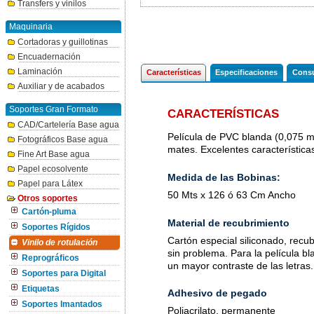
Transfers y vinilos
Maquinaria
Cortadoras y guillotinas
Encuadernación
Laminación
Características
Especificaciones
Consu
Auxiliar y de acabados
Soportes Gran Formato
CARACTERÍSTICAS
CAD/Cartelería Base agua
Película de PVC blanda (0,075 m
Fotográficos Base agua
mates. Excelentes característica
Fine Art Base agua
Papel ecosolvente
Medida de las Bobinas:
Papel para Látex
50 Mts x 126 ó 63 Cm Ancho
Otros soportes
Cartón-pluma
Material de recubrimiento
Soportes Rígidos
Cartón especial siliconado, recub
Vinilo de rotulación
sin problema. Para la película bl
Reprográficos
un mayor contraste de las letras.
Soportes para Digital
Etiquetas
Adhesivo de pegado
Soportes Imantados
Poliacrilato, permanente