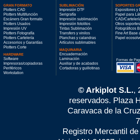
GRAN FORMATO
SUBLIMACIÓN
SOPORTES G
Plotters CAD
Impresión DTF
Expositores y 
Plotters Multifunción
Serigrafía
Papel para Lá
Escáners Gran formato
Impresión sublimación
CAD/Cartelerí
Plotters Usados
Impresión fotolitos
Otros soportes
Impresión UV
Tintas Sublimación
Fotográficos 
Plotters Fotografía
Transfers y vinilos
Fine Art Base
Plotters Cartelería
Planchas y calandras
Papel ecosolv
Accesorios y Garantías
Artículos sublimables
Plotters Corte
MAQUINARIA
Encuadernación
HARDWARE
Software
Laminación
Formas de Pag
Impresoras/copiadoras
Auxiliar y de acabados
Periféricos
Cortadoras y guillotinas
Workstation
© Arkiplot S.L.
,
reservados. Plaza 
Caravaca de la Cruz
7
Registro Mercantil de