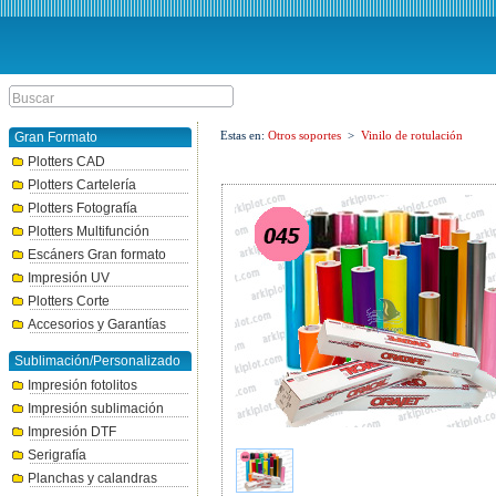
Estas en:
Otros soportes
>
Vinilo de rotulación
Gran Formato
Plotters CAD
Plotters Cartelería
Plotters Fotografía
Plotters Multifunción
Escáners Gran formato
Impresión UV
Plotters Corte
Accesorios y Garantías
Sublimación/Personalizado
Impresión fotolitos
Impresión sublimación
Impresión DTF
Serigrafía
Planchas y calandras