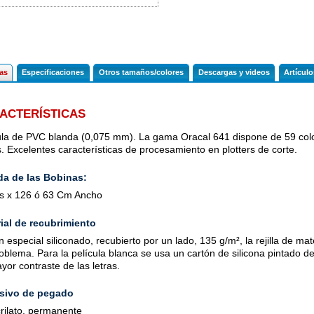
cas
Especificaciones
Otros tamaños/colores
Descargas y videos
Artícul
ACTERÍSTICAS
ula de PVC blanda (0,075 mm). La gama Oracal 641 dispone de 59 color
. Excelentes características de procesamiento en plotters de corte.
a de las Bobinas:
s x 126 ó 63 Cm Ancho
ial de recubrimiento
 especial siliconado, recubierto por un lado, 135 g/m², la rejilla de ma
roblema. Para la película blanca se usa un cartón de silicona pintado de
yor contraste de las letras.
sivo de pegado
crilato, permanente