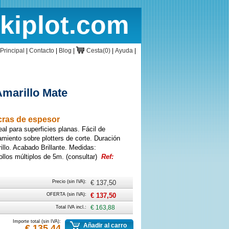
rkiplot.com
cio
Cesta
Principal
|
Contacto
|
Blog
|
Cesta(0)
|
Ayuda
|
Amarillo Mate
icras de espesor
eal para superficies planas. Fácil de
miento sobre plotters de corte. Duración
illo. Acabado Brillante. Medidas:
llos múltiplos de 5m. (consultar)
Ref:
Precio (sin IVA):
€ 137,50
OFERTA (sin IVA):
€ 137,50
Total IVA incl.:
€ 163,88
Importe total (sin IVA):
Añadir al carro
€ 135,44