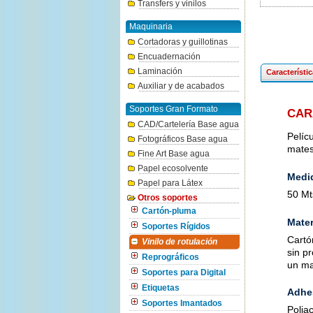
Transfers y vinilos
Maquinaria
Cortadoras y guillotinas
Encuadernación
Laminación
Característi
Auxiliar y de acabados
Soportes Gran Formato
CAR
CAD/Cartelería Base agua
Pelíc
Fotográficos Base agua
mates
Fine Art Base agua
Papel ecosolvente
Medid
Papel para Látex
50 Mt
Otros soportes
Cartón-pluma
Mater
Soportes Rígidos
Cartón
Vinilo de rotulación
sin p
Reprográficos
un ma
Soportes para Digital
Etiquetas
Adhe
Soportes Imantados
Polia