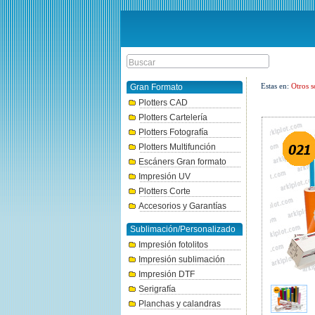
Estas en:
Otros s
Gran Formato
Plotters CAD
Plotters Cartelería
Plotters Fotografía
Plotters Multifunción
Escáners Gran formato
Impresión UV
Plotters Corte
Accesorios y Garantías
Sublimación/Personalizado
Impresión fotolitos
Impresión sublimación
Impresión DTF
Serigrafía
Planchas y calandras