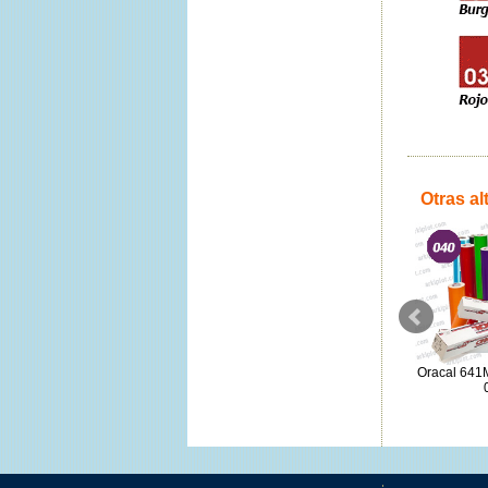
Otras al
Oracal 651 - 076 Telegrey
Oracal 651 - 025 Amarillo
Oracal 641M
0,63x50m.
Brimstone 0,63x50m.
150€
150€