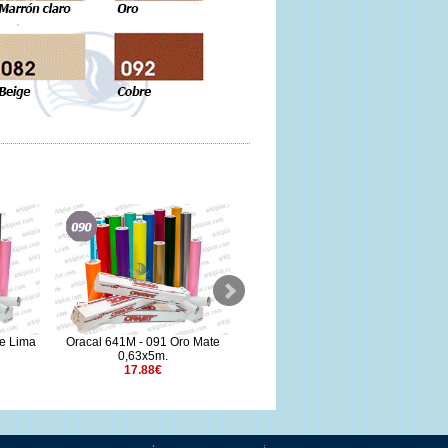
e Lima
Oracal 641M - 091 Oro Mate
Ritrama L100 Celeste
0,63x5m.
1,22x50m
17.88€
189.58€