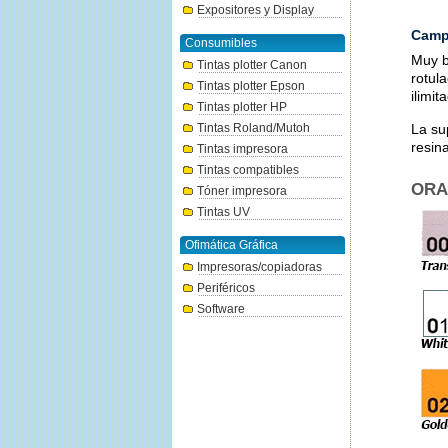
Expositores y Display
Camp
Consumibles
Muy b
Tintas plotter Canon
rotul
Tintas plotter Epson
ilimit
Tintas plotter HP
La su
Tintas Roland/Mutoh
resina
Tintas impresora
Tintas compatibles
ORA
Tóner impresora
Tintas UV
Ofimática Gráfica
Impresoras/copiadoras
Periféricos
Software