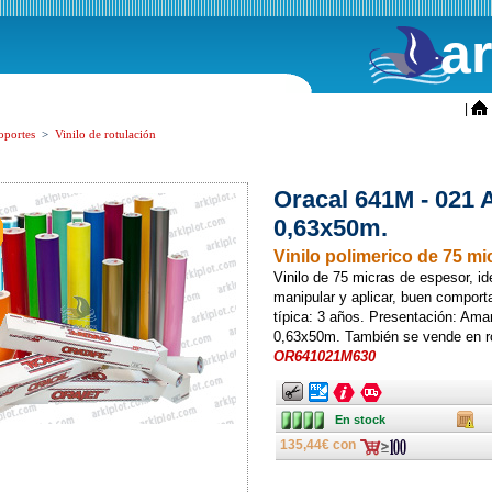
a
ini
|
oportes
>
Vinilo de rotulación
Oracal 641M - 021 
0,63x50m.
Vinilo poli­merico de 75 m
Vinilo de 75 micras de espesor, id
manipular y aplicar, buen comporta
típica: 3 años. Presentación: Amar
0,63x50m. También se vende en ro
OR641021M630
Ancho
Ancho
Ancho
Ancho
En stock
Caja
En stock
135,44€ con