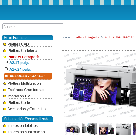
Estas en:
Plotters Fotografía
>
A0+/B0+/42"/44"/60"
Gran Formato
Plotters CAD
Plotters Cartelería
Plotters Fotografía
A2/17 pulg.
A1+/24 pulg.
A0+/B0+/42"/44"/60"
Plotters Multifunción
Escáners Gran formato
Impresión UV
Plotters Corte
Accesorios y Garantías
Sublimación/Personalizado
Impresión fotolitos
Impresión sublimación