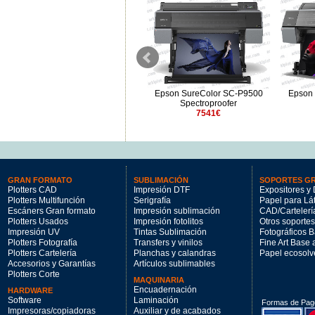
Epson SureColor SC-P8500DL
Epson SureColor SC-P9500
Epson 
STD
Spectroproofer
6504€
7541€
GRAN FORMATO
SUBLIMACIÓN
SOPORTES G
Plotters CAD
Impresión DTF
Expositores y 
Plotters Multifunción
Serigrafía
Papel para Lá
Escáners Gran formato
Impresión sublimación
CAD/Cartelerí
Plotters Usados
Impresión fotolitos
Otros soportes
Impresión UV
Tintas Sublimación
Fotográficos 
Plotters Fotografía
Transfers y vinilos
Fine Art Base
Plotters Cartelería
Planchas y calandras
Papel ecosolv
Accesorios y Garantías
Artículos sublimables
Plotters Corte
MAQUINARIA
Encuadernación
HARDWARE
Software
Laminación
Formas de Pag
Impresoras/copiadoras
Auxiliar y de acabados