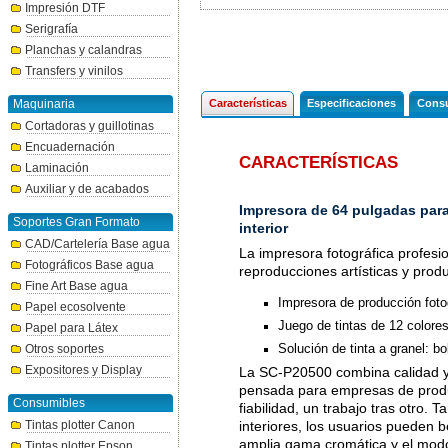
Impresión DTF
Serigrafía
Planchas y calandras
Transfers y vinilos
Maquinaria
Características
Especificaciones
Consu
Cortadoras y guillotinas
Encuadernación
CARACTERÍSTICAS
Laminación
Auxiliar y de acabados
Impresora de 64 pulgadas para 
Soportes Gran Formato
interior
CAD/Cartelería Base agua
La impresora fotográfica profesi
Fotográficos Base agua
reproducciones artísticas y produ
Fine Art Base agua
Impresora de producción foto
Papel ecosolvente
Juego de tintas de 12 colores
Papel para Látex
Solución de tinta a granel: bol
Otros soportes
Expositores y Display
La SC-P20500 combina calidad y 
pensada para empresas de produ
Consumibles
fiabilidad, un trabajo tras otro. 
Tintas plotter Canon
interiores, los usuarios pueden b
amplia gama cromática y el mod
Tintas plotter Epson