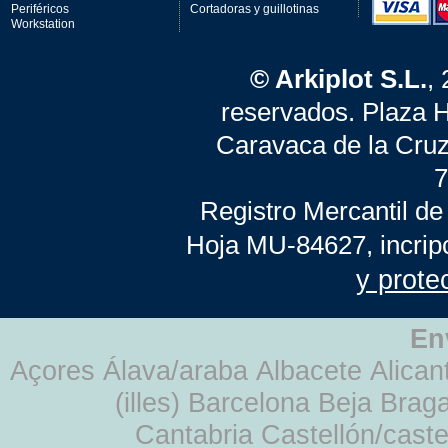
Periféricos
Cortadoras y guillotinas
Workstation
© Arkiplot S.L.
,
reservados. Plaza 
Caravaca de la Cruz
7
Registro Mercantil de
Hoja MU-84627, incrip
y prote
En
Açores Álava/araba Albacete Alicant
(illes) Barcelona Beja Br
Cantabria Castellón/cast